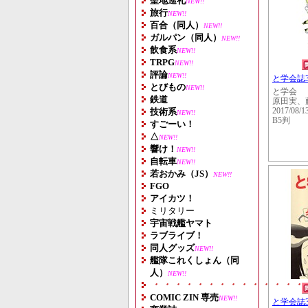
聖地巡礼
NEW!!
旅行
NEW!!
百合（同人）
NEW!!
ガルパン（同人）
NEW!!
飲食系
NEW!!
TRPG
NEW!!
評論
NEW!!
と学会誌3
とびもの
NEW!!
と学会
鉄道
原田実、
技術系
2017/08/1
NEW!!
B5判
すごーい！
△
NEW!!
響け！
NEW!!
自転車
NEW!!
若おかみ（JS）
NEW!!
FGO
アイカツ！
ミリタリー
宇宙戦艦ヤマト
ラブライブ！
同人グッズ
NEW!!
艦隊これくしょん（同
人）
NEW!!
・・・・・・・・・・・・・・
COMIC ZIN 専売
NEW!!
と学会誌3