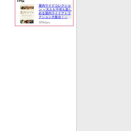
10位
屋内ライドコレクショ
ン ～大人も子供も楽し
める屋内ライドアトラ
クション大集合！～
369days