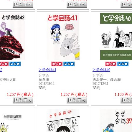
2
と学会誌41
と学会誌40
と学会
と学会
皆神龍太郎
藤倉珊
唐沢俊一、藤倉珊
1
2018/08/12
2017/12/31
B5判
B5判
1,257 円 ( 税込 )
1,257 円 ( 税込 )
1,100 円 (
・・・・・