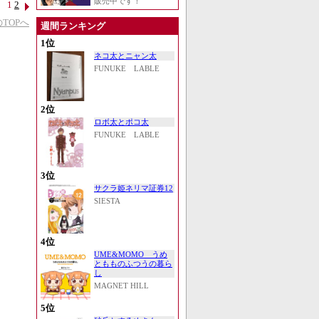
販売中です！
1
2
TOPへ
週間ランキング
1位
ネコ太とニャン太
FUNUKE LABLE
2位
ロボ太とポコ太
FUNUKE LABLE
3位
サクラ姫ネリマ証券12
SIESTA
4位
UME&MOMO うめ
ともものふつうの暮ら
し
MAGNET HILL
5位