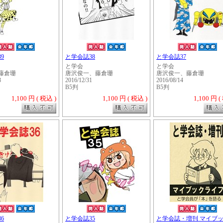
9
と学会誌38
と学会誌37
と学会
と学会
藤倉珊
唐沢俊一、藤倉珊
唐沢俊一、藤倉珊
3
2016/12/31
2016/08/14
B5判
B5判
1,100 円 ( 税込 )
1,100 円 ( 税込 )
1,100 円 (
・・・・・
6
と学会誌35
と学会誌・増刊 マイブッ.