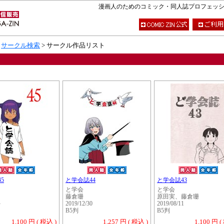
漫画人のためのコミック・同人誌プロフェッショナ
>
サークル検索
> サークル作品リスト
5
と学会誌44
と学会誌43
と学会
と学会
藤倉珊
原田実、藤倉珊
1
2019/12/30
2019/08/11
B5判
B5判
1,100 円 ( 税込 )
1,257 円 ( 税込 )
1,100 円 (