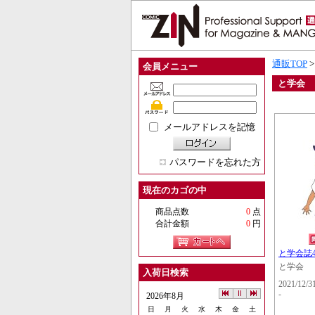
通販TOP
会員メニュー
と学会
メールアドレスを記憶
パスワードを忘れた方
現在のカゴの中
商品点数
0
点
合計金額
0
円
と学会誌4
と学会
入荷日検索
2021/12/3
-
2026年8月
日
月
火
水
木
金
土