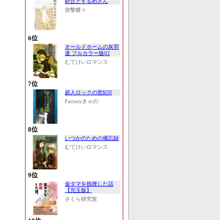
砂丘とするめさん
突撃蝶々
6位
オールドホームの灰羽
達 フルカラー版02
むてけいロマンス
7位
超人ロックの世紀II
Factoryきゃの
8位
いつかのための備忘録
むてけいロマンス
9位
金タマを捻挫した話
【完玉版】
さくら研究室