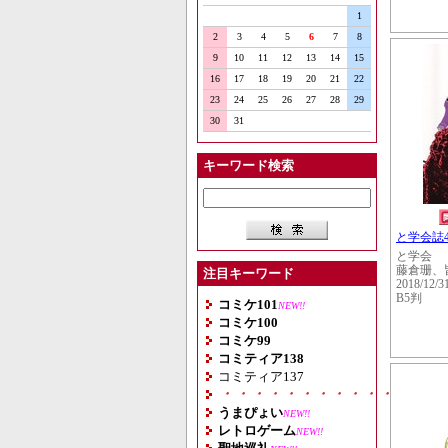
1
2
3
4
5
6
7
8
9
10
11
12
13
14
15
16
17
18
19
20
21
22
23
24
25
26
27
28
29
30
31
キーワード検索
と学会誌4
と学会
藤倉珊、
注目キーワード
2018/12/3
B5判
コミケ101
NEW!!
コミケ100
コミケ99
コミティア138
コミティア137
・・・・・・・・・・・・・・
うまぴょい
NEW!!
レトロゲーム
NEW!!