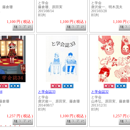
と学会
と学会
、藤倉珊
藤倉珊、原田実
唐沢俊一、明木茂夫
1
2015/08/14
2015/03/28
B5判
B5判
1,100 円 ( 税込 )
1,100 円 ( 税込 )
1,100 円 (
4
と学会誌33
と学会誌32
と学会
と学会
藤倉珊
唐沢俊一、原田実、藤倉珊
山本弘、原田実、藤倉珊
0
2014/08/17
2013/12/31
B5判
B5判
1,257 円 ( 税込 )
1,100 円 ( 税込 )
1,257 円 (
・・・・・