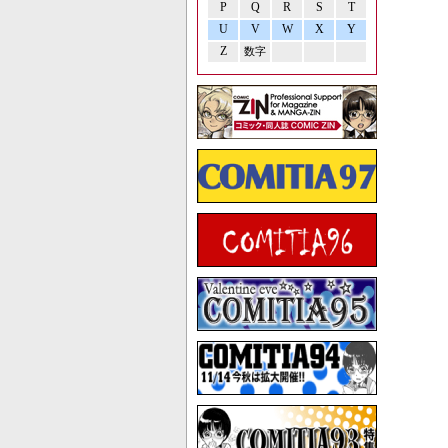
P
Q
R
S
T
U
V
W
X
Y
Z
数字