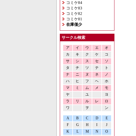
コミケ84
コミケ83
コミケ82
コミケ81
在庫僅少
サークル検索
ア
イ
ウ
エ
オ
カ
キ
ク
ケ
コ
サ
シ
ス
セ
ソ
タ
チ
ツ
テ
ト
ナ
ニ
ヌ
ネ
ノ
ハ
ヒ
フ
ヘ
ホ
マ
ミ
ム
メ
モ
ヤ
ユ
ヨ
ラ
リ
ル
レ
ロ
ワ
ヲ
ン
A
B
C
D
E
F
G
H
I
J
K
L
M
N
O