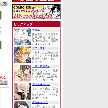
ピックアップ
雪割草
森薫先生、入江亜季先
生等が所属、漫画人大
注目の出版社・雪割草
のコミックスはこちら
メダリスト
つるまいかだ先生のフ
ィギュアスケート漫画
最新巻、特典イラスト
カード付
山田と加瀬さん
加瀬さんシリーズ最新
刊「山田と加瀬さん」
 税込 )
第5巻発売！ ZIN特典
イラストカード付
ぼっちざろっく
はまじあき先生『ぼっ
ち・ざ・ろっく！』最
新8巻発売！ 各巻特
典付いてます。
ゆるキャン△
大好評、あｆろ先生