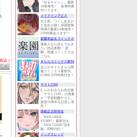
『ゆるキャン△』最新
18巻発売！ 各巻特典
付いてます。
メイドインアビス
大人気、つくしあきひ
と先生が描く深淵冒険
奇譚の最新14巻発売！
ZIN特典あります!!
楽園本誌＆コミックス
漫画人なら読んでおき
たい作品多数!「楽
園」関連コミックスは
こちら
 税込 )
きららコミックス新刊
まんがタイムきらら関
連コミックス最新刊、
COMICZIN特典付き！
ヤマト2199
むらかわみちお先生版
「ヤマト2199」の画集
が『宇宙戦艦ヤマト』
放送50周年を記念し発
売！
得能正太郎先生
『IDOL×IDOL
STORY!』最新刊＆
『NEW GAME!完全
版』同時刊行！
.
ドッグスレッド