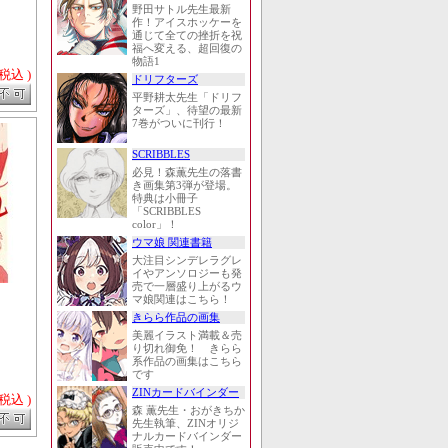
野田サトル先生最新
作！アイスホッケーを
通じて全ての挫折を祝
福へ変える、超回復の
物語1
 税込 )
ドリフターズ
平野耕太先生「ドリフ
ターズ」、待望の最新
7巻がついに刊行！
SCRIBBLES
必見！森薫先生の落書
き画集第3弾が登場。
特典は小冊子
「SCRIBBLES
color」！
ウマ娘 関連書籍
大注目シンデレラグレ
イやアンソロジーも発
売で一層盛り上がるウ
マ娘関連はこちら！
きらら作品の画集
美麗イラスト満載＆売
り切れ御免！ きらら
系作品の画集はこちら
です
ZINカードバインダー
 税込 )
森 薫先生・おがきちか
先生執筆、ZINオリジ
ナルカードバインダー