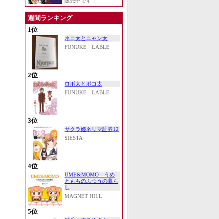
販売中です！
週間ランキング
1位
ネコ太とニャン太
FUNUKE LABLE
2位
ロボ太とポコ太
FUNUKE LABLE
3位
サクラ姫ネリマ証券12
SIESTA
4位
UME&MOMO うめ
ともものふつうの暮ら
し
MAGNET HILL
5位