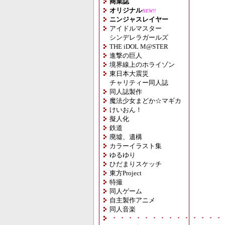
商業誌
オリジナル
NEW!!
ニンジャスレイヤー
アイドルマスター
シンデレラガールズ
THE iDOL M@STER
進撃の巨人
境界線上のホライゾン
東日本大震災
チャリティー同人誌
同人誌製作
魔法少女まどか☆マギカ
けいおん！
擬人化
鉄道
廃墟、遺構
カラーイラスト集
ゆるゆり
ひだまりスケッチ
東方Project
特撮
同人ゲーム
自主製作アニメ
同人音楽
・・・・・・・・・・・・・・