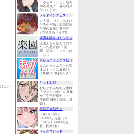
『ゆるキャン△』最新
18巻発売！ 各巻特典
付いてます。
メイドインアビス
大人気、つくしあきひ
と先生が描く深淵冒険
奇譚の最新14巻発売！
ZIN特典あります!!
楽園本誌＆コミックス
漫画人なら読んでおき
たい作品多数!「楽
園」関連コミックスは
こちら
きららコミックス新刊
まんがタイムきらら関
連コミックス最新刊、
COMICZIN特典付き！
ヤマト2199
TOPへ
むらかわみちお先生版
「ヤマト2199」の画集
が『宇宙戦艦ヤマト』
放送50周年を記念し発
売！
得能正太郎先生
『IDOL×IDOL
STORY!』最新刊＆
『NEW GAME!完全
版』同時刊行！
ドッグスレッド