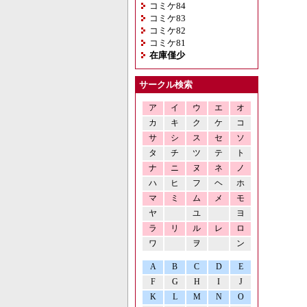
コミケ84
コミケ83
コミケ82
コミケ81
在庫僅少
サークル検索
ア
イ
ウ
エ
オ
カ
キ
ク
ケ
コ
サ
シ
ス
セ
ソ
タ
チ
ツ
テ
ト
ナ
ニ
ヌ
ネ
ノ
ハ
ヒ
フ
ヘ
ホ
マ
ミ
ム
メ
モ
ヤ
ユ
ヨ
ラ
リ
ル
レ
ロ
ワ
ヲ
ン
A
B
C
D
E
F
G
H
I
J
K
L
M
N
O