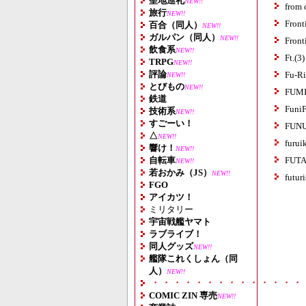
聖地巡礼
NEW!!
from 
旅行
NEW!!
Front
百合（同人）
NEW!!
ガルパン（同人）
NEW!!
Front
飲食系
NEW!!
Ft.(3)
TRPG
NEW!!
評論
Fu-Ri
NEW!!
とびもの
NEW!!
FUMI
鉄道
FuniF
技術系
NEW!!
すごーい！
FUN
△
NEW!!
furui
響け！
NEW!!
自転車
FUTA
NEW!!
若おかみ（JS）
NEW!!
futur
FGO
アイカツ！
ミリタリー
宇宙戦艦ヤマト
ラブライブ！
同人グッズ
NEW!!
艦隊これくしょん（同
人）
NEW!!
・・・・・・・・・・・・・・
COMIC ZIN 専売
NEW!!