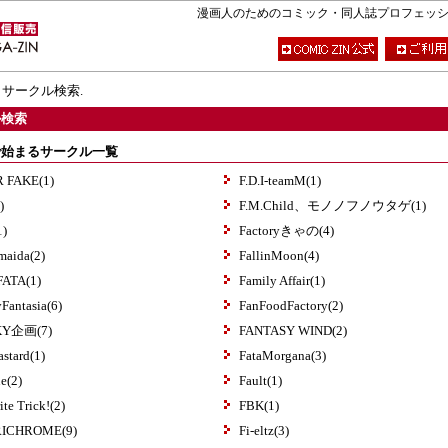
漫画人のためのコミック・同人誌プロフェッショナ
 サークル検索.
ル検索
で始まるサークル一覧
R FAKE(1)
F.D.I-teamM(1)
)
F.M.Child、モノノフノウタゲ(1)
1)
Factoryきゃの(4)
maida(2)
FallinMoon(4)
ATA(1)
Family Affair(1)
Fantasia(6)
FanFoodFactory(2)
KY企画(7)
FANTASY WIND(2)
astard(1)
FataMorgana(3)
ue(2)
Fault(1)
ite Trick!(2)
FBK(1)
ICHROME(9)
Fi-eltz(3)