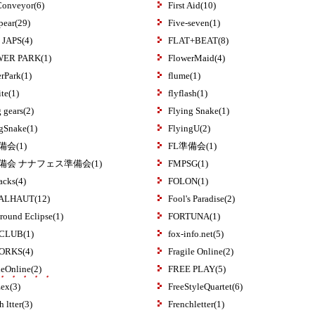
Conveyor(6)
First Aid(10)
spear(29)
Five-seven(1)
 JAPS(4)
FLAT+BEAT(8)
ER PARK(1)
FlowerMaid(4)
rPark(1)
flume(1)
ite(1)
flyflash(1)
g gears(2)
Flying Snake(1)
gSnake(1)
FlyingU(2)
備会(1)
FL準備会(1)
準備会 ナナフェス準備会(1)
FMPSG(1)
acks(4)
FOLON(1)
ALHAUT(12)
Fool's Paradise(2)
round Eclipse(1)
FORTUNA(1)
CLUB(1)
fox-info.net(5)
ORKS(4)
Fragile Online(2)
leOnline(2)
FREE PLAY(5)
・・・・・
ex(3)
FreeStyleQuartet(6)
 ltter(3)
Frenchletter(1)