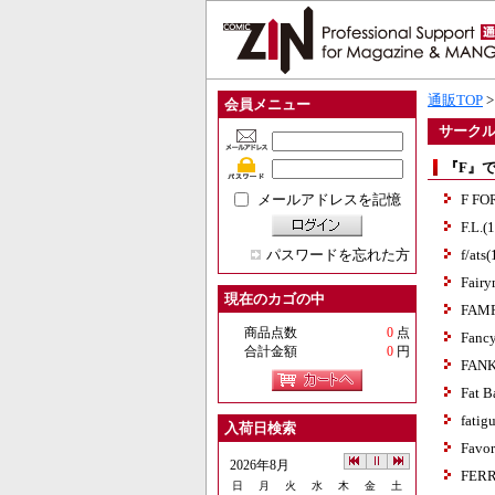
通販TOP
>
会員メニュー
サーク
『F』
メールアドレスを記憶
F FO
F.L.(1
パスワードを忘れた方
f/ats(
Fairy
現在のカゴの中
FAMF
商品点数
0
点
Fancy
合計金額
0
円
FAN
Fat B
fatig
入荷日検索
Favor
2026年8月
FERR
日
月
火
水
木
金
土