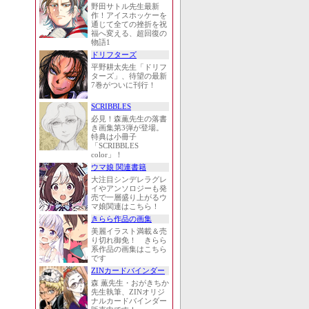
野田サトル先生最新
作！アイスホッケーを
通じて全ての挫折を祝
福へ変える、超回復の
物語1
ドリフターズ
平野耕太先生「ドリフ
ターズ」、待望の最新
7巻がついに刊行！
SCRIBBLES
必見！森薫先生の落書
き画集第3弾が登場。
特典は小冊子
「SCRIBBLES
color」！
ウマ娘 関連書籍
大注目シンデレラグレ
イやアンソロジーも発
売で一層盛り上がるウ
マ娘関連はこちら！
きらら作品の画集
美麗イラスト満載＆売
り切れ御免！ きらら
系作品の画集はこちら
です
ZINカードバインダー
森 薫先生・おがきちか
先生執筆、ZINオリジ
ナルカードバインダー