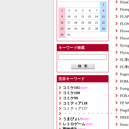
Film
1
First
2
3
4
5
6
7
8
FLAP
9
10
11
12
13
14
15
16
17
18
19
20
21
22
FLOW
23
24
25
26
27
28
29
Flowe
30
31
Fluor
flyin
キーワード検索
Flyin
FL準
FL
Fogtr
注目キーワード
FOM
コミケ101
NEW!!
Foreg
コミケ100
FOX-
コミケ99
FP W
コミティア138
コミティア137
Fragi
・・・・・・・・・・・・・・
FREE
うまぴょい
NEW!!
レトロゲーム
French
NEW!!