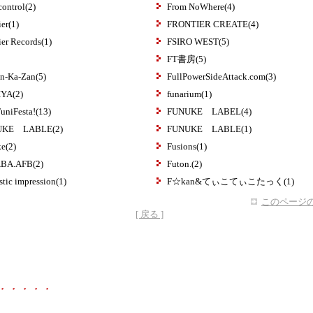
control(2)
From NoWhere(4)
ier(1)
FRONTIER CREATE(4)
ier Records(1)
FSIRO WEST(5)
FT書房(5)
n-Ka-Zan(5)
FullPowerSideAttack.com(3)
YA(2)
funarium(1)
uniFesta!(13)
FUNUKE LABEL(4)
UKE LABLE(2)
FUNUKE LABLE(1)
ke(2)
Fusions(1)
BA.AFB(2)
Futon.(2)
istic impression(1)
F☆kan&てぃこてぃこたっく(1)
このページの
[ 戻る ]
・・・・・