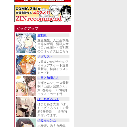
ピックアップ
雪割草
森薫先生、入江亜季先
生等が所属、漫画人大
注目の出版社・雪割草
のコミックスはこちら
メダリスト
つるまいかだ先生のフ
ィギュアスケート漫画
最新巻、特典イラスト
カード付
山田と加瀬さん
加瀬さんシリーズ最新
刊「山田と加瀬さん」
第5巻発売！ ZIN特典
イラストカード付
ぼっちざろっく
はまじあき先生『ぼっ
ち・ざ・ろっく！』最
新8巻発売！ 各巻特
典付いてます。
ゆるキャン△
大好評、あｆろ先生