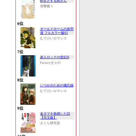
砂丘とするめさん
突撃蝶々
6位
オールドホームの灰羽
達 フルカラー版02
むてけいロマンス
7位
超人ロックの世紀II
Factoryきゃの
8位
いつかのための備忘録
むてけいロマンス
9位
金タマを捻挫した話
【完玉版】
さくら研究室