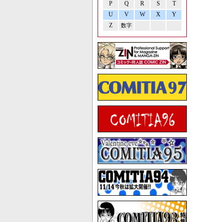
P
Q
R
S
T
U
V
W
X
Y
Z
数字