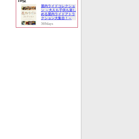
10位
屋内ライドコレクショ
ン ～大人も子供も楽し
める屋内ライドアトラ
クション大集合！～
369days