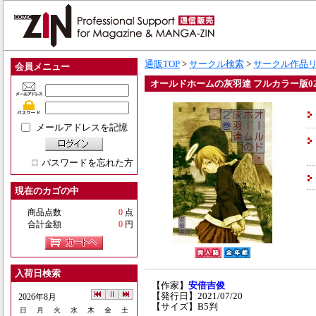
通販TOP
>
サークル検索
>
サークル作品
会員メニュー
オールドホームの灰羽達 フルカラー版0
メールアドレスを記憶
パスワードを忘れた方
現在のカゴの中
商品点数
0
点
合計金額
0
円
入荷日検索
【作家】
安倍吉俊
【発行日】2021/07/20
2026年8月
【サイズ】B5判
日
月
火
水
木
金
土