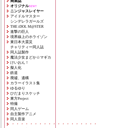
商業誌
オリジナル
NEW!!
ニンジャスレイヤー
アイドルマスター
シンデレラガールズ
THE iDOL M@STER
進撃の巨人
境界線上のホライゾン
東日本大震災
チャリティー同人誌
同人誌製作
魔法少女まどか☆マギカ
けいおん！
擬人化
鉄道
廃墟、遺構
カラーイラスト集
ゆるゆり
ひだまりスケッチ
東方Project
特撮
同人ゲーム
自主製作アニメ
同人音楽
・・・・・・・・・・・・・・・・・・・