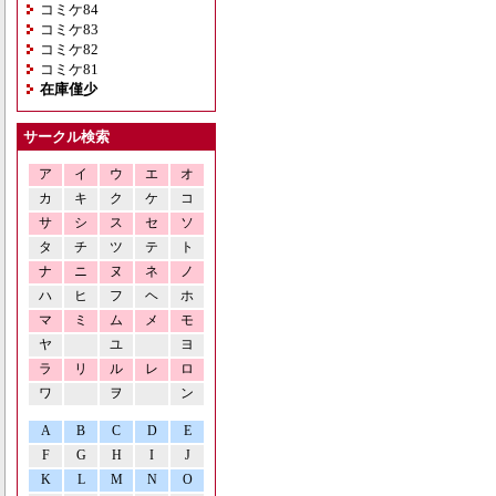
コミケ84
コミケ83
コミケ82
コミケ81
在庫僅少
サークル検索
ア
イ
ウ
エ
オ
カ
キ
ク
ケ
コ
サ
シ
ス
セ
ソ
タ
チ
ツ
テ
ト
ナ
ニ
ヌ
ネ
ノ
ハ
ヒ
フ
ヘ
ホ
マ
ミ
ム
メ
モ
ヤ
ユ
ヨ
ラ
リ
ル
レ
ロ
ワ
ヲ
ン
A
B
C
D
E
F
G
H
I
J
K
L
M
N
O