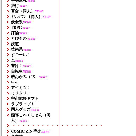
聖地巡礼
NEW!!
旅行
NEW!!
百合（同人）
NEW!!
ガルパン（同人）
NEW!!
飲食系
NEW!!
TRPG
NEW!!
評論
NEW!!
とびもの
NEW!!
鉄道
技術系
NEW!!
すごーい！
△
NEW!!
響け！
NEW!!
自転車
NEW!!
若おかみ（JS）
NEW!!
FGO
アイカツ！
ミリタリー
宇宙戦艦ヤマト
ラブライブ！
同人グッズ
NEW!!
艦隊これくしょん（同
人）
NEW!!
・・・・・・・・・・・・・・・・・・・
COMIC ZIN 専売
NEW!!