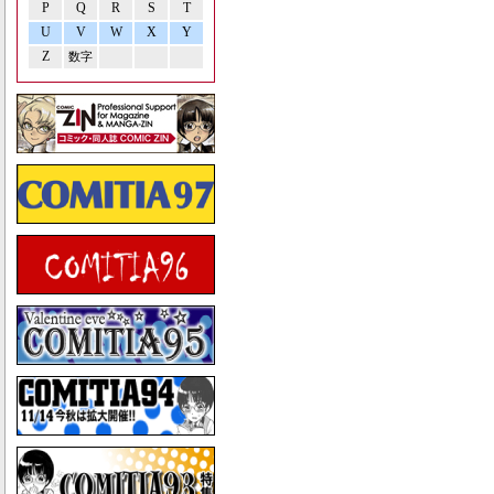
P
Q
R
S
T
U
V
W
X
Y
Z
数字