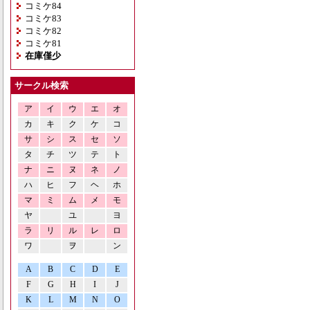
コミケ84
コミケ83
コミケ82
コミケ81
在庫僅少
サークル検索
ア
イ
ウ
エ
オ
カ
キ
ク
ケ
コ
サ
シ
ス
セ
ソ
タ
チ
ツ
テ
ト
ナ
ニ
ヌ
ネ
ノ
ハ
ヒ
フ
ヘ
ホ
マ
ミ
ム
メ
モ
ヤ
ユ
ヨ
ラ
リ
ル
レ
ロ
ワ
ヲ
ン
A
B
C
D
E
F
G
H
I
J
K
L
M
N
O