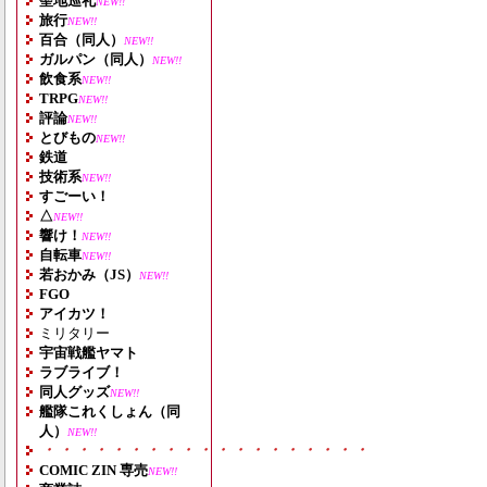
聖地巡礼
NEW!!
旅行
NEW!!
百合（同人）
NEW!!
ガルパン（同人）
NEW!!
飲食系
NEW!!
TRPG
NEW!!
評論
NEW!!
とびもの
NEW!!
鉄道
技術系
NEW!!
すごーい！
△
NEW!!
響け！
NEW!!
自転車
NEW!!
若おかみ（JS）
NEW!!
FGO
アイカツ！
ミリタリー
宇宙戦艦ヤマト
ラブライブ！
同人グッズ
NEW!!
艦隊これくしょん（同
人）
NEW!!
・・・・・・・・・・・・・・・・・・・
COMIC ZIN 専売
NEW!!