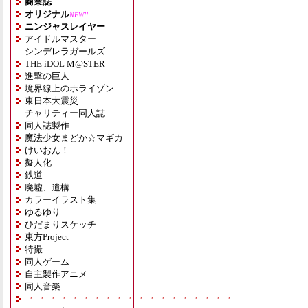
商業誌
オリジナル
NEW!!
ニンジャスレイヤー
アイドルマスター
シンデレラガールズ
THE iDOL M@STER
進撃の巨人
境界線上のホライゾン
東日本大震災
チャリティー同人誌
同人誌製作
魔法少女まどか☆マギカ
けいおん！
擬人化
鉄道
廃墟、遺構
カラーイラスト集
ゆるゆり
ひだまりスケッチ
東方Project
特撮
同人ゲーム
自主製作アニメ
同人音楽
・・・・・・・・・・・・・・・・・・・