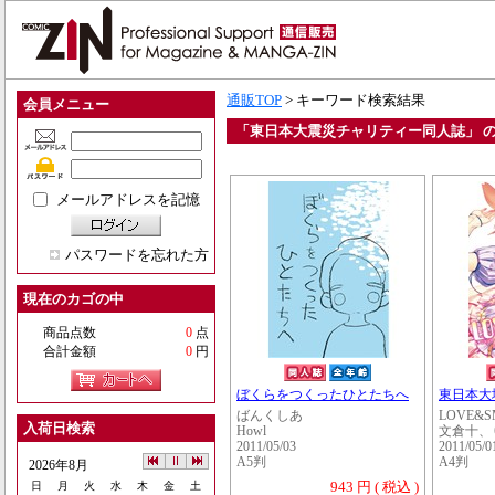
通販TOP
> キーワード検索結果
会員メニュー
「東日本大震災チャリティー同人誌」 
メールアドレスを記憶
パスワードを忘れた方
現在のカゴの中
商品点数
0
点
合計金額
0
円
ぼくらをつくったひとたちへ
東日本大
ばんくしあ
LOVE&SM
入荷日検索
Howl
文倉十、
2011/05/03
2011/05/0
A5判
A4判
2026年8月
943 円 ( 税込 )
日
月
火
水
木
金
土