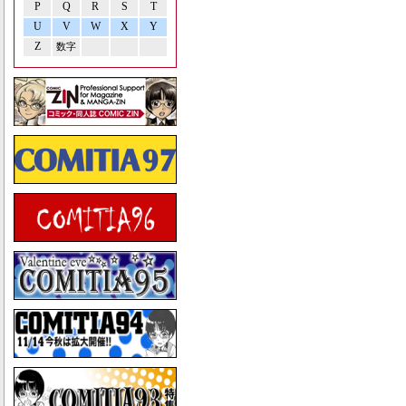
P
Q
R
S
T
U
V
W
X
Y
Z
数字