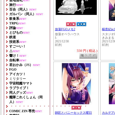
聖地巡礼
NEW!!
旅行
NEW!!
百合（同人）
NEW!!
ガルパン（同人）
NEW!!
飲食系
NEW!!
TRPG
NEW!!
評論
NEW!!
放蕩FGOメモ2
楊貴妃i
とびもの
NEW!!
放蕩オペラハウス
スタジオK
鉄道
I-
きみまる
技術系
2021/12/30
2021/12/3
NEW!!
B5判
B5判
すごーい！
550 円 ( 税込 )
△
NEW!!
響け！
NEW!!
自転車
NEW!!
若おかみ（JS）
NEW!!
FGO
アイカツ！
ミリタリー
宇宙戦艦ヤマト
ラブライブ！
同人グッズ
NEW!!
艦隊これくしょん（同
人）
NEW!!
・・・・・・・・・・・・・・・・・・・
COMIC ZIN 専売
NEW!!
師匠とバニーセックス曜日
カルデア