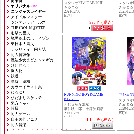
商業誌
スタジオKIMIGABUCHI
スタジオK
オリジナル
NEW!!
きみまる
きみまる
ニンジャスレイヤー
2021/12/30
2021/12/3
B5判
B5判
アイドルマスター
シンデレラガールズ
990 円 ( 税込 )
THE iDOL M@STER
進撃の巨人
境界線上のホライゾン
東日本大震災
チャリティー同人誌
同人誌製作
魔法少女まどか☆マギカ
けいおん！
擬人化
鉄道
廃墟、遺構
カラーイラスト集
ゆるゆり
RUNNING BOY&GAME
マシュNT
ひだまりスケッチ
KING ..
スタジオK
東方Project
きみまる
んじゃめな本舗
特撮
2020/12/3
磨伸映一郎、十篠弥須彦
B5判
2020/12/30
同人ゲーム
B5判
自主製作アニメ
1,100 円 ( 税込 )
同人音楽
・・・・・・・・・・・・・・・・・・・