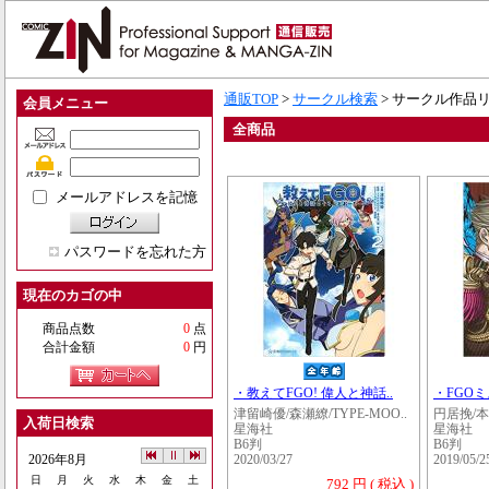
通販TOP
>
サークル検索
> サークル作品
会員メニュー
全商品
メールアドレスを記憶
パスワードを忘れた方
現在のカゴの中
商品点数
0
点
合計金額
0
円
・教えてFGO! 偉人と神話..
・FGOミ
津留崎優/森瀬繚/TYPE-MOO..
円居挽/本
入荷日検索
星海社
星海社
B6判
B6判
2026年8月
2020/03/27
2019/05/2
日
月
火
水
木
金
土
792 円 ( 税込 )