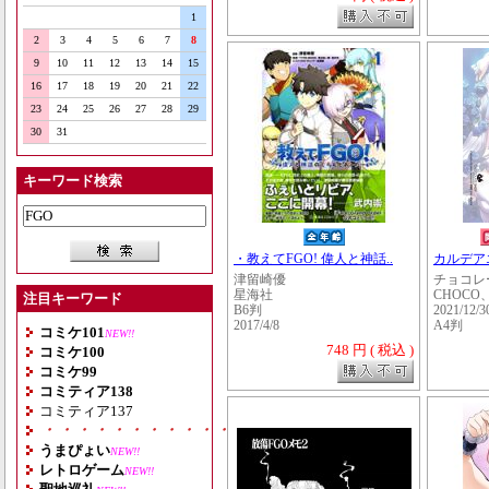
1
2
3
4
5
6
7
8
9
10
11
12
13
14
15
16
17
18
19
20
21
22
23
24
25
26
27
28
29
30
31
キーワード検索
・教えてFGO! 偉人と神話..
カルデア
津留崎優
チョコレ
星海社
CHOC
注目キーワード
B6判
2021/12/3
2017/4/8
A4判
コミケ101
NEW!!
748 円 ( 税込 )
コミケ100
コミケ99
コミティア138
コミティア137
・・・・・・・・・・・・・・・・・・・
うまぴょい
NEW!!
レトロゲーム
NEW!!