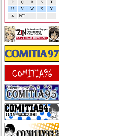
P
Q
R
S
T
U
V
W
X
Y
Z
数字