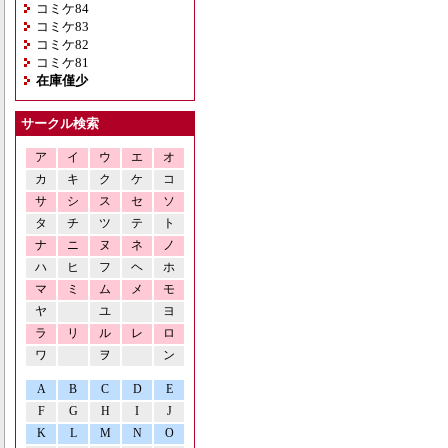
コミケ84
コミケ83
コミケ82
コミケ81
在庫僅少
サークル検索
ア
イ
ウ
エ
オ
カ
キ
ク
ケ
コ
サ
シ
ス
セ
ソ
タ
チ
ツ
テ
ト
ナ
ニ
ヌ
ネ
ノ
ハ
ヒ
フ
ヘ
ホ
マ
ミ
ム
メ
モ
ヤ
ユ
ヨ
ラ
リ
ル
レ
ロ
ワ
ヲ
ン
A
B
C
D
E
F
G
H
I
J
K
L
M
N
O