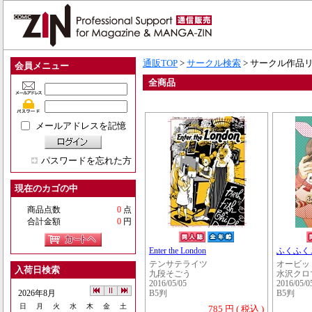
通販TOP
>
サークル検索
> サークル作品
会員メニュー
全商品
メールアドレスを記憶
パスワードを忘れた方
現在のカゴの中
商品点数
0
点
合計金額
0
円
Enter the London
ふくふく
テンサテライツ
オービッ
入荷日検索
九段そごう
水沢クロ
2016/05/05
2016/05/0
2026年8月
B5判
B5判
日
月
火
水
木
金
土
785 円 ( 税込 )