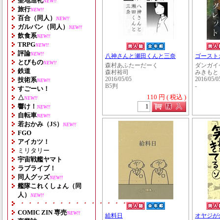
聖地巡礼
NEW!!
旅行
NEW!!
百合（同人）
NEW!!
ガルパン（同人）
NEW!!
飲食系
NEW!!
TRPG
NEW!!
評論
NEW!!
八神さんと瀬田くんと三奈
ゴースト
とびもの
NEW!!
森村あふたーだーく
ダンガイ
鉄道
森村裕司
みきもと
技術系
2016/05/05
2016/05/0
NEW!!
B5判
-
すごーい！
110 円 ( 税込 )
△
NEW!!
響け！
NEW!!
自転車
NEW!!
若おかみ（JS）
NEW!!
FGO
アイカツ！
ミリタリー
宇宙戦艦ヤマト
ラブライブ！
同人グッズ
NEW!!
艦隊これくしょん（同
人）
NEW!!
・・・・・・・・・・・・・・・・・・・
COMIC ZIN 専売
NEW!!
給料日
オヤジが