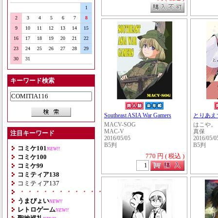
1
2
3
4
5
6
7
8
9
10
11
12
13
14
15
16
17
18
19
20
21
22
23
24
25
26
27
28
29
30
31
キーワード検索
Southeast ASIA War Gamers
とりあえ
MACV-SOG
はこや。
MAC-V
真保
注目キーワード
2016/05/05
2016/05/0
B5判
B5判
コミケ101
NEW!!
770 円 ( 税込 )
コミケ100
コミケ99
コミティア138
コミティア137
・・・・・・・・・・・・・・・・・・・
うまぴょい
NEW!!
レトロゲーム
NEW!!