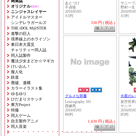
商業誌
あとづけ
サニーブ
オリジナル
NEW!!
不貞寝
野村一生
ニンジャスレイヤー
2016/05/05
2016/05/0
A5判
A5判
アイドルマスター
シンデレラガールズ
330 円 ( 税込 )
THE iDOL M@STER
進撃の巨人
境界線上のホライゾン
東日本大震災
チャリティー同人誌
同人誌製作
魔法少女まどか☆マギカ
けいおん！
擬人化
鉄道
廃墟、遺構
カラーイラスト集
ゆるゆり
グルメな辞書
火星のレベ
ひだまりスケッチ
Lexicography 101
架空世界
東方Project
西練馬
ヤシマ
特撮
2016/05/05
2016/05/0
B6判
B5判
同人ゲーム
自主製作アニメ
1,430 円 ( 税込 )
同人音楽
・・・・・・・・・・・・・・・・・・・