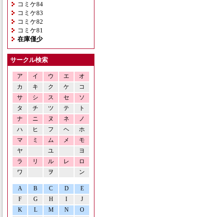
コミケ84
コミケ83
コミケ82
コミケ81
在庫僅少
サークル検索
ア
イ
ウ
エ
オ
カ
キ
ク
ケ
コ
サ
シ
ス
セ
ソ
タ
チ
ツ
テ
ト
ナ
ニ
ヌ
ネ
ノ
ハ
ヒ
フ
ヘ
ホ
マ
ミ
ム
メ
モ
ヤ
ユ
ヨ
ラ
リ
ル
レ
ロ
ワ
ヲ
ン
A
B
C
D
E
F
G
H
I
J
K
L
M
N
O