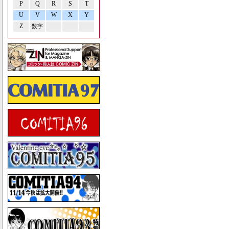
P
Q
R
S
T
U
V
W
X
Y
Z
数字