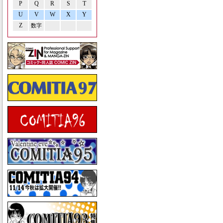
P
Q
R
S
T
U
V
W
X
Y
Z
数字