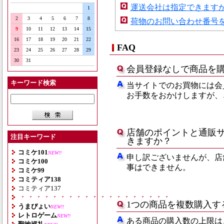
運送会社は指定できます
1
2
3
4
5
6
7
8
荷物のお問い合わせ番号
9
10
11
12
13
14
15
16
17
18
19
20
21
22
FAQ
23
24
25
26
27
28
29
30
31
会員登録なしで商品を
キーワード検索
当サイトでのお買物には会
お手数をおかけしますが、
店舗のポイントと通販
注目キーワード
きますか？
コミケ101
NEW!!
申し訳ございませんが、店
コミケ100
事はできません。
コミケ99
コミティア138
コミティア137
・・・・・・・・・・・・・・・・・・・
1つの商品を複数購入す
うまぴょい
NEW!!
レトロゲーム
NEW!!
ある商品の購入数の上限は、一