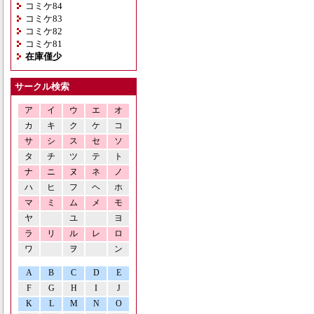
コミケ84
コミケ83
コミケ82
コミケ81
在庫僅少
サークル検索
ア
イ
ウ
エ
オ
カ
キ
ク
ケ
コ
サ
シ
ス
セ
ソ
タ
チ
ツ
テ
ト
ナ
ニ
ヌ
ネ
ノ
ハ
ヒ
フ
ヘ
ホ
マ
ミ
ム
メ
モ
ヤ
ユ
ヨ
ラ
リ
ル
レ
ロ
ワ
ヲ
ン
A
B
C
D
E
F
G
H
I
J
K
L
M
N
O