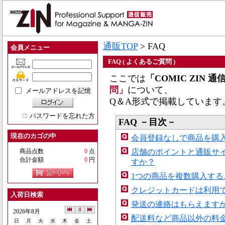
通販TOP
> FAQ
会員メニュー
FAQ ( よくあるご質問 )
ここでは
「COMIC ZIN 
問」
について、
メールアドレスを記憶
Q＆A形式で掲載しています
パスワードを忘れた方
FAQ －目次－
現在のカゴの中
会員登録なしで商品を購
店舗のポイントと通販サ
商品点数
0
点
合計金額
0
円
すか？
1つの商品を複数購入する
クレジットカードは利用
入荷日検索
発送の連絡はもらえます
2026年8月
配送料など商品以外の料
日
月
火
水
木
金
土