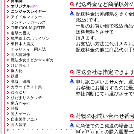
商業誌
配送料金など商品以外
オリジナル
NEW!!
ニンジャスレイヤー
配送料金は沖縄県を除く全国一
アイドルマスター
(税込)です。
シンデレラガールズ
一度のお買い物で税込商品代
THE iDOL M@STER
送料無料とさせて
進撃の巨人
頂きます。
境界線上のホライゾン
お支払い方法に代引きをお
東日本大震災
チャリティー同人誌
配送料金の他に商品代引手
同人誌製作
魔法少女まどか☆マギカ
けいおん！
擬人化
運送会社は指定できま
鉄道
廃墟、遺構
申し訳ございませんが、運
カラーイラスト集
お客様にお届けするのに最
ゆるゆり
弊社判断にてお選びさせて
ひだまりスケッチ
東方Project
特撮
同人ゲーム
荷物のお問い合わせ番
自主製作アニメ
同人音楽
宅急便でのご発送の場合は
・・・・・・・・・・・・・・・・・・・
ＭｙＰａｇｅの購入履歴一