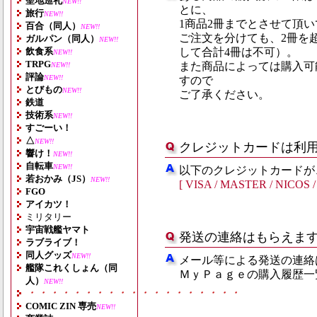
聖地巡礼
NEW!!
とに、
旅行
NEW!!
1商品2冊までとさせて頂
百合（同人）
NEW!!
ご注文を分けても、2冊を
ガルパン（同人）
NEW!!
飲食系
して合計4冊は不可）。
NEW!!
TRPG
また商品によっては購入可
NEW!!
評論
NEW!!
すので
とびもの
NEW!!
ご了承ください。
鉄道
技術系
NEW!!
すごーい！
△
NEW!!
クレジットカードは利
響け！
NEW!!
自転車
NEW!!
以下のクレジットカードが
若おかみ（JS）
NEW!!
[ VISA / MASTER / NICOS / 
FGO
アイカツ！
ミリタリー
宇宙戦艦ヤマト
発送の連絡はもらえま
ラブライブ！
同人グッズ
NEW!!
メール等による発送の連絡
艦隊これくしょん（同
ＭｙＰａｇｅの購入履歴一
人）
NEW!!
・・・・・・・・・・・・・・・・・・・
COMIC ZIN 専売
NEW!!