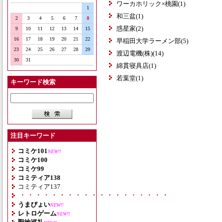
ワーカホリック×桃園(1)
1
和三盆(1)
2
3
4
5
6
7
8
惑星家(2)
9
10
11
12
13
14
15
16
17
18
19
20
21
22
早稲田大学ラーメン部(5)
23
24
25
26
27
28
29
渡辺電機(株)(14)
30
31
綿貫寝具店(1)
若葉堂(1)
キーワード検索
注目キーワード
コミケ101
NEW!!
コミケ100
コミケ99
コミティア138
コミティア137
・・・・・・・・・・・・・・・・・・・
うまぴょい
NEW!!
レトロゲーム
NEW!!