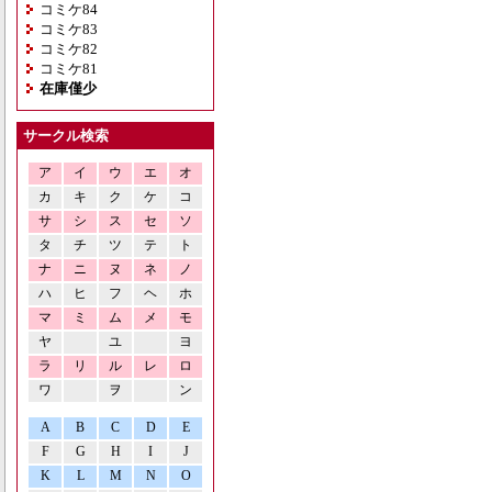
コミケ84
コミケ83
コミケ82
コミケ81
在庫僅少
サークル検索
ア
イ
ウ
エ
オ
カ
キ
ク
ケ
コ
サ
シ
ス
セ
ソ
タ
チ
ツ
テ
ト
ナ
ニ
ヌ
ネ
ノ
ハ
ヒ
フ
ヘ
ホ
マ
ミ
ム
メ
モ
ヤ
ユ
ヨ
ラ
リ
ル
レ
ロ
ワ
ヲ
ン
A
B
C
D
E
F
G
H
I
J
K
L
M
N
O