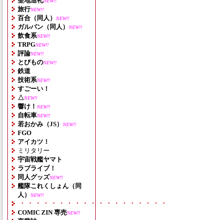
聖地巡礼
NEW!!
旅行
NEW!!
百合（同人）
NEW!!
ガルパン（同人）
NEW!!
飲食系
NEW!!
TRPG
NEW!!
評論
NEW!!
とびもの
NEW!!
鉄道
技術系
NEW!!
すごーい！
△
NEW!!
響け！
NEW!!
自転車
NEW!!
若おかみ（JS）
NEW!!
FGO
アイカツ！
ミリタリー
宇宙戦艦ヤマト
ラブライブ！
同人グッズ
NEW!!
艦隊これくしょん（同
人）
NEW!!
・・・・・・・・・・・・・・・・・・・
COMIC ZIN 専売
NEW!!