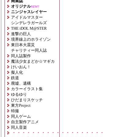
商業誌
オリジナル
NEW!!
ニンジャスレイヤー
アイドルマスター
シンデレラガールズ
THE iDOL M@STER
進撃の巨人
境界線上のホライゾン
東日本大震災
チャリティー同人誌
同人誌製作
魔法少女まどか☆マギカ
けいおん！
擬人化
鉄道
廃墟、遺構
カラーイラスト集
ゆるゆり
ひだまりスケッチ
東方Project
特撮
同人ゲーム
自主製作アニメ
同人音楽
・・・・・・・・・・・・・・・・・・・