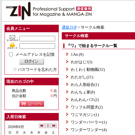
通販TOP
> サークル検索.
会員メニュー
サークル検索
『ワ』で始まるサークル一覧
メールアドレスを記憶
1Art.(9)
わがはじ!(3)
パスワードを忘れた方
わくわく動物園(32)
わたがし(21)
現在のカゴの中
わら人形組合(1)
商品点数
0
点
わんちょ家(8)
合計金額
0
円
わんわんバス(2)
ワッフル同盟犬(2)
ワニマガジン(1)
入荷日検索
ワンダーパーラー(1)
2026年8月
ワンダーワンダー(4)
日
月
火
水
木
金
土