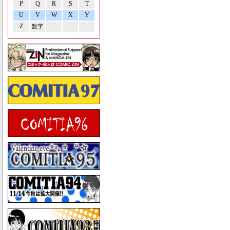
P
Q
R
S
T
U
V
W
X
Y
Z
数字