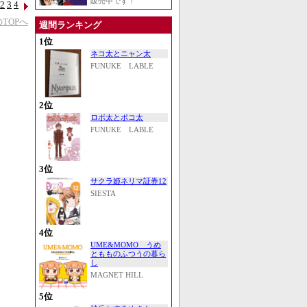
販売中です！
2
3
4
TOPへ
週間ランキング
1位
ネコ太とニャン太
FUNUKE LABLE
2位
ロボ太とポコ太
FUNUKE LABLE
3位
サクラ姫ネリマ証券12
SIESTA
4位
UME&MOMO うめ
ともものふつうの暮ら
し
MAGNET HILL
5位