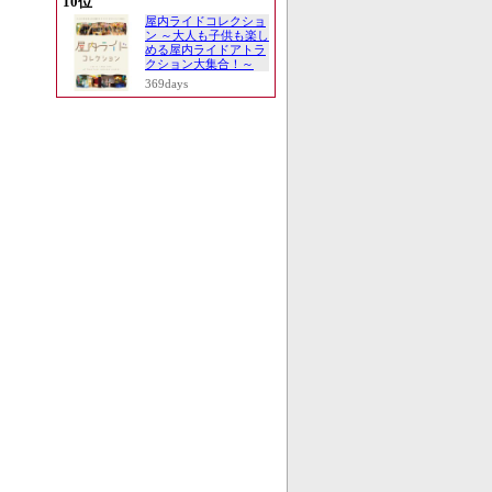
10位
屋内ライドコレクショ
ン ～大人も子供も楽し
める屋内ライドアトラ
クション大集合！～
369days