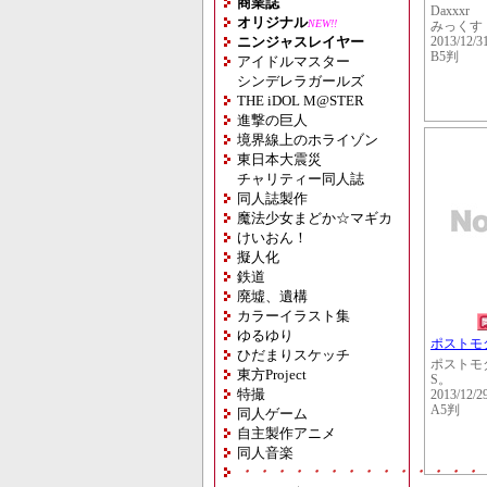
商業誌
Daxxxr
オリジナル
NEW!!
みっくす
ニンジャスレイヤー
2013/12/3
B5判
アイドルマスター
シンデレラガールズ
THE iDOL M@STER
進撃の巨人
境界線上のホライゾン
東日本大震災
チャリティー同人誌
同人誌製作
魔法少女まどか☆マギカ
けいおん！
擬人化
鉄道
廃墟、遺構
カラーイラスト集
ゆるゆり
ポストモ
ひだまりスケッチ
ポストモ
東方Project
S。
特撮
2013/12/2
A5判
同人ゲーム
自主製作アニメ
同人音楽
・・・・・・・・・・・・・・