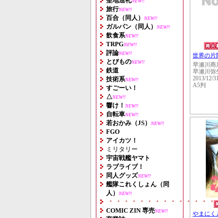
聖地巡礼
NEW!!
旅行
NEW!!
百合（同人）
NEW!!
ガルパン（同人）
NEW!!
飲食系
NEW!!
TRPG
NEW!!
評論
NEW!!
世界の片隅
とびもの
NEW!!
早瀬川商
鉄道
早瀬川弥
技術系
2013/12/3
NEW!!
A5判
すごーい！
△
NEW!!
響け！
NEW!!
自転車
NEW!!
若おかみ（JS）
NEW!!
FGO
アイカツ！
ミリタリー
宇宙戦艦ヤマト
ラブライブ！
同人グッズ
NEW!!
艦隊これくしょん（同
人）
NEW!!
・・・・・・・・・・・・・・
COMIC ZIN 専売
NEW!!
やまにく