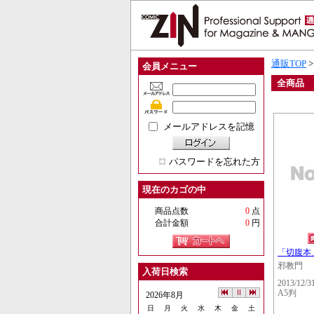
通販TOP
会員メニュー
全商品
メールアドレスを記憶
パスワードを忘れた方
現在のカゴの中
商品点数
0
点
合計金額
0
円
「切腹本
邪教門
入荷日検索
2013/12/3
A5判
2026年8月
日
月
火
水
木
金
土