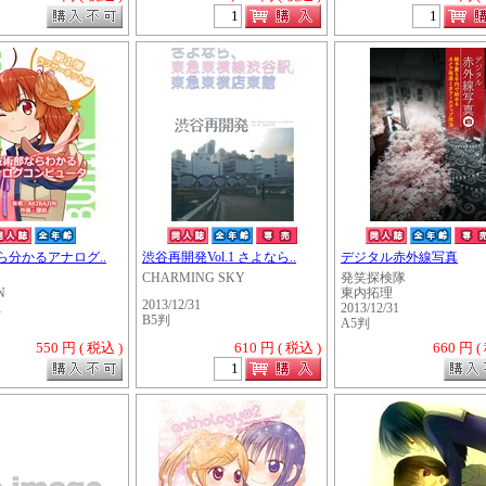
ら分かるアナログ..
渋谷再開発Vol.1 さよなら..
デジタル赤外線写真
CHARMING SKY
発笑探検隊
N
東内拓理
2013/12/31
1
2013/12/31
B5判
A5判
550 円 ( 税込 )
610 円 ( 税込 )
660 円 (
・・・・・