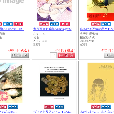
ほんの2cm。絶..
創作百合短編集Anthology #2
名もなき死体の私とあな
店街
なすこん
先天性爆弾娘
生
まも
桜家ゆきの
1
2013/12/30
2013/12/30
B5判
A5判
660 円 ( 税込 )
440 円 ( 税込 )
472 円 (
・・・・・
とおんなのこ
ヴィクトリアン・コインエ..
あたしまちこ。おんなのこ