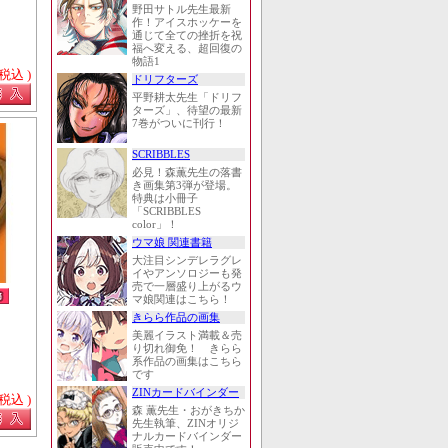
野田サトル先生最新
作！アイスホッケーを
通じて全ての挫折を祝
福へ変える、超回復の
物語1
 税込 )
ドリフターズ
平野耕太先生「ドリフ
ターズ」、待望の最新
7巻がついに刊行！
SCRIBBLES
必見！森薫先生の落書
き画集第3弾が登場。
特典は小冊子
「SCRIBBLES
color」！
ウマ娘 関連書籍
大注目シンデレラグレ
イやアンソロジーも発
売で一層盛り上がるウ
マ娘関連はこちら！
きらら作品の画集
美麗イラスト満載＆売
り切れ御免！ きらら
系作品の画集はこちら
です
ZINカードバインダー
 税込 )
森 薫先生・おがきちか
先生執筆、ZINオリジ
ナルカードバインダー