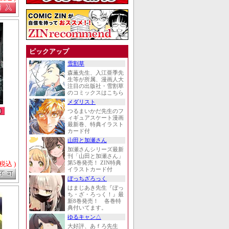
ピックアップ
雪割草
森薫先生、入江亜季先
生等が所属、漫画人大
注目の出版社・雪割草
のコミックスはこちら
メダリスト
つるまいかだ先生のフ
ィギュアスケート漫画
最新巻、特典イラスト
カード付
山田と加瀬さん
加瀬さんシリーズ最新
刊「山田と加瀬さん」
 税込 )
第5巻発売！ ZIN特典
イラストカード付
ぼっちざろっく
はまじあき先生『ぼっ
ち・ざ・ろっく！』最
新8巻発売！ 各巻特
典付いてます。
ゆるキャン△
大好評、あｆろ先生