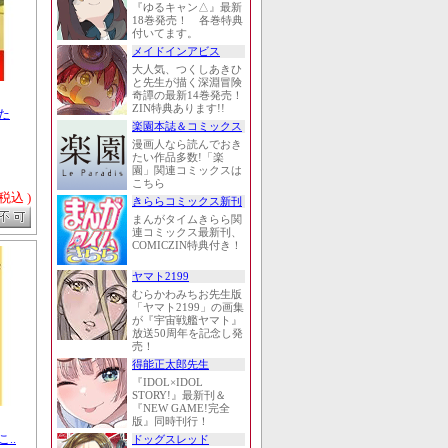
『ゆるキャン△』最新
18巻発売！ 各巻特典
付いてます。
メイドインアビス
大人気、つくしあきひ
と先生が描く深淵冒険
奇譚の最新14巻発売！
ZIN特典あります!!
た
楽園本誌＆コミックス
漫画人なら読んでおき
たい作品多数!「楽
園」関連コミックスは
こちら
 税込 )
きららコミックス新刊
まんがタイムきらら関
連コミックス最新刊、
COMICZIN特典付き！
ヤマト2199
むらかわみちお先生版
「ヤマト2199」の画集
が『宇宙戦艦ヤマト』
放送50周年を記念し発
売！
得能正太郎先生
『IDOL×IDOL
STORY!』最新刊＆
『NEW GAME!完全
版』同時刊行！
..
ドッグスレッド