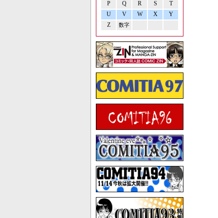
P
Q
R
S
T
U
V
W
X
Y
Z
数字