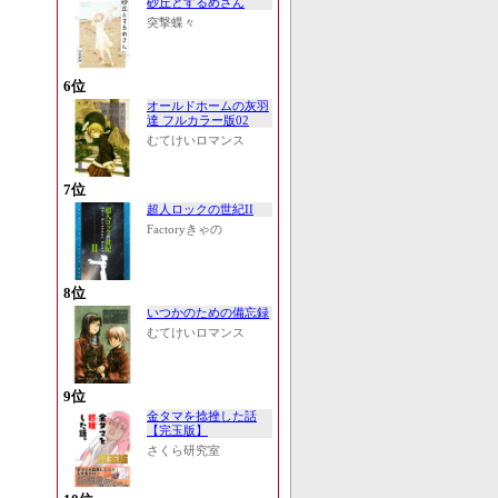
砂丘とするめさん
突撃蝶々
6位
オールドホームの灰羽
達 フルカラー版02
むてけいロマンス
7位
超人ロックの世紀II
Factoryきゃの
8位
いつかのための備忘録
むてけいロマンス
9位
金タマを捻挫した話
【完玉版】
さくら研究室