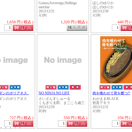
Guinea,Sovereign,Shillings
ほしのゆりか
metchin
ほしのゆりか
1
2013/12/31
2013/12/30
A5判
A5判
1,650 円 ( 税込 )
1,320 円 ( 税込 )
440 円 (
ダンのポリアネス..
NO NINJA NO LIFE
肉を喰わせて骨を断つ!!
ダンのポリアネス
さいざんすしゅーる
わがままBLACK
くもぎり太郎、まごころ歳三
初音アキラ
9
2013/12/29
2013/12/31
B5判
A5判
727 円 ( 税込 )
550 円 ( 税込 )
356 円 (
・・・・・