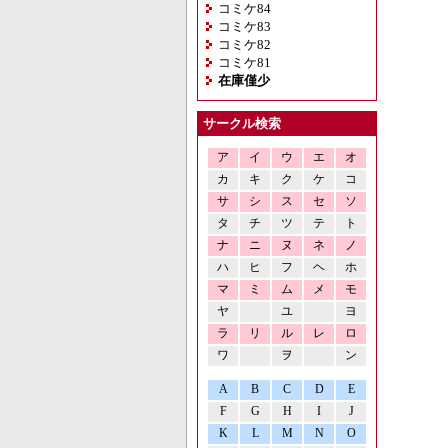
コミケ84
コミケ83
コミケ82
コミケ81
在庫僅少
サークル検索
ア
イ
ウ
エ
オ
カ
キ
ク
ケ
コ
サ
シ
ス
セ
ソ
タ
チ
ツ
テ
ト
ナ
ニ
ヌ
ネ
ノ
ハ
ヒ
フ
ヘ
ホ
マ
ミ
ム
メ
モ
ヤ
ユ
ヨ
ラ
リ
ル
レ
ロ
ワ
ヲ
ン
A
B
C
D
E
F
G
H
I
J
K
L
M
N
O