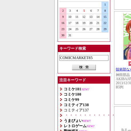
1
2
3
4
5
6
7
8
9
10
11
12
13
14
15
16
17
18
19
20
21
22
23
24
25
26
27
28
29
30
31
キーワード検索
技術部な
神田部品
AKIBAJI
注目キーワード
2013/12/3
B5判
コミケ101
NEW!!
コミケ100
コミケ99
コミティア138
コミティア137
・・・・・・・・・・・・・・
うまぴょい
NEW!!
レトロゲーム
NEW!!