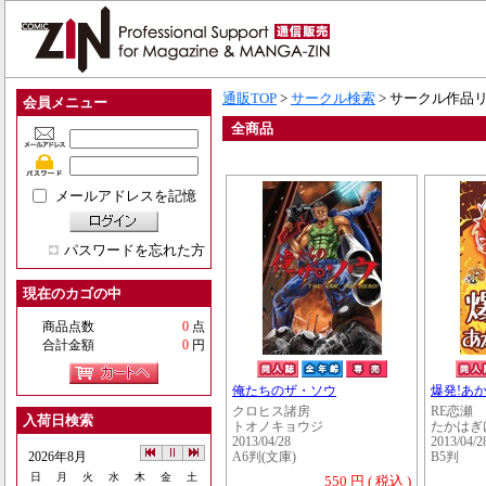
通販TOP
>
サークル検索
> サークル作品
会員メニュー
全商品
メールアドレスを記憶
パスワードを忘れた方
現在のカゴの中
商品点数
0
点
合計金額
0
円
俺たちのザ・ソウ
爆発!あ
クロヒス諸房
RE恋瀬
入荷日検索
トオノキョウジ
たかはぎ
2013/04/28
2013/04/2
2026年8月
A6判(文庫)
B5判
日
月
火
水
木
金
土
550 円 ( 税込 )