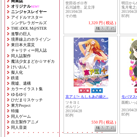
商業誌
世田谷ボロ市
明日から
オリジナル
NEW!!
石川誠壱、足立淳
兎月竜之
ニンジャスレイヤー
2013/04/28
2013/04/2
その他
B5判
アイドルマスター
シンデレラガールズ
1,320 円 ( 税込 )
THE iDOL M@STER
進撃の巨人
境界線上のホライゾン
東日本大震災
チャリティー同人誌
同人誌製作
魔法少女まどか☆マギカ
けいおん！
擬人化
鉄道
廃墟、遺構
カラーイラスト集
ゆるゆり
京アミ!+ もしもあの娘と..
モバマス
ひだまりスケッチ
ツキヨミ
面舵いっ
東方Project
ポルリン
2013/04/2
特撮
2013/04/28
B5判
B5判
同人ゲーム
自主製作アニメ
550 円 ( 税込 )
同人音楽
・・・・・・・・・・・・・・・・・・・