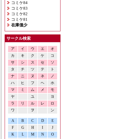
コミケ84
コミケ83
コミケ82
コミケ81
在庫僅少
サークル検索
ア
イ
ウ
エ
オ
カ
キ
ク
ケ
コ
サ
シ
ス
セ
ソ
タ
チ
ツ
テ
ト
ナ
ニ
ヌ
ネ
ノ
ハ
ヒ
フ
ヘ
ホ
マ
ミ
ム
メ
モ
ヤ
ユ
ヨ
ラ
リ
ル
レ
ロ
ワ
ヲ
ン
A
B
C
D
E
F
G
H
I
J
K
L
M
N
O