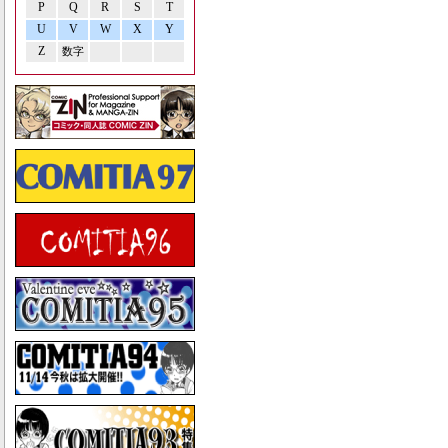
P
Q
R
S
T
U
V
W
X
Y
Z
数字