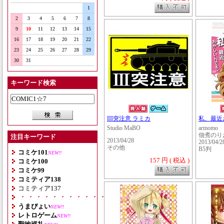
1
2
3
4
5
6
7
8
9
10
11
12
13
14
15
16
17
18
19
20
21
22
23
24
25
26
27
28
29
30
31
キーワード検索
III突注意 ラミカ
私、最近
Studio MaBO
armomo
佃煮のり
注目キーワード
2013/04/28
2013/04/2
その他
B5判
コミケ101
NEW!!
157 円 ( 税込 )
コミケ100
コミケ99
コミティア138
コミティア137
・・・・・・・・・・・・・・・・・・・
うまぴょい
NEW!!
レトロゲーム
NEW!!