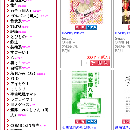
聖地巡礼
NEW!!
旅行
NEW!!
百合（同人）
NEW!!
ガルパン（同人）
NEW!!
飲食系
NEW!!
TRPG
NEW!!
評論
NEW!!
Re-Play Busters!!
Re-Play Bu
とびもの
NEW!!
Sorairo
Sorairo
鉄道
結平明日
結平明日
技術系
2013/04/28
2013/04/2
NEW!!
B5判
B5判
すごーい！
660 円 ( 税込 )
△
NEW!!
響け！
NEW!!
自転車
NEW!!
若おかみ（JS）
NEW!!
FGO
アイカツ！
ミリタリー
宇宙戦艦ヤマト
ラブライブ！
同人グッズ
NEW!!
艦隊これくしょん（同
人）
NEW!!
・・・・・・・・・・・・・・・・・・・
COMIC ZIN 専売
NEW!!
石川誠壱の熟女噂八百
新海誠チ