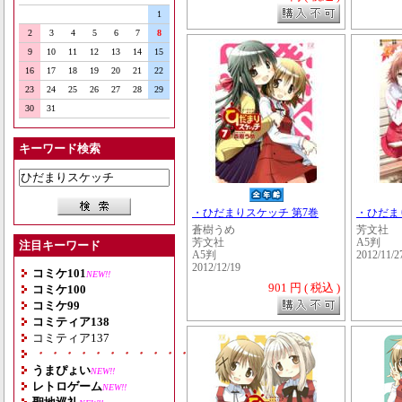
1
2
3
4
5
6
7
8
9
10
11
12
13
14
15
16
17
18
19
20
21
22
23
24
25
26
27
28
29
30
31
キーワード検索
・ひだまりスケッチ 第7巻
・ひだまり
蒼樹うめ
芳文社
芳文社
A5判
注目キーワード
A5判
2012/11/2
2012/12/19
コミケ101
NEW!!
901 円 ( 税込 )
コミケ100
コミケ99
コミティア138
コミティア137
・・・・・・・・・・・・・・・・・・・
うまぴょい
NEW!!
レトロゲーム
NEW!!