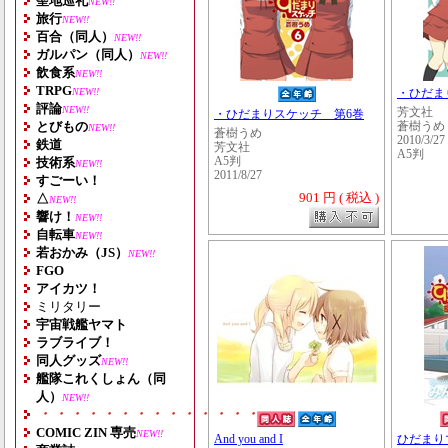
聖地巡礼
NEW!!
旅行
NEW!!
百合（同人）
NEW!!
ガルパン（同人）
NEW!!
飲食系
NEW!!
TRPG
NEW!!
・ひだま
評論
NEW!!
芳文社
・ひだまりスケッチ 第6巻
とびもの
蒼樹うめ
NEW!!
蒼樹うめ
2010/3/27
鉄道
芳文社
A5判
技術系
A5判
NEW!!
2011/8/27
すごーい！
901 円 ( 税込 )
△
NEW!!
響け！
NEW!!
自転車
NEW!!
若おかみ（JS）
NEW!!
FGO
アイカツ！
ミリタリー
宇宙戦艦ヤマト
ラブライブ！
同人グッズ
NEW!!
艦隊これくしょん（同
人）
NEW!!
・・・・・・・・・・・・・・・・・・・
COMIC ZIN 専売
NEW!!
And you and I
ひだまりマ