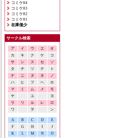
コミケ84
コミケ83
コミケ82
コミケ81
在庫僅少
サークル検索
ア
イ
ウ
エ
オ
カ
キ
ク
ケ
コ
サ
シ
ス
セ
ソ
タ
チ
ツ
テ
ト
ナ
ニ
ヌ
ネ
ノ
ハ
ヒ
フ
ヘ
ホ
マ
ミ
ム
メ
モ
ヤ
ユ
ヨ
ラ
リ
ル
レ
ロ
ワ
ヲ
ン
A
B
C
D
E
F
G
H
I
J
K
L
M
N
O