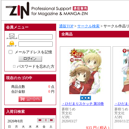
通販TOP
>
サークル検索
> サークル作品
会員メニュー
全商品
メールアドレスを記憶
パスワードを忘れた方
現在のカゴの中
商品点数
0
点
合計金額
0
円
・ひだまりスケッチ 第10巻
・ひだま
蒼樹うめ
蒼樹うめ
入荷日検索
芳文社
芳文社
A5判
A5判
2026年8月
2020/03/27
2016/11/2
日
月
火
水
木
金
土
935 円 ( 税込 )