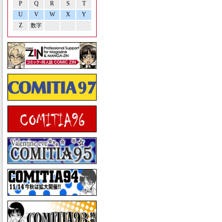
P
Q
R
S
T
U
V
W
X
Y
Z
数字