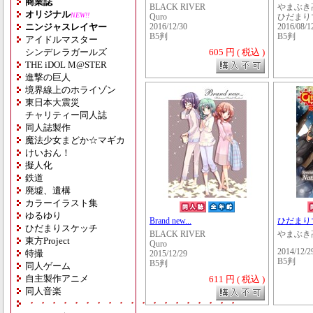
商業誌
BLACK RIVER
やまぶき
オリジナル
NEW!!
Quro
ひだまり
ニンジャスレイヤー
2016/12/30
2016/08/1
B5判
B5判
アイドルマスター
シンデレラガールズ
605 円 ( 税込 )
THE iDOL M@STER
進撃の巨人
境界線上のホライゾン
東日本大震災
チャリティー同人誌
同人誌製作
魔法少女まどか☆マギカ
けいおん！
擬人化
鉄道
廃墟、遺構
カラーイラスト集
ゆるゆり
Brand new...
ひだまりマ
ひだまりスケッチ
BLACK RIVER
やまぶき
東方Project
Quro
2014/12/2
特撮
2015/12/29
B5判
B5判
同人ゲーム
自主製作アニメ
611 円 ( 税込 )
同人音楽
・・・・・・・・・・・・・・・・・・・