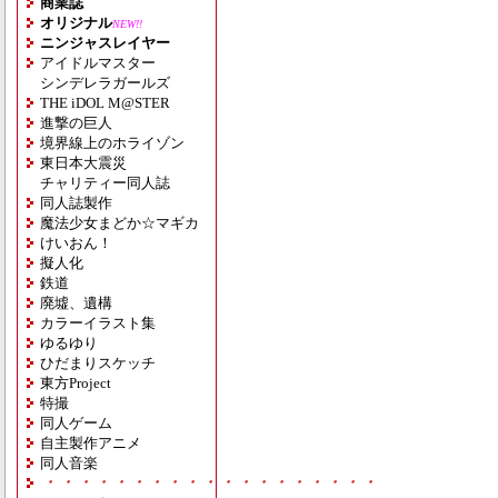
商業誌
オリジナル
NEW!!
ニンジャスレイヤー
アイドルマスター
シンデレラガールズ
THE iDOL M@STER
進撃の巨人
境界線上のホライゾン
東日本大震災
チャリティー同人誌
同人誌製作
魔法少女まどか☆マギカ
けいおん！
擬人化
鉄道
廃墟、遺構
カラーイラスト集
ゆるゆり
ひだまりスケッチ
東方Project
特撮
同人ゲーム
自主製作アニメ
同人音楽
・・・・・・・・・・・・・・・・・・・