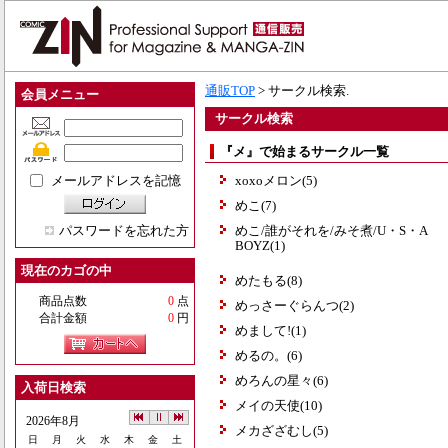
通販TOP
> サークル検索.
会員メニュー
サークル検索
『メ』で始まるサークル一覧
メールアドレスを記憶
xoxoメロン(5)
めこ(7)
パスワードを忘れた方
めこ/誰がそれを/みそ煮/U・S・A
BOYZ(1)
現在のカゴの中
めたもる(8)
商品点数
0
点
めっさーぐらんつ(2)
合計金額
0
円
めまして!(1)
めるの。(6)
めろんの星々(6)
入荷日検索
メイの天使(10)
2026年8月
メカざざむし(5)
日
月
火
水
木
金
土