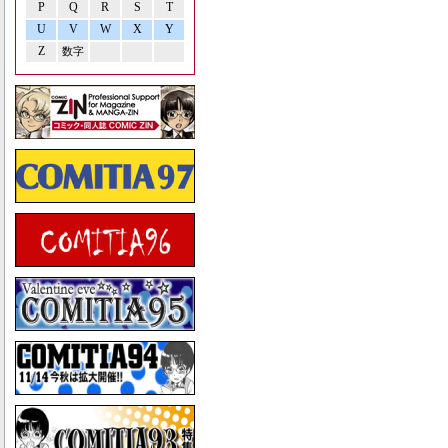
P
Q
R
S
T
U
V
W
X
Y
Z
数字