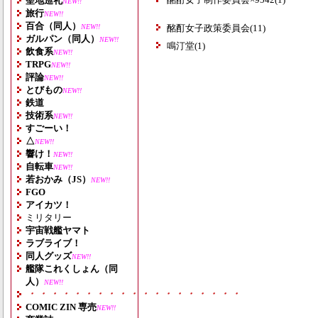
聖地巡礼
NEW!!
旅行
NEW!!
百合（同人）
NEW!!
酩酊女子政策委員会(11)
ガルパン（同人）
NEW!!
鳴汀堂(1)
飲食系
NEW!!
TRPG
NEW!!
評論
NEW!!
とびもの
NEW!!
鉄道
技術系
NEW!!
すごーい！
△
NEW!!
響け！
NEW!!
自転車
NEW!!
若おかみ（JS）
NEW!!
FGO
アイカツ！
ミリタリー
宇宙戦艦ヤマト
ラブライブ！
同人グッズ
NEW!!
艦隊これくしょん（同
人）
NEW!!
・・・・・・・・・・・・・・・・・・・
COMIC ZIN 専売
NEW!!