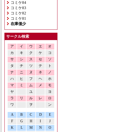
コミケ84
コミケ83
コミケ82
コミケ81
在庫僅少
サークル検索
ア
イ
ウ
エ
オ
カ
キ
ク
ケ
コ
サ
シ
ス
セ
ソ
タ
チ
ツ
テ
ト
ナ
ニ
ヌ
ネ
ノ
ハ
ヒ
フ
ヘ
ホ
マ
ミ
ム
メ
モ
ヤ
ユ
ヨ
ラ
リ
ル
レ
ロ
ワ
ヲ
ン
A
B
C
D
E
F
G
H
I
J
K
L
M
N
O