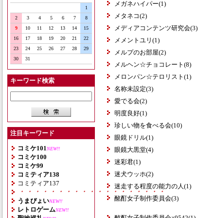
メガネハイパー(1)
1
メタネコ(2)
2
3
4
5
6
7
8
メディアコンテンツ研究会(3)
9
10
11
12
13
14
15
16
17
18
19
20
21
22
メメントユリ(1)
23
24
25
26
27
28
29
メルプのお部屋(2)
30
31
メルヘン☆チョコレート(8)
メロンパン☆テロリスト(1)
キーワード検索
名称未設定(3)
愛でる会(2)
明度良好(1)
珍しい物を食べる会(10)
注目キーワード
眼鏡ドリル(1)
コミケ101
NEW!!
眼鏡大黒堂(4)
コミケ100
迷彩君(1)
コミケ99
迷犬ウッホ(2)
コミティア138
コミティア137
迷走する程度の能力の人(1)
・・・・・・・・・・・・・・・・・・・
酩酊女子制作委員会(3)
うまぴょい
NEW!!
レトロゲーム
NEW!!
酩酊女子制作委員会×9542(1)