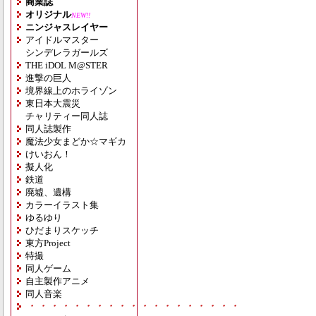
商業誌
オリジナル
NEW!!
ニンジャスレイヤー
アイドルマスター
シンデレラガールズ
THE iDOL M@STER
進撃の巨人
境界線上のホライゾン
東日本大震災
チャリティー同人誌
同人誌製作
魔法少女まどか☆マギカ
けいおん！
擬人化
鉄道
廃墟、遺構
カラーイラスト集
ゆるゆり
ひだまりスケッチ
東方Project
特撮
同人ゲーム
自主製作アニメ
同人音楽
・・・・・・・・・・・・・・・・・・・