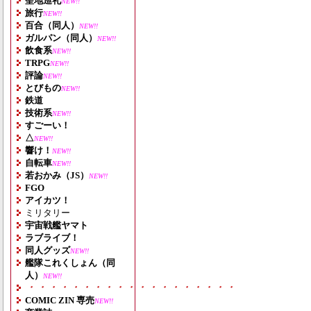
聖地巡礼
NEW!!
旅行
NEW!!
百合（同人）
NEW!!
ガルパン（同人）
NEW!!
飲食系
NEW!!
TRPG
NEW!!
評論
NEW!!
とびもの
NEW!!
鉄道
技術系
NEW!!
すごーい！
△
NEW!!
響け！
NEW!!
自転車
NEW!!
若おかみ（JS）
NEW!!
FGO
アイカツ！
ミリタリー
宇宙戦艦ヤマト
ラブライブ！
同人グッズ
NEW!!
艦隊これくしょん（同
人）
NEW!!
・・・・・・・・・・・・・・・・・・・
COMIC ZIN 専売
NEW!!