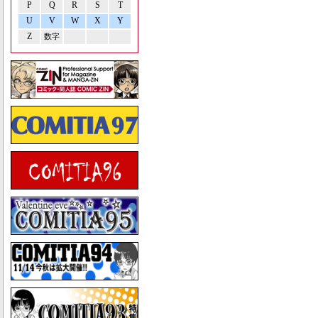
P
Q
R
S
T
U
V
W
X
Y
Z
数字