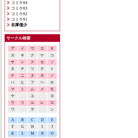
コミケ84
コミケ83
コミケ82
コミケ81
在庫僅少
サークル検索
ア
イ
ウ
エ
オ
カ
キ
ク
ケ
コ
サ
シ
ス
セ
ソ
タ
チ
ツ
テ
ト
ナ
ニ
ヌ
ネ
ノ
ハ
ヒ
フ
ヘ
ホ
マ
ミ
ム
メ
モ
ヤ
ユ
ヨ
ラ
リ
ル
レ
ロ
ワ
ヲ
ン
A
B
C
D
E
F
G
H
I
J
K
L
M
N
O