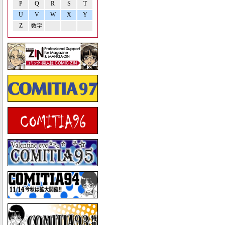
P
Q
R
S
T
U
V
W
X
Y
Z
数字