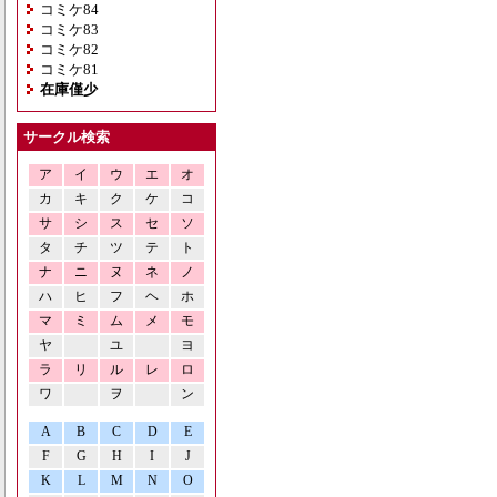
コミケ84
コミケ83
コミケ82
コミケ81
在庫僅少
サークル検索
ア
イ
ウ
エ
オ
カ
キ
ク
ケ
コ
サ
シ
ス
セ
ソ
タ
チ
ツ
テ
ト
ナ
ニ
ヌ
ネ
ノ
ハ
ヒ
フ
ヘ
ホ
マ
ミ
ム
メ
モ
ヤ
ユ
ヨ
ラ
リ
ル
レ
ロ
ワ
ヲ
ン
A
B
C
D
E
F
G
H
I
J
K
L
M
N
O