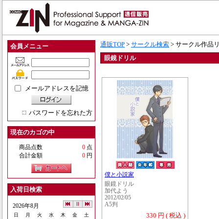
通販TOP
>
サークル検索
> サークル作品
会員メニュー
眼鏡ドリル
メールアドレスを記憶
パスワードを忘れた方
現在のカゴの中
商品点数
0
点
合計金額
0
円
僕と小説家
眼鏡ドリル
入荷日検索
加代よう
2012/02/05
A5判
2026年8月
330 円 ( 税込 )
日
月
火
水
木
金
土