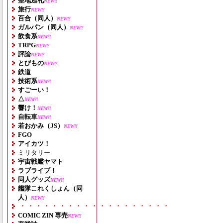
聖地巡礼
NEW!!
旅行
NEW!!
百合（同人）
NEW!!
ガルパン（同人）
NEW!!
飲食系
NEW!!
TRPG
NEW!!
評論
NEW!!
とびもの
NEW!!
鉄道
技術系
NEW!!
すごーい！
△
NEW!!
響け！
NEW!!
自転車
NEW!!
若おかみ（JS）
NEW!!
FGO
アイカツ！
ミリタリー
宇宙戦艦ヤマト
ラブライブ！
同人グッズ
NEW!!
艦隊これくしょん（同
人）
NEW!!
・・・・・・・・・・・・・・・・・・・
COMIC ZIN 専売
NEW!!