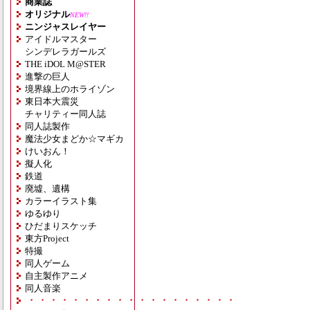
商業誌
オリジナル
NEW!!
ニンジャスレイヤー
アイドルマスター
シンデレラガールズ
THE iDOL M@STER
進撃の巨人
境界線上のホライゾン
東日本大震災
チャリティー同人誌
同人誌製作
魔法少女まどか☆マギカ
けいおん！
擬人化
鉄道
廃墟、遺構
カラーイラスト集
ゆるゆり
ひだまりスケッチ
東方Project
特撮
同人ゲーム
自主製作アニメ
同人音楽
・・・・・・・・・・・・・・・・・・・