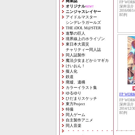
商業誌
FP WOR
オリジナル
深井涼介
NEW!!
2016/08/1
ニンジャスレイヤー
B5判
アイドルマスター
シンデレラガールズ
THE iDOL M@STER
進撃の巨人
境界線上のホライゾン
東日本大震災
チャリティー同人誌
同人誌製作
魔法少女まどか☆マギカ
けいおん！
擬人化
鉄道
廃墟、遺構
カラーイラスト集
ゆるゆり
FP WOR
ひだまりスケッチ
FP WOR
東方Project
深井涼介
2014/12/3
特撮
B5判
同人ゲーム
自主製作アニメ
同人音楽
・・・・・・・・・・・・・・