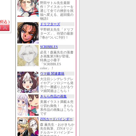
野田サトル先生最新
作！アイスホッケーを
通じて全ての挫折を祝
福へ変える、超回復の
物語1
 税込 )
ドリフターズ
平野耕太先生「ドリフ
ターズ」、待望の最新
7巻がついに刊行！
SCRIBBLES
必見！森薫先生の落書
き画集第3弾が登場。
特典は小冊子
「SCRIBBLES
color」！
ウマ娘 関連書籍
大注目シンデレラグレ
イやアンソロジーも発
売で一層盛り上がるウ
マ娘関連はこちら！
きらら作品の画集
美麗イラスト満載＆売
り切れ御免！ きらら
系作品の画集はこちら
です
ZINカードバインダー
森 薫先生・おがきちか
先生執筆、ZINオリジ
ナルカードバインダー