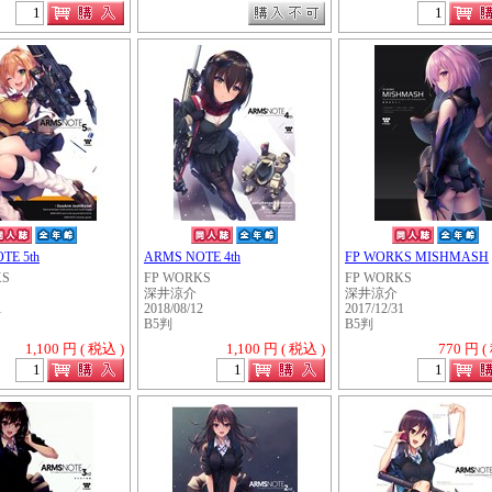
TE 5th
ARMS NOTE 4th
FP WORKS MISHMASH
KS
FP WORKS
FP WORKS
深井涼介
深井涼介
1
2018/08/12
2017/12/31
B5判
B5判
1,100 円 ( 税込 )
1,100 円 ( 税込 )
770 円 (
・・・・・