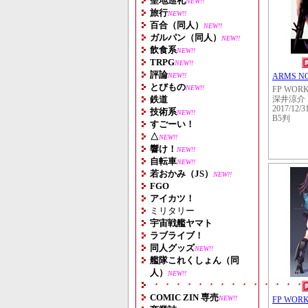
聖地巡礼
NEW!!
旅行
NEW!!
百合（同人）
NEW!!
ガルパン（同人）
NEW!!
飲食系
NEW!!
TRPG
NEW!!
評論
NEW!!
ARMS NO
とびもの
NEW!!
FP WOR
鉄道
深井涼介
2017/12/3
技術系
NEW!!
B5判
すごーい！
△
NEW!!
響け！
NEW!!
自転車
NEW!!
若おかみ（JS）
NEW!!
FGO
アイカツ！
ミリタリー
宇宙戦艦ヤマト
ラブライブ！
同人グッズ
NEW!!
艦隊これくしょん（同
人）
NEW!!
・・・・・・・・・・・・・・
COMIC ZIN 専売
NEW!!
FP WOR