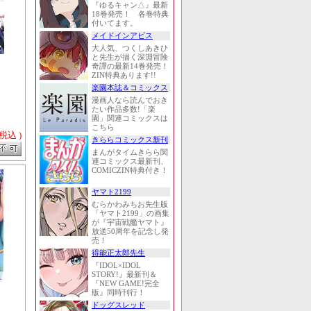
『ゆるキャン△』最新
18巻発売！ 各巻特典
付いてます。
メイドインアビス
大人気、つくしあきひ
と先生が描く深淵冒険
奇譚の最新14巻発売！
ZIN特典あります!!
楽園本誌＆コミックス
漫画人なら読んでおき
たい作品多数!「楽
園」関連コミックスは
こちら
 税込 )
きららコミックス新刊
まんがタイムきらら関
連コミックス最新刊、
COMICZIN特典付き！
ヤマト2199
むらかわみちお先生版
「ヤマト2199」の画集
が『宇宙戦艦ヤマト』
放送50周年を記念し発
売！
得能正太郎先生
『IDOL×IDOL
STORY!』最新刊＆
『NEW GAME!完全
版』同時刊行！
ドッグスレッド