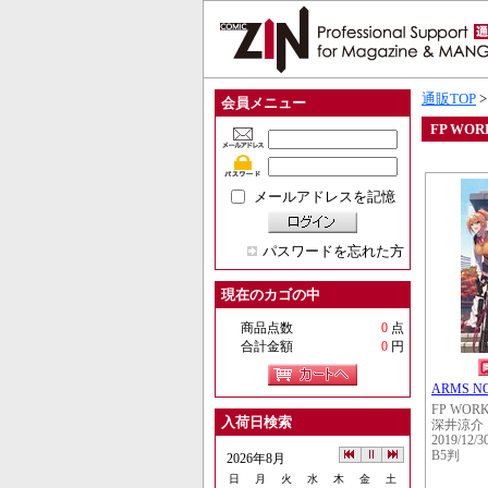
通販TOP
会員メニュー
FP WOR
メールアドレスを記憶
パスワードを忘れた方
現在のカゴの中
商品点数
0
点
合計金額
0
円
ARMS NO
FP WOR
入荷日検索
深井涼介
2019/12/3
B5判
2026年8月
日
月
火
水
木
金
土