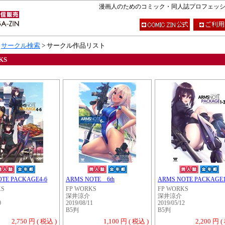
漫画人のためのコミック・同人誌プロフェッショナ
>
サークル検索
> サークル作品リスト
KS
TE PACKAGE4-6
ARMS NOTE 6th
ARMS NOTE PACKAGE1
KS
FP WORKS
FP WORKS
深井涼介
深井涼介
0
2019/08/11
2019/05/12
B5判
B5判
2,750 円 ( 税込 )
1,100 円 ( 税込 )
2,200 円 (