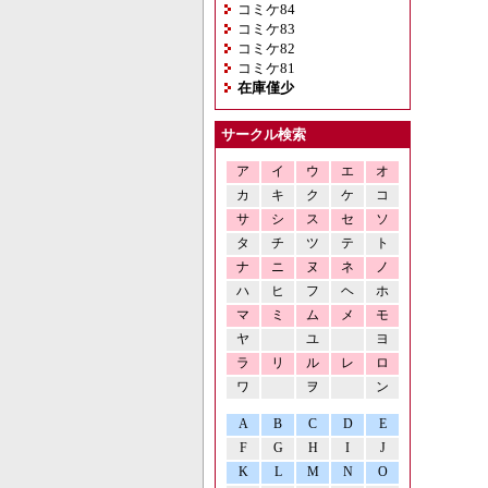
コミケ84
コミケ83
コミケ82
コミケ81
在庫僅少
サークル検索
ア
イ
ウ
エ
オ
カ
キ
ク
ケ
コ
サ
シ
ス
セ
ソ
タ
チ
ツ
テ
ト
ナ
ニ
ヌ
ネ
ノ
ハ
ヒ
フ
ヘ
ホ
マ
ミ
ム
メ
モ
ヤ
ユ
ヨ
ラ
リ
ル
レ
ロ
ワ
ヲ
ン
A
B
C
D
E
F
G
H
I
J
K
L
M
N
O