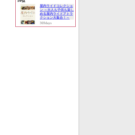
10位
屋内ライドコレクショ
ン ～大人も子供も楽し
める屋内ライドアトラ
クション大集合！～
369days