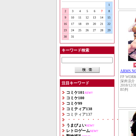
1
2
3
4
5
6
7
8
9
10
11
12
13
14
15
16
17
18
19
20
21
22
23
24
25
26
27
28
29
30
31
キーワード検索
ARMS NO
FP WOR
深井涼介
注目キーワード
2018/12/3
B5判
コミケ101
NEW!!
コミケ100
コミケ99
コミティア138
コミティア137
・・・・・・・・・・・・・・
うまぴょい
NEW!!
レトロゲーム
NEW!!