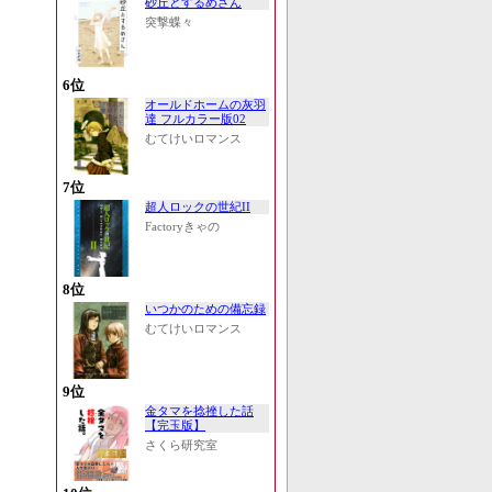
砂丘とするめさん
突撃蝶々
6位
オールドホームの灰羽
達 フルカラー版02
むてけいロマンス
7位
超人ロックの世紀II
Factoryきゃの
8位
いつかのための備忘録
むてけいロマンス
9位
金タマを捻挫した話
【完玉版】
さくら研究室