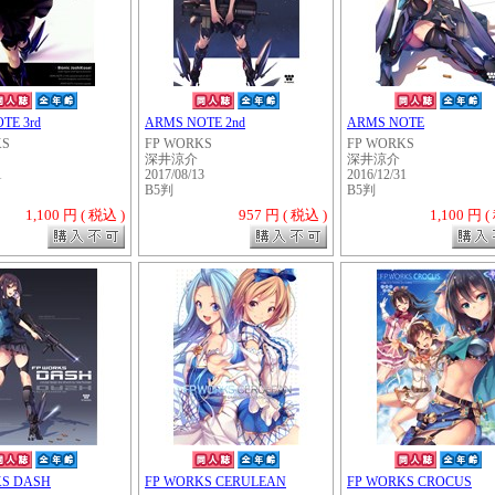
TE 3rd
ARMS NOTE 2nd
ARMS NOTE
KS
FP WORKS
FP WORKS
深井涼介
深井涼介
1
2017/08/13
2016/12/31
B5判
B5判
1,100 円 ( 税込 )
957 円 ( 税込 )
1,100 円 (
・・・・・
KS DASH
FP WORKS CERULEAN
FP WORKS CROCUS