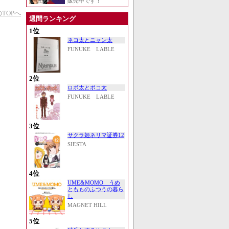
販売中です！
TOPへ
週間ランキング
1位
ネコ太とニャン太
FUNUKE LABLE
2位
ロボ太とポコ太
FUNUKE LABLE
3位
サクラ姫ネリマ証券12
SIESTA
4位
UME&MOMO うめ
ともものふつうの暮ら
し
MAGNET HILL
5位