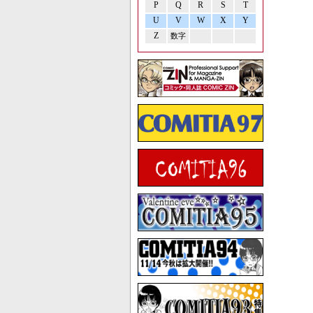
P
Q
R
S
T
U
V
W
X
Y
Z
数字