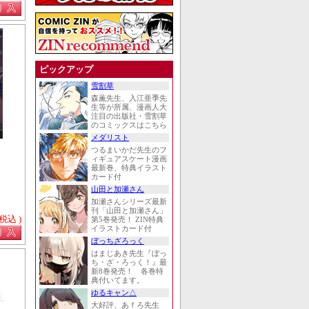
ピックアップ
雪割草
森薫先生、入江亜季先
生等が所属、漫画人大
注目の出版社・雪割草
のコミックスはこちら
メダリスト
つるまいかだ先生のフ
ィギュアスケート漫画
最新巻、特典イラスト
カード付
山田と加瀬さん
加瀬さんシリーズ最新
刊「山田と加瀬さん」
 税込 )
第5巻発売！ ZIN特典
イラストカード付
ぼっちざろっく
はまじあき先生『ぼっ
ち・ざ・ろっく！』最
新8巻発売！ 各巻特
典付いてます。
ゆるキャン△
大好評、あｆろ先生