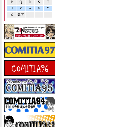
P
Q
R
S
T
U
V
W
X
Y
Z
数字