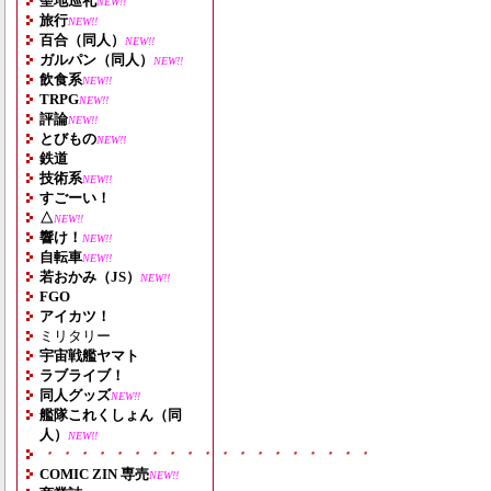
聖地巡礼
NEW!!
旅行
NEW!!
百合（同人）
NEW!!
ガルパン（同人）
NEW!!
飲食系
NEW!!
TRPG
NEW!!
評論
NEW!!
とびもの
NEW!!
鉄道
技術系
NEW!!
すごーい！
△
NEW!!
響け！
NEW!!
自転車
NEW!!
若おかみ（JS）
NEW!!
FGO
アイカツ！
ミリタリー
宇宙戦艦ヤマト
ラブライブ！
同人グッズ
NEW!!
艦隊これくしょん（同
人）
NEW!!
・・・・・・・・・・・・・・・・・・・
COMIC ZIN 専売
NEW!!