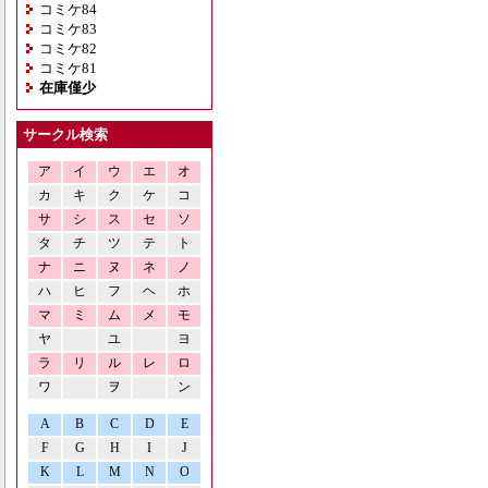
コミケ84
コミケ83
コミケ82
コミケ81
在庫僅少
サークル検索
ア
イ
ウ
エ
オ
カ
キ
ク
ケ
コ
サ
シ
ス
セ
ソ
タ
チ
ツ
テ
ト
ナ
ニ
ヌ
ネ
ノ
ハ
ヒ
フ
ヘ
ホ
マ
ミ
ム
メ
モ
ヤ
ユ
ヨ
ラ
リ
ル
レ
ロ
ワ
ヲ
ン
A
B
C
D
E
F
G
H
I
J
K
L
M
N
O