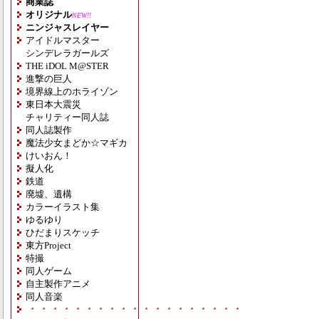
商業誌
オリジナル
NEW!!
ニンジャスレイヤー
アイドルマスター
シンデレラガールズ
THE iDOL M@STER
進撃の巨人
境界線上のホライゾン
東日本大震災
チャリティー同人誌
同人誌製作
魔法少女まどか☆マギカ
けいおん！
擬人化
鉄道
廃墟、遺構
カラーイラスト集
ゆるゆり
ひだまりスケッチ
東方Project
特撮
同人ゲーム
自主製作アニメ
同人音楽
・・・・・・・・・・・・・・・・・・・