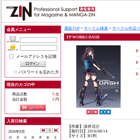
通販TOP
>
サークル検索
>
サークル作品
会員メニュー
FP WORKS DASH
メールアドレスを記憶
パスワードを忘れた方
現在のカゴの中
商品点数
0
点
合計金額
0
円
入荷日検索
【作家】深井涼介
【発行日】2016/08/14
2026年8月
【サイズ】B5判
日
月
火
水
木
金
土