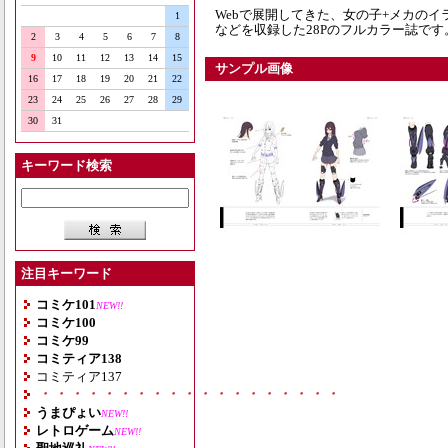
Webで展開してきた、女の子+メカの
1
などを収録した28Pのフルカラー誌です
2
3
4
5
6
7
8
9
10
11
12
13
14
15
サンプル画像
16
17
18
19
20
21
22
23
24
25
26
27
28
29
30
31
キーワード検索
注目キーワード
コミケ101
NEW!!
コミケ100
コミケ99
コミティア138
コミティア137
・・・・・・・・・・・・・・・・・・・
うまぴょい
NEW!!
レトロゲーム
NEW!!