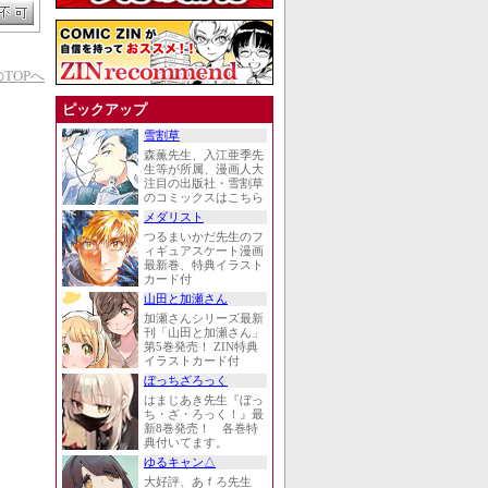
TOPへ
ピックアップ
雪割草
森薫先生、入江亜季先
生等が所属、漫画人大
注目の出版社・雪割草
のコミックスはこちら
メダリスト
つるまいかだ先生のフ
ィギュアスケート漫画
最新巻、特典イラスト
カード付
山田と加瀬さん
加瀬さんシリーズ最新
刊「山田と加瀬さん」
第5巻発売！ ZIN特典
イラストカード付
ぼっちざろっく
はまじあき先生『ぼっ
ち・ざ・ろっく！』最
新8巻発売！ 各巻特
典付いてます。
ゆるキャン△
大好評、あｆろ先生