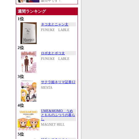
販売中です！
週間ランキング
1位
ネコ太とニャン太
FUNUKE LABLE
2位
ロボ太とポコ太
FUNUKE LABLE
3位
サクラ姫ネリマ証券12
SIESTA
4位
UME&MOMO うめ
ともものふつうの暮ら
し
MAGNET HILL
5位