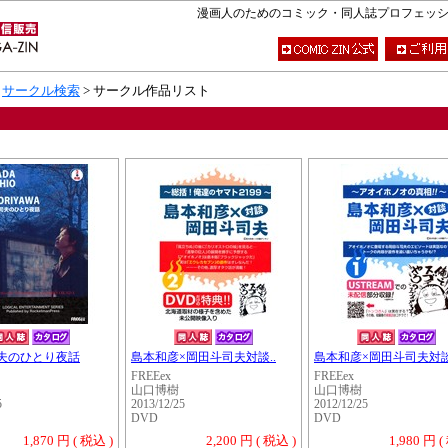
漫画人のためのコミック・同人誌プロフェッショナ
>
サークル検索
> サークル作品リスト
夫のひとり夜話
島本和彦×岡田斗司夫対談..
島本和彦×岡田斗司夫対談
FREEex
FREEex
山口博樹
山口博樹
5
2013/12/25
2012/12/25
DVD
DVD
1,870 円 ( 税込 )
2,200 円 ( 税込 )
1,980 円 (