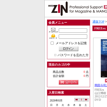
通販TOP
会員メニュー
FREEex
メールアドレスを記憶
パスワードを忘れた方
現在のカゴの中
商品点数
0
点
合計金額
0
円
岡田斗司
FREEex
入荷日検索
山口博樹
2012/12/2
DVD
2026年8月
日
月
火
水
木
金
土