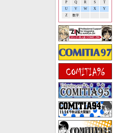
P
Q
R
S
T
U
V
W
X
Y
Z
数字