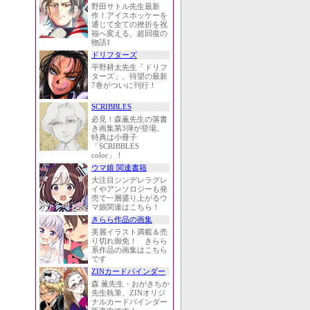
野田サトル先生最新
作！アイスホッケーを
通じて全ての挫折を祝
福へ変える、超回復の
物語1
ドリフターズ
平野耕太先生「ドリフ
ターズ」、待望の最新
7巻がついに刊行！
SCRIBBLES
必見！森薫先生の落書
き画集第3弾が登場。
特典は小冊子
「SCRIBBLES
color」！
ウマ娘 関連書籍
大注目シンデレラグレ
イやアンソロジーも発
売で一層盛り上がるウ
マ娘関連はこちら！
きらら作品の画集
美麗イラスト満載＆売
り切れ御免！ きらら
系作品の画集はこちら
です
ZINカードバインダー
森 薫先生・おがきちか
先生執筆、ZINオリジ
ナルカードバインダー