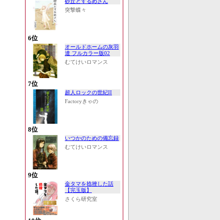
砂丘とするめさん
突撃蝶々
6位
オールドホームの灰羽
達 フルカラー版02
むてけいロマンス
7位
超人ロックの世紀II
Factoryきゃの
8位
いつかのための備忘録
むてけいロマンス
9位
金タマを捻挫した話
【完玉版】
さくら研究室