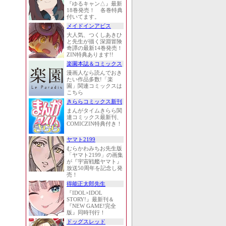
『ゆるキャン△』最新
18巻発売！ 各巻特典
付いてます。
メイドインアビス
大人気、つくしあきひ
と先生が描く深淵冒険
奇譚の最新14巻発売！
ZIN特典あります!!
楽園本誌＆コミックス
漫画人なら読んでおき
たい作品多数!「楽
園」関連コミックスは
こちら
きららコミックス新刊
まんがタイムきらら関
連コミックス最新刊、
COMICZIN特典付き！
ヤマト2199
むらかわみちお先生版
「ヤマト2199」の画集
が『宇宙戦艦ヤマト』
放送50周年を記念し発
売！
得能正太郎先生
『IDOL×IDOL
STORY!』最新刊＆
『NEW GAME!完全
版』同時刊行！
ドッグスレッド