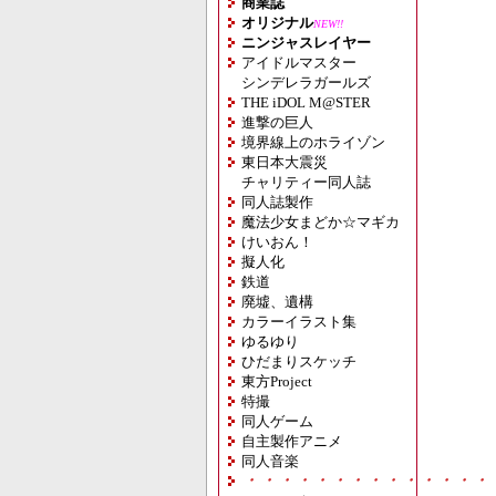
商業誌
オリジナル
NEW!!
ニンジャスレイヤー
アイドルマスター
シンデレラガールズ
THE iDOL M@STER
進撃の巨人
境界線上のホライゾン
東日本大震災
チャリティー同人誌
同人誌製作
魔法少女まどか☆マギカ
けいおん！
擬人化
鉄道
廃墟、遺構
カラーイラスト集
ゆるゆり
ひだまりスケッチ
東方Project
特撮
同人ゲーム
自主製作アニメ
同人音楽
・・・・・・・・・・・・・・