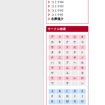
コミケ84
コミケ83
コミケ82
コミケ81
在庫僅少
サークル検索
ア
イ
ウ
エ
オ
カ
キ
ク
ケ
コ
サ
シ
ス
セ
ソ
タ
チ
ツ
テ
ト
ナ
ニ
ヌ
ネ
ノ
ハ
ヒ
フ
ヘ
ホ
マ
ミ
ム
メ
モ
ヤ
ユ
ヨ
ラ
リ
ル
レ
ロ
ワ
ヲ
ン
A
B
C
D
E
F
G
H
I
J
K
L
M
N
O