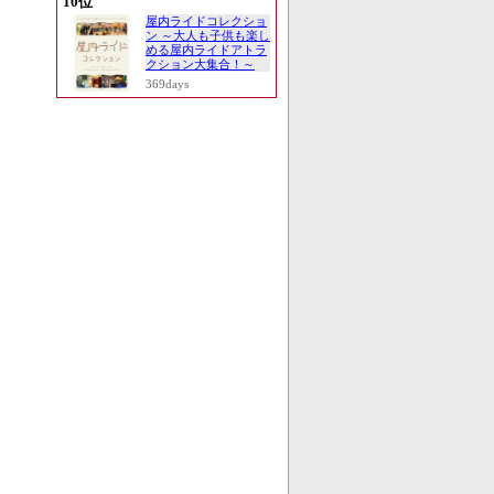
10位
屋内ライドコレクショ
ン ～大人も子供も楽し
める屋内ライドアトラ
クション大集合！～
369days