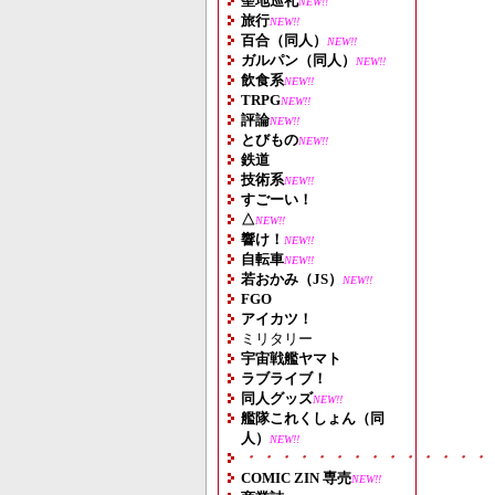
聖地巡礼
NEW!!
旅行
NEW!!
百合（同人）
NEW!!
ガルパン（同人）
NEW!!
飲食系
NEW!!
TRPG
NEW!!
評論
NEW!!
とびもの
NEW!!
鉄道
技術系
NEW!!
すごーい！
△
NEW!!
響け！
NEW!!
自転車
NEW!!
若おかみ（JS）
NEW!!
FGO
アイカツ！
ミリタリー
宇宙戦艦ヤマト
ラブライブ！
同人グッズ
NEW!!
艦隊これくしょん（同
人）
NEW!!
・・・・・・・・・・・・・・
COMIC ZIN 専売
NEW!!