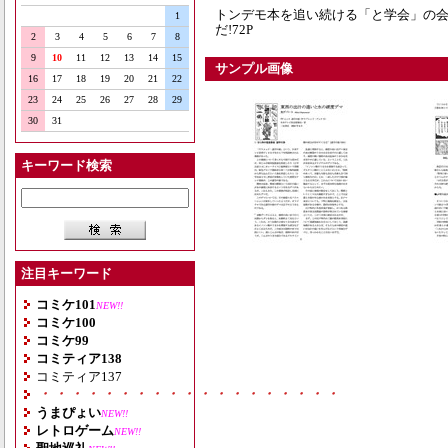
トンデモ本を追い続ける「と学会」の会
1
だ!72P
2
3
4
5
6
7
8
9
10
11
12
13
14
15
サンプル画像
16
17
18
19
20
21
22
23
24
25
26
27
28
29
30
31
キーワード検索
注目キーワード
コミケ101
NEW!!
コミケ100
コミケ99
コミティア138
コミティア137
・・・・・・・・・・・・・・・・・・・
うまぴょい
NEW!!
レトロゲーム
NEW!!