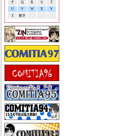
P
Q
R
S
T
U
V
W
X
Y
Z
数字