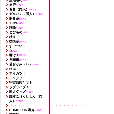
聖地巡礼
NEW!!
旅行
NEW!!
百合（同人）
NEW!!
ガルパン（同人）
NEW!!
飲食系
NEW!!
TRPG
NEW!!
評論
NEW!!
とびもの
NEW!!
鉄道
技術系
NEW!!
すごーい！
△
NEW!!
響け！
NEW!!
自転車
NEW!!
若おかみ（JS）
NEW!!
FGO
アイカツ！
ミリタリー
宇宙戦艦ヤマト
ラブライブ！
同人グッズ
NEW!!
艦隊これくしょん（同
人）
NEW!!
・・・・・・・・・・・・・・・・・・・
COMIC ZIN 専売
NEW!!