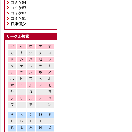
コミケ84
コミケ83
コミケ82
コミケ81
在庫僅少
サークル検索
ア
イ
ウ
エ
オ
カ
キ
ク
ケ
コ
サ
シ
ス
セ
ソ
タ
チ
ツ
テ
ト
ナ
ニ
ヌ
ネ
ノ
ハ
ヒ
フ
ヘ
ホ
マ
ミ
ム
メ
モ
ヤ
ユ
ヨ
ラ
リ
ル
レ
ロ
ワ
ヲ
ン
A
B
C
D
E
F
G
H
I
J
K
L
M
N
O