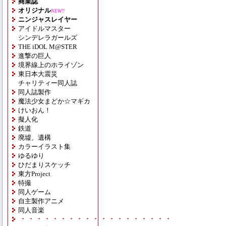
商業誌
オリジナル
NEW!!
ニンジャスレイヤー
アイドルマスター
シンデレラガールズ
THE iDOL M@STER
進撃の巨人
境界線上のホライゾン
東日本大震災
チャリティー同人誌
同人誌製作
魔法少女まどか☆マギカ
けいおん！
擬人化
鉄道
廃墟、遺構
カラーイラスト集
ゆるゆり
ひだまりスケッチ
東方Project
特撮
同人ゲーム
自主製作アニメ
同人音楽
・・・・・・・・・・・・・・・・・・・