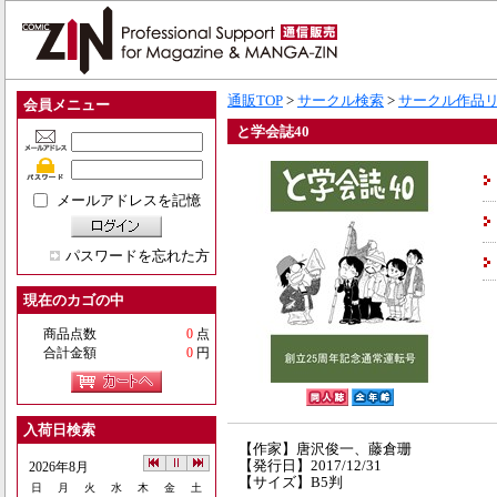
通販TOP
>
サークル検索
>
サークル作品
会員メニュー
と学会誌40
メールアドレスを記憶
パスワードを忘れた方
現在のカゴの中
商品点数
0
点
合計金額
0
円
入荷日検索
【作家】唐沢俊一、藤倉珊
【発行日】2017/12/31
2026年8月
【サイズ】B5判
日
月
火
水
木
金
土