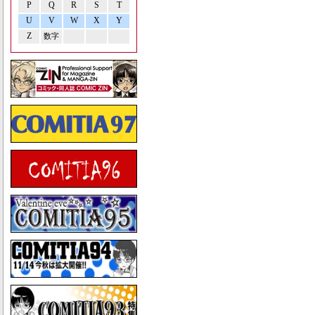
P
Q
R
S
T
U
V
W
X
Y
Z
数字