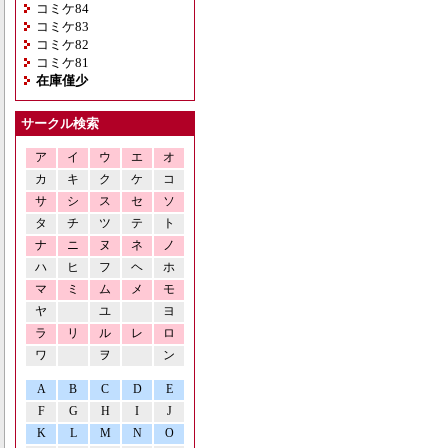
コミケ84
コミケ83
コミケ82
コミケ81
在庫僅少
サークル検索
ア
イ
ウ
エ
オ
カ
キ
ク
ケ
コ
サ
シ
ス
セ
ソ
タ
チ
ツ
テ
ト
ナ
ニ
ヌ
ネ
ノ
ハ
ヒ
フ
ヘ
ホ
マ
ミ
ム
メ
モ
ヤ
ユ
ヨ
ラ
リ
ル
レ
ロ
ワ
ヲ
ン
A
B
C
D
E
F
G
H
I
J
K
L
M
N
O