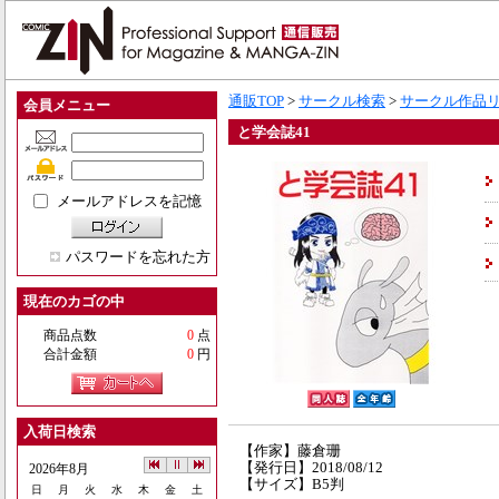
通販TOP
>
サークル検索
>
サークル作品
会員メニュー
と学会誌41
メールアドレスを記憶
パスワードを忘れた方
現在のカゴの中
商品点数
0
点
合計金額
0
円
入荷日検索
【作家】藤倉珊
【発行日】2018/08/12
2026年8月
【サイズ】B5判
日
月
火
水
木
金
土