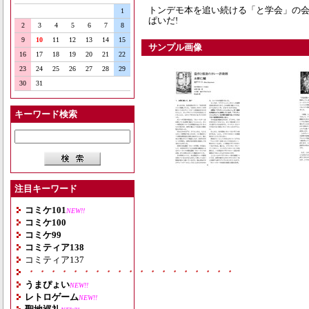
トンデモ本を追い続ける「と学会」の会
1
ぱいだ!
2
3
4
5
6
7
8
9
10
11
12
13
14
15
サンプル画像
16
17
18
19
20
21
22
23
24
25
26
27
28
29
30
31
キーワード検索
注目キーワード
コミケ101
NEW!!
コミケ100
コミケ99
コミティア138
コミティア137
・・・・・・・・・・・・・・・・・・・
うまぴょい
NEW!!
レトロゲーム
NEW!!