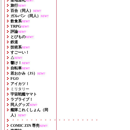
聖地巡礼
NEW!!
旅行
NEW!!
百合（同人）
NEW!!
ガルパン（同人）
NEW!!
飲食系
NEW!!
TRPG
NEW!!
評論
NEW!!
とびもの
NEW!!
鉄道
技術系
NEW!!
すごーい！
△
NEW!!
響け！
NEW!!
自転車
NEW!!
若おかみ（JS）
NEW!!
FGO
アイカツ！
ミリタリー
宇宙戦艦ヤマト
ラブライブ！
同人グッズ
NEW!!
艦隊これくしょん（同
人）
NEW!!
・・・・・・・・・・・・・・・・・・・
COMIC ZIN 専売
NEW!!