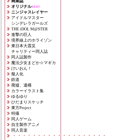
商業誌
オリジナル
NEW!!
ニンジャスレイヤー
アイドルマスター
シンデレラガールズ
THE iDOL M@STER
進撃の巨人
境界線上のホライゾン
東日本大震災
チャリティー同人誌
同人誌製作
魔法少女まどか☆マギカ
けいおん！
擬人化
鉄道
廃墟、遺構
カラーイラスト集
ゆるゆり
ひだまりスケッチ
東方Project
特撮
同人ゲーム
自主製作アニメ
同人音楽
・・・・・・・・・・・・・・・・・・・