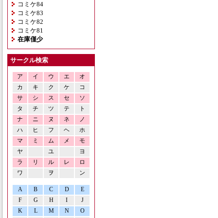
コミケ84
コミケ83
コミケ82
コミケ81
在庫僅少
サークル検索
ア
イ
ウ
エ
オ
カ
キ
ク
ケ
コ
サ
シ
ス
セ
ソ
タ
チ
ツ
テ
ト
ナ
ニ
ヌ
ネ
ノ
ハ
ヒ
フ
ヘ
ホ
マ
ミ
ム
メ
モ
ヤ
ユ
ヨ
ラ
リ
ル
レ
ロ
ワ
ヲ
ン
A
B
C
D
E
F
G
H
I
J
K
L
M
N
O