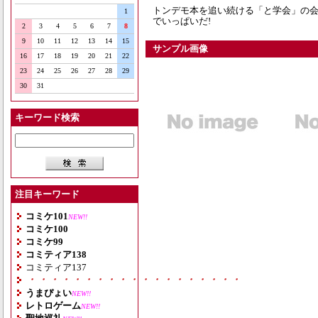
トンデモ本を追い続ける「と学会」の会
1
でいっぱいだ!
2
3
4
5
6
7
8
9
10
11
12
13
14
15
サンプル画像
16
17
18
19
20
21
22
23
24
25
26
27
28
29
30
31
キーワード検索
注目キーワード
コミケ101
NEW!!
コミケ100
コミケ99
コミティア138
コミティア137
・・・・・・・・・・・・・・・・・・・
うまぴょい
NEW!!
レトロゲーム
NEW!!