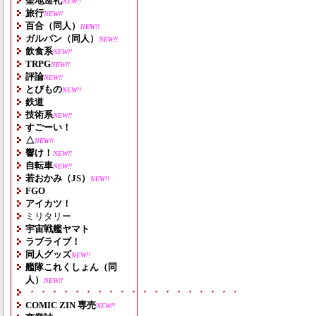
聖地巡礼
NEW!!
旅行
NEW!!
百合（同人）
NEW!!
ガルパン（同人）
NEW!!
飲食系
NEW!!
TRPG
NEW!!
評論
NEW!!
とびもの
NEW!!
鉄道
技術系
NEW!!
すごーい！
△
NEW!!
響け！
NEW!!
自転車
NEW!!
若おかみ（JS）
NEW!!
FGO
アイカツ！
ミリタリー
宇宙戦艦ヤマト
ラブライブ！
同人グッズ
NEW!!
艦隊これくしょん（同
人）
NEW!!
・・・・・・・・・・・・・・・・・・・
COMIC ZIN 専売
NEW!!