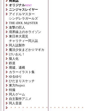
商業誌
オリジナル
NEW!!
ニンジャスレイヤー
アイドルマスター
シンデレラガールズ
THE iDOL M@STER
進撃の巨人
境界線上のホライゾン
東日本大震災
チャリティー同人誌
同人誌製作
魔法少女まどか☆マギカ
けいおん！
擬人化
鉄道
廃墟、遺構
カラーイラスト集
ゆるゆり
ひだまりスケッチ
東方Project
特撮
同人ゲーム
自主製作アニメ
同人音楽
・・・・・・・・・・・・・・・・・・・