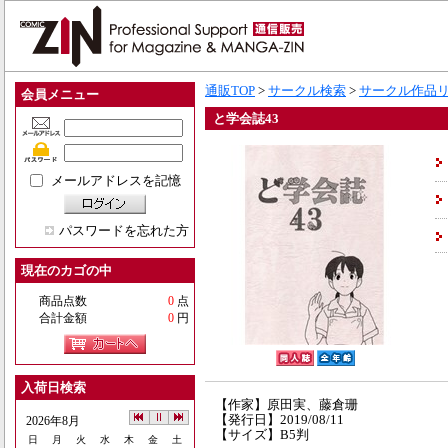
通販TOP
>
サークル検索
>
サークル作品
会員メニュー
と学会誌43
メールアドレスを記憶
パスワードを忘れた方
現在のカゴの中
商品点数
0
点
合計金額
0
円
入荷日検索
【作家】原田実、藤倉珊
【発行日】2019/08/11
2026年8月
【サイズ】B5判
日
月
火
水
木
金
土