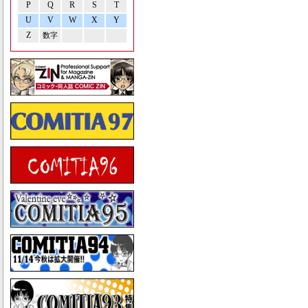
P
Q
R
S
T
U
V
W
X
Y
Z
数字