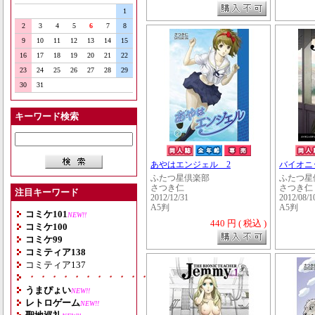
1
2
3
4
5
6
7
8
9
10
11
12
13
14
15
16
17
18
19
20
21
22
23
24
25
26
27
28
29
30
31
キーワード検索
あやはエンジェル 2
バイオニ
ふたつ星倶楽部
ふたつ星
さつき仁
さつき仁
注目キーワード
2012/12/31
2012/08/1
A5判
A5判
コミケ101
NEW!!
440 円 ( 税込 )
コミケ100
コミケ99
コミティア138
コミティア137
・・・・・・・・・・・・・・・・・・・
うまぴょい
NEW!!
レトロゲーム
NEW!!