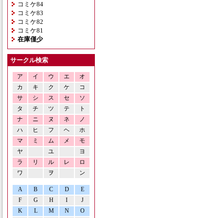
コミケ84
コミケ83
コミケ82
コミケ81
在庫僅少
サークル検索
ア
イ
ウ
エ
オ
カ
キ
ク
ケ
コ
サ
シ
ス
セ
ソ
タ
チ
ツ
テ
ト
ナ
ニ
ヌ
ネ
ノ
ハ
ヒ
フ
ヘ
ホ
マ
ミ
ム
メ
モ
ヤ
ユ
ヨ
ラ
リ
ル
レ
ロ
ワ
ヲ
ン
A
B
C
D
E
F
G
H
I
J
K
L
M
N
O