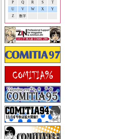
P
Q
R
S
T
U
V
W
X
Y
Z
数字