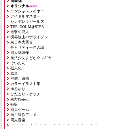
商業誌
オリジナル
NEW!!
ニンジャスレイヤー
アイドルマスター
シンデレラガールズ
THE iDOL M@STER
進撃の巨人
境界線上のホライゾン
東日本大震災
チャリティー同人誌
同人誌製作
魔法少女まどか☆マギカ
けいおん！
擬人化
鉄道
廃墟、遺構
カラーイラスト集
ゆるゆり
ひだまりスケッチ
東方Project
特撮
同人ゲーム
自主製作アニメ
同人音楽
・・・・・・・・・・・・・・・・・・・