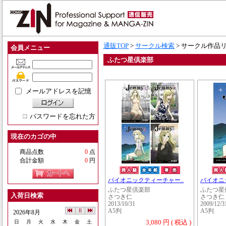
通販TOP
>
サークル検索
> サークル作品
会員メニュー
ふたつ星倶楽部
メールアドレスを記憶
パスワードを忘れた方
現在のカゴの中
商品点数
0
点
合計金額
0
円
バイオニックティーチャー..
バイオニ
ふたつ星倶楽部
ふたつ星
入荷日検索
さつき仁
さつき仁
2013/10/31
2009/12/3
A5判
A5判
2026年8月
3,080 円 ( 税込 )
日
月
火
水
木
金
土