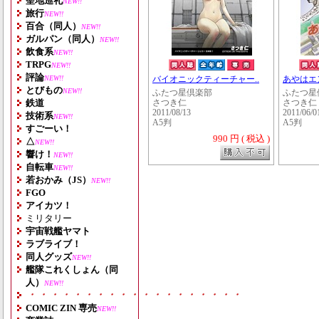
聖地巡礼
NEW!!
旅行
NEW!!
百合（同人）
NEW!!
ガルパン（同人）
NEW!!
飲食系
NEW!!
TRPG
NEW!!
評論
NEW!!
バイオニックティーチャー..
あやはエ
とびもの
NEW!!
ふたつ星倶楽部
ふたつ星
鉄道
さつき仁
さつき仁
2011/08/13
2011/06/0
技術系
NEW!!
A5判
A5判
すごーい！
990 円 ( 税込 )
△
NEW!!
響け！
NEW!!
自転車
NEW!!
若おかみ（JS）
NEW!!
FGO
アイカツ！
ミリタリー
宇宙戦艦ヤマト
ラブライブ！
同人グッズ
NEW!!
艦隊これくしょん（同
人）
NEW!!
・・・・・・・・・・・・・・・・・・・
COMIC ZIN 専売
NEW!!