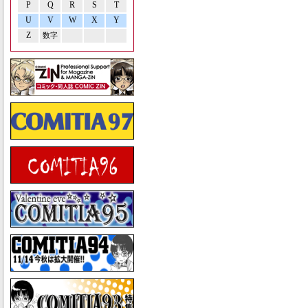
P
Q
R
S
T
U
V
W
X
Y
Z
数字