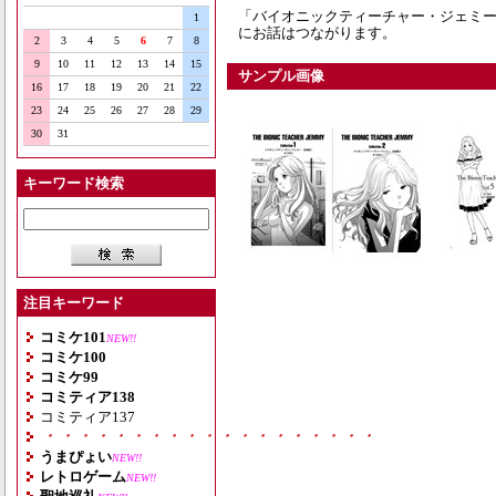
「バイオニックティーチャー・ジェミー
1
にお話はつながります。
2
3
4
5
6
7
8
9
10
11
12
13
14
15
サンプル画像
16
17
18
19
20
21
22
23
24
25
26
27
28
29
30
31
キーワード検索
注目キーワード
コミケ101
NEW!!
コミケ100
コミケ99
コミティア138
コミティア137
・・・・・・・・・・・・・・・・・・・
うまぴょい
NEW!!
レトロゲーム
NEW!!