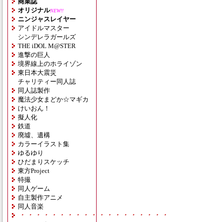
商業誌
オリジナル
NEW!!
ニンジャスレイヤー
アイドルマスター
シンデレラガールズ
THE iDOL M@STER
進撃の巨人
境界線上のホライゾン
東日本大震災
チャリティー同人誌
同人誌製作
魔法少女まどか☆マギカ
けいおん！
擬人化
鉄道
廃墟、遺構
カラーイラスト集
ゆるゆり
ひだまりスケッチ
東方Project
特撮
同人ゲーム
自主製作アニメ
同人音楽
・・・・・・・・・・・・・・・・・・・