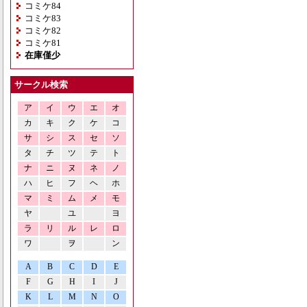
コミケ84
コミケ83
コミケ82
コミケ81
在庫僅少
サークル検索
ア
イ
ウ
エ
オ
カ
キ
ク
ケ
コ
サ
シ
ス
セ
ソ
タ
チ
ツ
テ
ト
ナ
ニ
ヌ
ネ
ノ
ハ
ヒ
フ
ヘ
ホ
マ
ミ
ム
メ
モ
ヤ
ユ
ヨ
ラ
リ
ル
レ
ロ
ワ
ヲ
ン
A
B
C
D
E
F
G
H
I
J
K
L
M
N
O