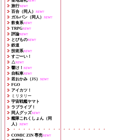
聖地巡礼
NEW!!
旅行
NEW!!
百合（同人）
NEW!!
ガルパン（同人）
NEW!!
飲食系
NEW!!
TRPG
NEW!!
評論
NEW!!
とびもの
NEW!!
鉄道
技術系
NEW!!
すごーい！
△
NEW!!
響け！
NEW!!
自転車
NEW!!
若おかみ（JS）
NEW!!
FGO
アイカツ！
ミリタリー
宇宙戦艦ヤマト
ラブライブ！
同人グッズ
NEW!!
艦隊これくしょん（同
人）
NEW!!
・・・・・・・・・・・・・・・・・・・
COMIC ZIN 専売
NEW!!