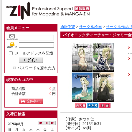
通販TOP
>
サークル検索
>
サークル作品
会員メニュー
バイオニックティーチャー・ジェミー全
メールアドレスを記憶
パスワードを忘れた方
現在のカゴの中
商品点数
0
点
合計金額
0
円
入荷日検索
【作家】さつき仁
【発行日】2013/10/31
2026年8月
【サイズ】A5判
日
月
火
水
木
金
土