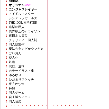
商業誌
オリジナル
NEW!!
ニンジャスレイヤー
アイドルマスター
シンデレラガールズ
THE iDOL M@STER
進撃の巨人
境界線上のホライゾン
東日本大震災
チャリティー同人誌
同人誌製作
魔法少女まどか☆マギカ
けいおん！
擬人化
鉄道
廃墟、遺構
カラーイラスト集
ゆるゆり
ひだまりスケッチ
東方Project
特撮
同人ゲーム
自主製作アニメ
同人音楽
・・・・・・・・・・・・・・・・・・・