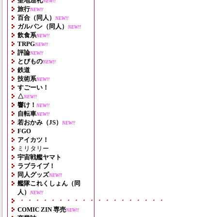
聖地巡礼
NEW!!
旅行
NEW!!
百合（同人）
NEW!!
ガルパン（同人）
NEW!!
飲食系
NEW!!
TRPG
NEW!!
評論
NEW!!
とびもの
NEW!!
鉄道
技術系
NEW!!
すごーい！
△
NEW!!
響け！
NEW!!
自転車
NEW!!
若おかみ（JS）
NEW!!
FGO
アイカツ！
ミリタリー
宇宙戦艦ヤマト
ラブライブ！
同人グッズ
NEW!!
艦隊これくしょん（同
人）
NEW!!
・・・・・・・・・・・・・・・・・・・
COMIC ZIN 専売
NEW!!