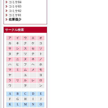
コミケ84
コミケ83
コミケ82
コミケ81
在庫僅少
サークル検索
ア
イ
ウ
エ
オ
カ
キ
ク
ケ
コ
サ
シ
ス
セ
ソ
タ
チ
ツ
テ
ト
ナ
ニ
ヌ
ネ
ノ
ハ
ヒ
フ
ヘ
ホ
マ
ミ
ム
メ
モ
ヤ
ユ
ヨ
ラ
リ
ル
レ
ロ
ワ
ヲ
ン
A
B
C
D
E
F
G
H
I
J
K
L
M
N
O