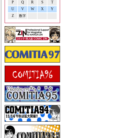
P
Q
R
S
T
U
V
W
X
Y
Z
数字