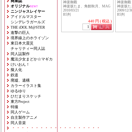
商業誌
神楽御殿
神楽御殿
オリジナル
神楽坂たま、角館秋月、MAG
神楽坂た
NEW!!
2010/03/21
2009/12/3
ニンジャスレイヤー
B5判
B5判
アイドルマスター
440 円 ( 税込 )
シンデレラガールズ
THE iDOL M@STER
進撃の巨人
境界線上のホライゾン
東日本大震災
チャリティー同人誌
同人誌製作
魔法少女まどか☆マギカ
けいおん！
擬人化
鉄道
廃墟、遺構
カラーイラスト集
ゆるゆり
ひだまりスケッチ
東方Project
特撮
同人ゲーム
自主製作アニメ
同人音楽
・・・・・・・・・・・・・・・・・・・