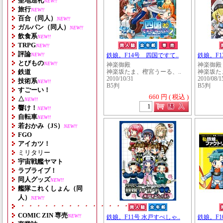
聖地巡礼
NEW!!
旅行
NEW!!
百合（同人）
NEW!!
ガルパン（同人）
NEW!!
飲食系
NEW!!
TRPG
NEW!!
評論
NEW!!
鉄娘。F14号 四国ですて..
鉄娘。F1
とびもの
NEW!!
神楽御殿
神楽御殿
鉄道
神楽坂たま、樫宮うーる、..
神楽坂た
2010/10/31
2010/08/1
技術系
NEW!!
B5判
B5判
すごーい！
660 円 ( 税込 )
△
NEW!!
響け！
NEW!!
自転車
NEW!!
若おかみ（JS）
NEW!!
FGO
アイカツ！
ミリタリー
宇宙戦艦ヤマト
ラブライブ！
同人グッズ
NEW!!
艦隊これくしょん（同
人）
NEW!!
・・・・・・・・・・・・・・・・・・・
COMIC ZIN 専売
NEW!!
鉄娘。F11号 水戸すぺしゃ..
鉄娘。F1