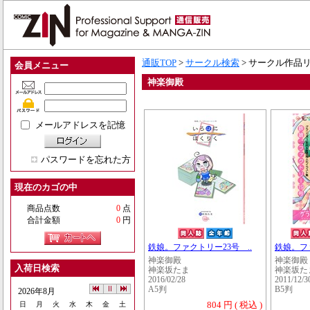
通販TOP
>
サークル検索
> サークル作品
会員メニュー
神楽御殿
メールアドレスを記憶
パスワードを忘れた方
現在のカゴの中
商品点数
0
点
合計金額
0
円
鉄娘。ファクトリー23号 ..
鉄娘。ファ
神楽御殿
神楽御殿
入荷日検索
神楽坂たま
神楽坂た
2016/02/28
2011/12/3
A5判
B5判
2026年8月
804 円 ( 税込 )
日
月
火
水
木
金
土