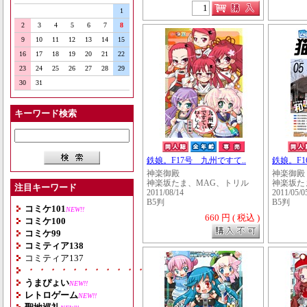
1
2
3
4
5
6
7
8
9
10
11
12
13
14
15
16
17
18
19
20
21
22
23
24
25
26
27
28
29
30
31
キーワード検索
鉄娘。F17号 九州ですて..
鉄娘。F1
神楽御殿
神楽御殿
神楽坂たま、MAG、トリル
神楽坂た
注目キーワード
2011/08/14
2011/05/0
B5判
B5判
コミケ101
NEW!!
660 円 ( 税込 )
コミケ100
コミケ99
コミティア138
コミティア137
・・・・・・・・・・・・・・・・・・・
うまぴょい
NEW!!
レトロゲーム
NEW!!