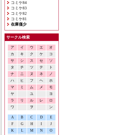
コミケ84
コミケ83
コミケ82
コミケ81
在庫僅少
サークル検索
ア
イ
ウ
エ
オ
カ
キ
ク
ケ
コ
サ
シ
ス
セ
ソ
タ
チ
ツ
テ
ト
ナ
ニ
ヌ
ネ
ノ
ハ
ヒ
フ
ヘ
ホ
マ
ミ
ム
メ
モ
ヤ
ユ
ヨ
ラ
リ
ル
レ
ロ
ワ
ヲ
ン
A
B
C
D
E
F
G
H
I
J
K
L
M
N
O