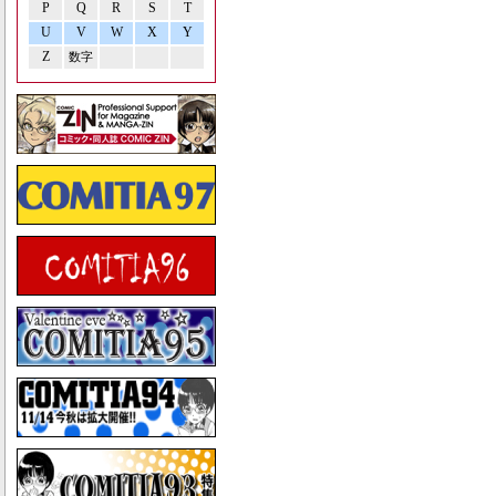
P
Q
R
S
T
U
V
W
X
Y
Z
数字