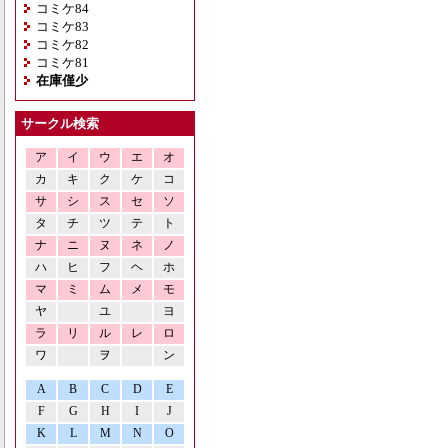
コミケ84
コミケ83
コミケ82
コミケ81
在庫僅少
サークル検索
ア
イ
ウ
エ
オ
カ
キ
ク
ケ
コ
サ
シ
ス
セ
ソ
タ
チ
ツ
テ
ト
ナ
ニ
ヌ
ネ
ノ
ハ
ヒ
フ
ヘ
ホ
マ
ミ
ム
メ
モ
ヤ
ユ
ヨ
ラ
リ
ル
レ
ロ
ワ
ヲ
ン
A
B
C
D
E
F
G
H
I
J
K
L
M
N
O