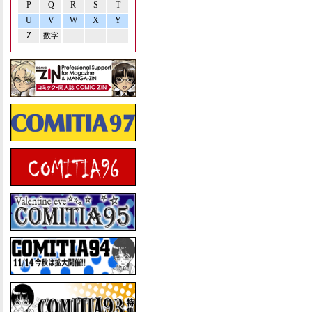
P
Q
R
S
T
U
V
W
X
Y
Z
数字