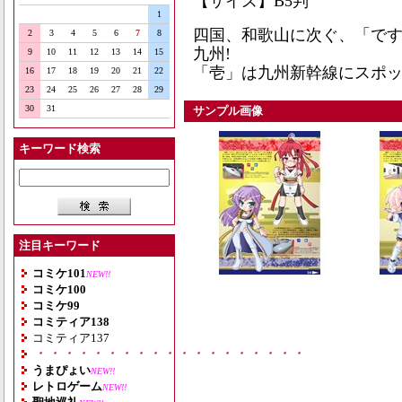
【サイズ】B5判
1
四国、和歌山に次ぐ、「です
2
3
4
5
6
7
8
九州!
9
10
11
12
13
14
15
「壱」は九州新幹線にスポ
16
17
18
19
20
21
22
23
24
25
26
27
28
29
30
31
サンプル画像
キーワード検索
注目キーワード
コミケ101
NEW!!
コミケ100
コミケ99
コミティア138
コミティア137
・・・・・・・・・・・・・・・・・・・
うまぴょい
NEW!!
レトロゲーム
NEW!!