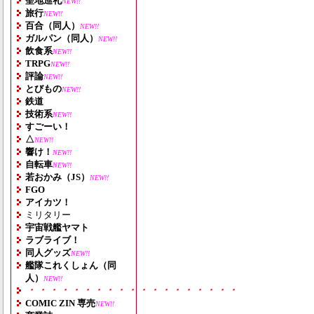
聖地巡礼
NEW!!
旅行
NEW!!
百合（同人）
NEW!!
ガルパン（同人）
NEW!!
飲食系
NEW!!
TRPG
NEW!!
評論
NEW!!
とびもの
NEW!!
鉄道
技術系
NEW!!
すごーい！
△
NEW!!
響け！
NEW!!
自転車
NEW!!
若おかみ（JS）
NEW!!
FGO
アイカツ！
ミリタリー
宇宙戦艦ヤマト
ラブライブ！
同人グッズ
NEW!!
艦隊これくしょん（同
人）
NEW!!
・・・・・・・・・・・・・・・・・・・
COMIC ZIN 専売
NEW!!