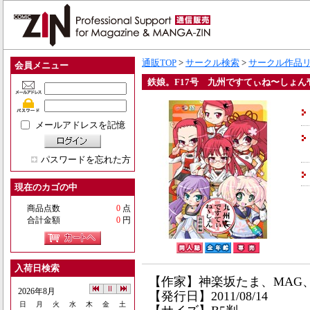
通販TOP
>
サークル検索
>
サークル作品
会員メニュー
鉄娘。F17号 九州ですてぃね〜しょん
メールアドレスを記憶
パスワードを忘れた方
現在のカゴの中
商品点数
0
点
合計金額
0
円
入荷日検索
【作家】神楽坂たま、MAG
2026年8月
【発行日】2011/08/14
日
月
火
水
木
金
土