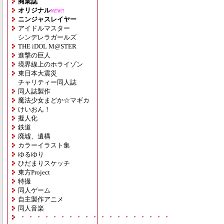
商業誌
オリジナル
NEW!!
ニンジャスレイヤー
アイドルマスター
シンデレラガールズ
THE iDOL M@STER
進撃の巨人
境界線上のホライゾン
東日本大震災
チャリティー同人誌
同人誌製作
魔法少女まどか☆マギカ
けいおん！
擬人化
鉄道
廃墟、遺構
カラーイラスト集
ゆるゆり
ひだまりスケッチ
東方Project
特撮
同人ゲーム
自主製作アニメ
同人音楽
・・・・・・・・・・・・・・・・・・・