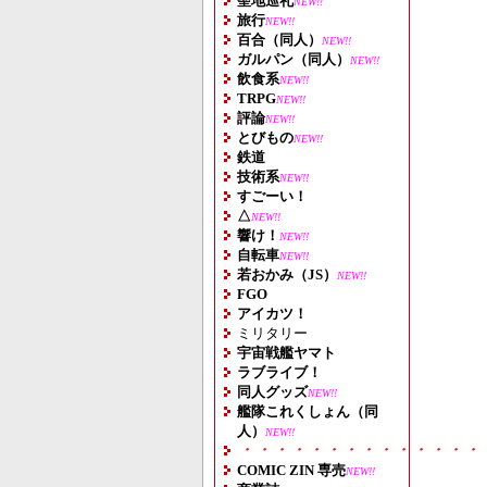
聖地巡礼
NEW!!
旅行
NEW!!
百合（同人）
NEW!!
ガルパン（同人）
NEW!!
飲食系
NEW!!
TRPG
NEW!!
評論
NEW!!
とびもの
NEW!!
鉄道
技術系
NEW!!
すごーい！
△
NEW!!
響け！
NEW!!
自転車
NEW!!
若おかみ（JS）
NEW!!
FGO
アイカツ！
ミリタリー
宇宙戦艦ヤマト
ラブライブ！
同人グッズ
NEW!!
艦隊これくしょん（同
人）
NEW!!
・・・・・・・・・・・・・・
COMIC ZIN 専売
NEW!!