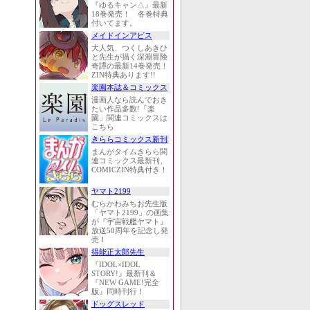
『ゆるキャン△』最新
18巻発売！ 各巻特典
付いてます。
メイドインアビス
大人気、つくしあきひ
と先生が描く深淵冒険
奇譚の最新14巻発売！
ZIN特典あります!!
楽園本誌＆コミックス
漫画人なら読んでおき
たい作品多数!「楽
園」関連コミックスは
こちら
きららコミックス新刊
まんがタイムきらら関
連コミックス最新刊、
COMICZIN特典付き！
ヤマト2199
むらかわみちお先生版
「ヤマト2199」の画集
が『宇宙戦艦ヤマト』
放送50周年を記念し発
売！
得能正太郎先生
『IDOL×IDOL
STORY!』最新刊＆
『NEW GAME!完全
版』同時刊行！
ドッグスレッド