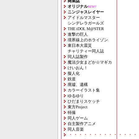
商業誌
オリジナル
NEW!!
ニンジャスレイヤー
アイドルマスター
シンデレラガールズ
THE iDOL M@STER
進撃の巨人
境界線上のホライゾン
東日本大震災
チャリティー同人誌
同人誌製作
魔法少女まどか☆マギカ
けいおん！
擬人化
鉄道
廃墟、遺構
カラーイラスト集
ゆるゆり
ひだまりスケッチ
東方Project
特撮
同人ゲーム
自主製作アニメ
同人音楽
・・・・・・・・・・・・・・