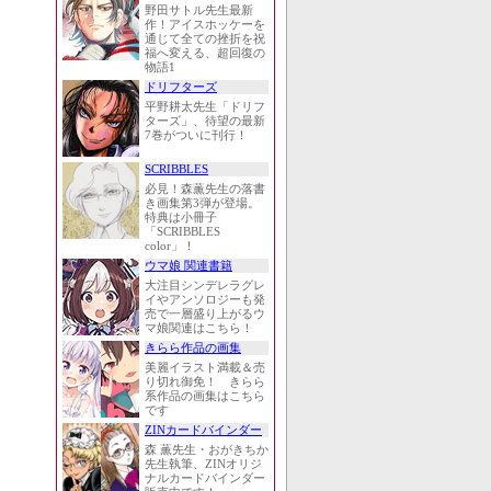
野田サトル先生最新
作！アイスホッケーを
通じて全ての挫折を祝
福へ変える、超回復の
物語1
ドリフターズ
平野耕太先生「ドリフ
ターズ」、待望の最新
7巻がついに刊行！
SCRIBBLES
必見！森薫先生の落書
き画集第3弾が登場。
特典は小冊子
「SCRIBBLES
color」！
ウマ娘 関連書籍
大注目シンデレラグレ
イやアンソロジーも発
売で一層盛り上がるウ
マ娘関連はこちら！
きらら作品の画集
美麗イラスト満載＆売
り切れ御免！ きらら
系作品の画集はこちら
です
ZINカードバインダー
森 薫先生・おがきちか
先生執筆、ZINオリジ
ナルカードバインダー