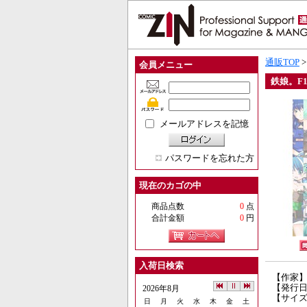
通販TOP
会員メニュー
鉄娘。F
メールアドレスを記憶
パスワードを忘れた方
現在のカゴの中
商品点数
0
点
合計金額
0
円
入荷日検索
【作家
【発行日】
2026年8月
【サイズ
日
月
火
水
木
金
土