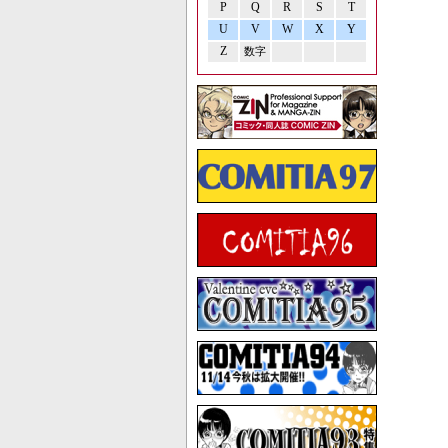
P
Q
R
S
T
U
V
W
X
Y
Z
数字