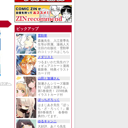
ピックアップ
雪割草
森薫先生、入江亜季先
生等が所属、漫画人大
注目の出版社・雪割草
のコミックスはこちら
メダリスト
つるまいかだ先生のフ
ィギュアスケート漫画
最新巻、特典イラスト
カード付
山田と加瀬さん
TOPへ
加瀬さんシリーズ最新
刊「山田と加瀬さん」
第5巻発売！ ZIN特典
イラストカード付
ぼっちざろっく
はまじあき先生『ぼっ
ち・ざ・ろっく！』最
新8巻発売！ 各巻特
典付いてます。
ゆるキャン△
大好評、あｆろ先生