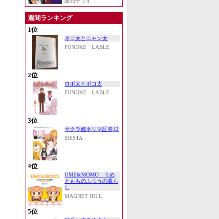
販売中です！
週間ランキング
1位
ネコ太とニャン太
FUNUKE LABLE
2位
ロボ太とポコ太
FUNUKE LABLE
3位
サクラ姫ネリマ証券12
SIESTA
4位
UME&MOMO うめ
ともものふつうの暮ら
し
MAGNET HILL
5位