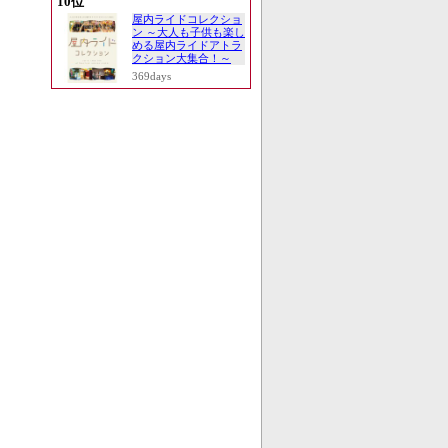
10位
屋内ライドコレクショ
ン ～大人も子供も楽し
める屋内ライドアトラ
クション大集合！～
369days