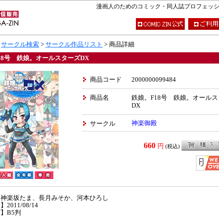
漫画人のためのコミック・同人誌プロフェッショナ
>
サークル検索
>
サークル作品リスト
> 商品詳細
18号 鉄娘。オールスターズDX
商品コード
2000000099484
商品名
鉄娘。F18号 鉄娘。オール
DX
神楽御殿
サークル
660
円
(税込)
】神楽坂たま、長月みそか、河本ひろし
2011/08/14
】B5判