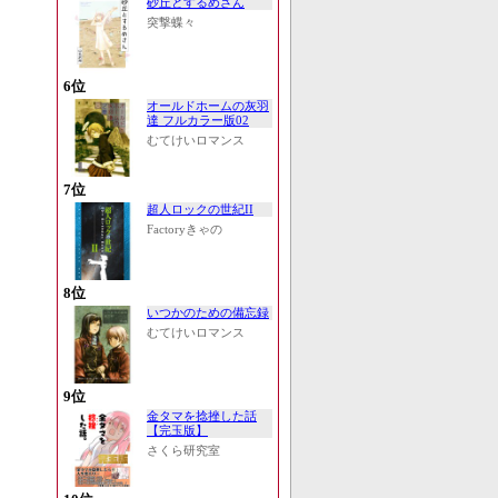
砂丘とするめさん
突撃蝶々
6位
オールドホームの灰羽
達 フルカラー版02
むてけいロマンス
7位
超人ロックの世紀II
Factoryきゃの
8位
いつかのための備忘録
むてけいロマンス
9位
金タマを捻挫した話
【完玉版】
さくら研究室