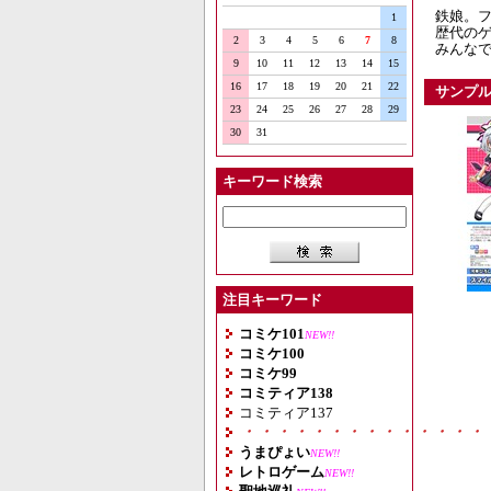
鉄娘。フ
1
歴代のゲ
2
3
4
5
6
7
8
みんなで
9
10
11
12
13
14
15
16
17
18
19
20
21
22
サンプ
23
24
25
26
27
28
29
30
31
キーワード検索
注目キーワード
コミケ101
NEW!!
コミケ100
コミケ99
コミティア138
コミティア137
・・・・・・・・・・・・・・
うまぴょい
NEW!!
レトロゲーム
NEW!!