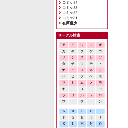
コミケ84
コミケ83
コミケ82
コミケ81
在庫僅少
サークル検索
ア
イ
ウ
エ
オ
カ
キ
ク
ケ
コ
サ
シ
ス
セ
ソ
タ
チ
ツ
テ
ト
ナ
ニ
ヌ
ネ
ノ
ハ
ヒ
フ
ヘ
ホ
マ
ミ
ム
メ
モ
ヤ
ユ
ヨ
ラ
リ
ル
レ
ロ
ワ
ヲ
ン
A
B
C
D
E
F
G
H
I
J
K
L
M
N
O