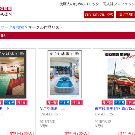
漫画人のためのコミック・同人誌プロフェッショナ
>
サークル検索
> サークル作品リスト
ERS
湯 下
なごや銭湯 上
東京銭湯 中野区 REVISE
RS
ENGELERS
ENGELERS
2
2018/12/31
2018/08/12
A5判
A5判
1,572 円 ( 税込 )
1,572 円 ( 税込 )
1,572 円 (