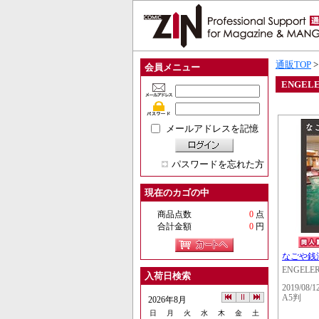
通販TOP
会員メニュー
ENGEL
メールアドレスを記憶
パスワードを忘れた方
現在のカゴの中
商品点数
0
点
合計金額
0
円
なごや銭
ENGELE
入荷日検索
2019/08/1
A5判
2026年8月
日
月
火
水
木
金
土