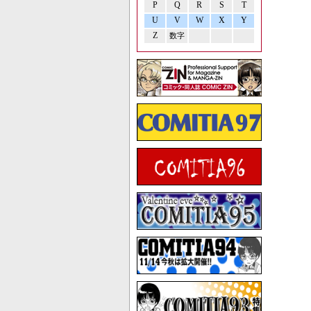
P
Q
R
S
T
U
V
W
X
Y
Z
数字