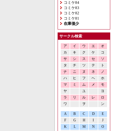
コミケ84
コミケ83
コミケ82
コミケ81
在庫僅少
サークル検索
ア
イ
ウ
エ
オ
カ
キ
ク
ケ
コ
サ
シ
ス
セ
ソ
タ
チ
ツ
テ
ト
ナ
ニ
ヌ
ネ
ノ
ハ
ヒ
フ
ヘ
ホ
マ
ミ
ム
メ
モ
ヤ
ユ
ヨ
ラ
リ
ル
レ
ロ
ワ
ヲ
ン
A
B
C
D
E
F
G
H
I
J
K
L
M
N
O