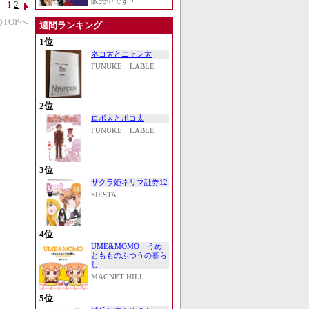
販売中です！
1
2
TOPへ
週間ランキング
1位
ネコ太とニャン太
FUNUKE LABLE
2位
ロボ太とポコ太
FUNUKE LABLE
3位
サクラ姫ネリマ証券12
SIESTA
4位
UME&MOMO うめ
ともものふつうの暮ら
し
MAGNET HILL
5位