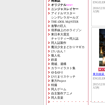
商業誌
ENGELE
オリジナル
NEW!!
2016/12/3
ニンジャスレイヤー
A5判
アイドルマスター
シンデレラガールズ
THE iDOL M@STER
進撃の巨人
境界線上のホライゾン
東日本大震災
チャリティー同人誌
同人誌製作
魔法少女まどか☆マギカ
けいおん！
擬人化
鉄道
廃墟、遺構
カラーイラスト集
ゆるゆり
東京銭湯
ひだまりスケッチ
ENGELE
東方Project
2015/12/3
特撮
A5判
同人ゲーム
自主製作アニメ
同人音楽
・・・・・・・・・・・・・・