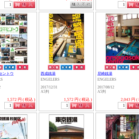
セントウ
西成銭湯
尼崎銭湯
RS
ENGELERS
ENGELERS
2
2017/12/31
2017/08/12
A5判
A5判
1,572 円 ( 税込 )
1,572 円 ( 税込 )
2,043 円 (
・・・・・