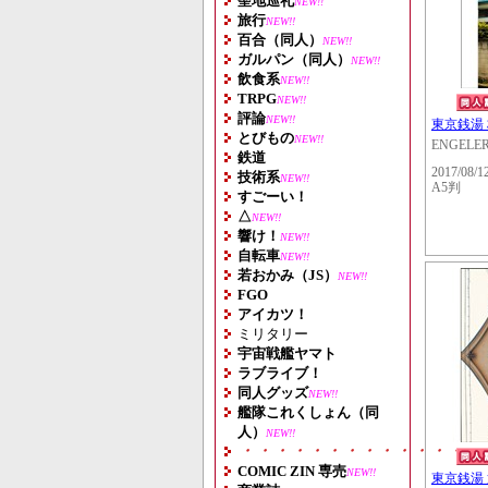
聖地巡礼
NEW!!
旅行
NEW!!
百合（同人）
NEW!!
ガルパン（同人）
NEW!!
飲食系
NEW!!
TRPG
NEW!!
評論
NEW!!
東京銭湯 
とびもの
NEW!!
ENGELE
鉄道
2017/08/1
技術系
NEW!!
A5判
すごーい！
△
NEW!!
響け！
NEW!!
自転車
NEW!!
若おかみ（JS）
NEW!!
FGO
アイカツ！
ミリタリー
宇宙戦艦ヤマト
ラブライブ！
同人グッズ
NEW!!
艦隊これくしょん（同
人）
NEW!!
・・・・・・・・・・・・・・
COMIC ZIN 専売
NEW!!
東京銭湯