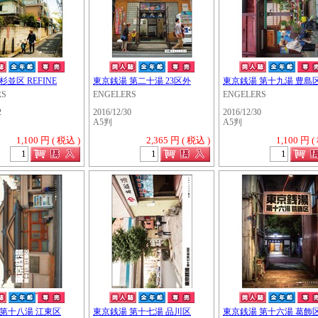
杉並区 REFINE
東京銭湯 第二十湯 23区外
東京銭湯 第十九湯 豊島
RS
ENGELERS
ENGELERS
2
2016/12/30
2016/12/30
A5判
A5判
1,100 円 ( 税込 )
2,365 円 ( 税込 )
1,100 円 (
・・・・・
 第十八湯 江東区
東京銭湯 第十七湯 品川区
東京銭湯 第十六湯 葛飾