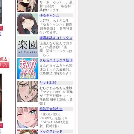
ち・ざ・ろっく！』最
新8巻発売！ 各巻特
典付いてます。
ゆるキャン△
大好評、あｆろ先生
『ゆるキャン△』最新
18巻発売！ 各巻特典
付いてます。
区
楽園本誌＆コミックス
漫画人なら読んでおき
たい作品多数!「楽
園」関連コミックスは
こちら
 税込 )
きららコミックス新刊
まんがタイムきらら関
連コミックス最新刊、
COMICZIN特典付き！
ヤマト2199
むらかわみちお先生版
「ヤマト2199」の画集
が『宇宙戦艦ヤマト』
放送50周年を記念し発
売！
得能正太郎先生
『IDOL×IDOL
STORY!』最新刊＆
『NEW GAME!完全
版』同時刊行！
区
ドッグスレッド