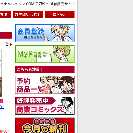
ルショップ COMIC ZIN の 通信販売サイト
1
2
こちらも注目！
D+
 税込 )