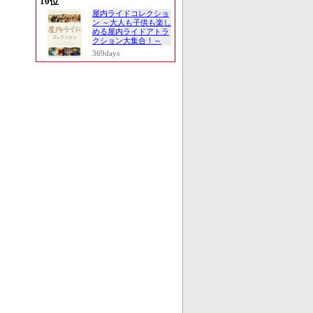
10位
屋内ライドコレクショ
ン ～大人も子供も楽し
める屋内ライドアトラ
クション大集合！～
369days