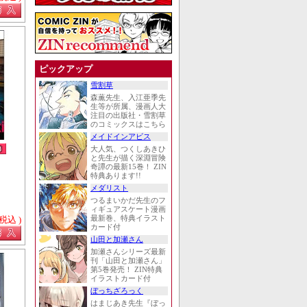
ピックアップ
雪割草
森薫先生、入江亜季先
生等が所属、漫画人大
注目の出版社・雪割草
のコミックスはこちら
メイドインアビス
大人気、つくしあきひ
と先生が描く深淵冒険
奇譚の最新15巻！ ZIN
特典あります!!
メダリスト
つるまいかだ先生のフ
ィギュアスケート漫画
 税込 )
最新巻、特典イラスト
カード付
山田と加瀬さん
加瀬さんシリーズ最新
刊「山田と加瀬さん」
第5巻発売！ ZIN特典
イラストカード付
ぼっちざろっく
はまじあき先生『ぼっ