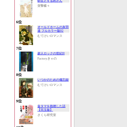
砂丘とするめさん
突撃蝶々
6位
オールドホームの灰羽
達 フルカラー版02
むてけいロマンス
7位
超人ロックの世紀II
Factoryきゃの
8位
いつかのための備忘録
むてけいロマンス
9位
金タマを捻挫した話
【完玉版】
さくら研究室