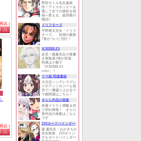
野田サトル先生最新
作！アイスホッケーを
通じて全ての挫折を祝
福へ変える、超回復の
物語1
 税込 )
ドリフターズ
平野耕太先生「ドリフ
ターズ」、待望の最新
7巻がついに刊行！
SCRIBBLES
必見！森薫先生の落書
き画集第3弾が登場。
特典は小冊子
「SCRIBBLES
color」！
ウマ娘 関連書籍
大注目シンデレラグレ
イやアンソロジーも発
売で一層盛り上がるウ
マ娘関連はこちら！
..
きらら作品の画集
美麗イラスト満載＆売
り切れ御免！ きらら
系作品の画集はこちら
です
ZINカードバインダー
 税込 )
森 薫先生・おがきちか
先生執筆、ZINオリジ
ナルカードバインダー