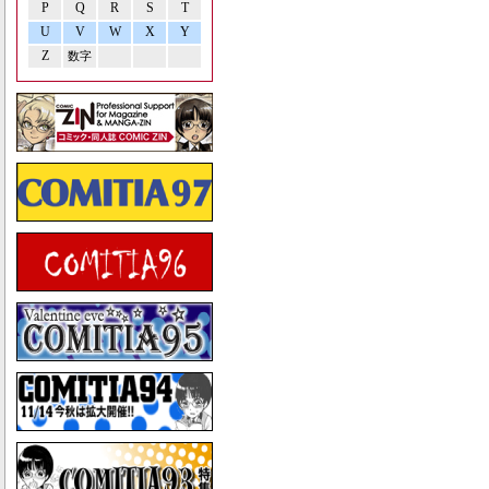
P
Q
R
S
T
U
V
W
X
Y
Z
数字