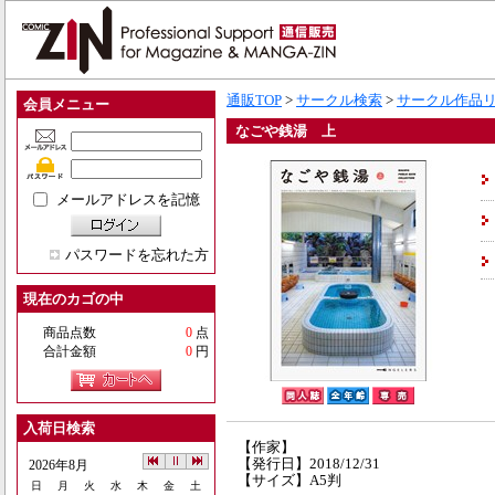
通販TOP
>
サークル検索
>
サークル作品
会員メニュー
なごや銭湯 上
メールアドレスを記憶
パスワードを忘れた方
現在のカゴの中
商品点数
0
点
合計金額
0
円
入荷日検索
【作家】
【発行日】2018/12/31
2026年8月
【サイズ】A5判
日
月
火
水
木
金
土