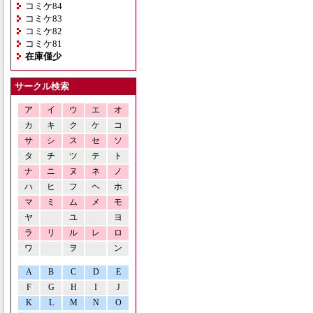
コミケ84
コミケ83
コミケ82
コミケ81
在庫僅少
サークル検索
ア
イ
ウ
エ
オ
カ
キ
ク
ケ
コ
サ
シ
ス
セ
ソ
タ
チ
ツ
テ
ト
ナ
ニ
ヌ
ネ
ノ
ハ
ヒ
フ
ヘ
ホ
マ
ミ
ム
メ
モ
ヤ
ユ
ヨ
ラ
リ
ル
レ
ロ
ワ
ヲ
ン
A
B
C
D
E
F
G
H
I
J
K
L
M
N
O