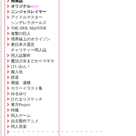
商業誌
オリジナル
NEW!!
ニンジャスレイヤー
アイドルマスター
シンデレラガールズ
THE iDOL M@STER
進撃の巨人
境界線上のホライゾン
東日本大震災
チャリティー同人誌
同人誌製作
魔法少女まどか☆マギカ
けいおん！
擬人化
鉄道
廃墟、遺構
カラーイラスト集
ゆるゆり
ひだまりスケッチ
東方Project
特撮
同人ゲーム
自主製作アニメ
同人音楽
・・・・・・・・・・・・・・・・・・・