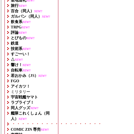
聖地巡礼
NEW!!
旅行
NEW!!
百合（同人）
NEW!!
ガルパン（同人）
NEW!!
飲食系
NEW!!
TRPG
NEW!!
評論
NEW!!
とびもの
NEW!!
鉄道
技術系
NEW!!
すごーい！
△
NEW!!
響け！
NEW!!
自転車
NEW!!
若おかみ（JS）
NEW!!
FGO
アイカツ！
ミリタリー
宇宙戦艦ヤマト
ラブライブ！
同人グッズ
NEW!!
艦隊これくしょん（同
人）
NEW!!
・・・・・・・・・・・・・・・・・・・
COMIC ZIN 専売
NEW!!