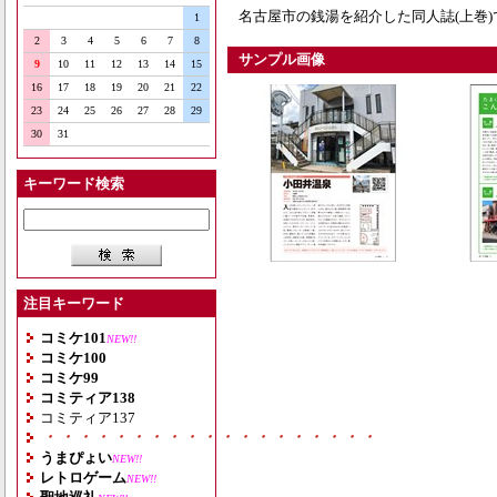
名古屋市の銭湯を紹介した同人誌(上巻)
1
2
3
4
5
6
7
8
サンプル画像
9
10
11
12
13
14
15
16
17
18
19
20
21
22
23
24
25
26
27
28
29
30
31
キーワード検索
注目キーワード
コミケ101
NEW!!
コミケ100
コミケ99
コミティア138
コミティア137
・・・・・・・・・・・・・・・・・・・
うまぴょい
NEW!!
レトロゲーム
NEW!!