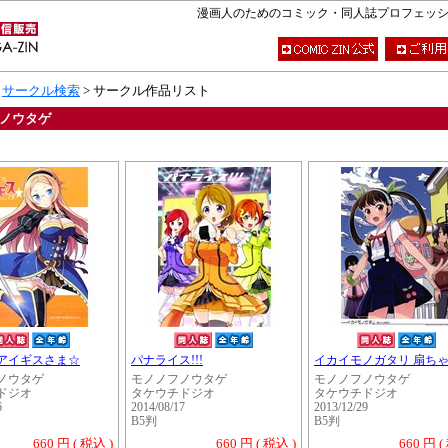
漫画人のためのコミック・同人誌プロフェッショナ
>
サークル検索
> サークル作品リスト
ノウタゲ
アイギスさま☆
パナライス!!!
イカイモノガタリ 扇ちゃ.
ノウタゲ
モノノフノウタゲ
モノノフノウタゲ
ドジオ
タケウチドジオ
タケウチドジオ
6
2014/08/17
2013/12/29
B5判
B5判
660 円 ( 税込 )
660 円 ( 税込 )
660 円 (