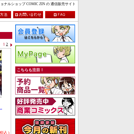
ルショップ COMIC ZIN の 通信販売サイト
1
2
こちらも注目！
.
 税込 )