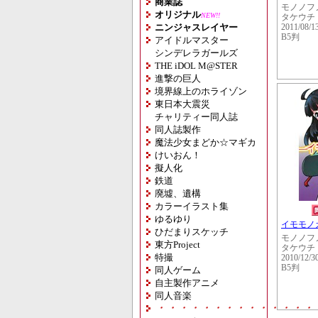
商業誌
モノノフ
オリジナル
NEW!!
タケウチ
ニンジャスレイヤー
2011/08/1
B5判
アイドルマスター
シンデレラガールズ
THE iDOL M@STER
進撃の巨人
境界線上のホライゾン
東日本大震災
チャリティー同人誌
同人誌製作
魔法少女まどか☆マギカ
けいおん！
擬人化
鉄道
廃墟、遺構
カラーイラスト集
ゆるゆり
イモモノ
ひだまりスケッチ
モノノフ
東方Project
タケウチ
特撮
2010/12/3
B5判
同人ゲーム
自主製作アニメ
同人音楽
・・・・・・・・・・・・・・