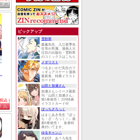
ピックアップ
雪割草
森薫先生、入江亜季先
生等が所属、漫画人大
注目の出版社・雪割草
のコミックスはこちら
メダリスト
つるまいかだ先生のフ
ィギュアスケート漫画
.
最新巻、特典イラスト
カード付
山田と加瀬さん
加瀬さんシリーズ最新
刊「山田と加瀬さん」
 税込 )
第5巻発売！ ZIN特典
イラストカード付
ぼっちざろっく
はまじあき先生『ぼっ
ち・ざ・ろっく！』最
新8巻発売！ 各巻特
典付いてます。
ゆるキャン△
大好評、あｆろ先生