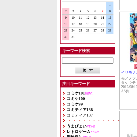
1
2
3
4
5
6
7
8
9
10
11
12
13
14
15
16
17
18
19
20
21
22
23
24
25
26
27
28
29
30
31
キーワード検索
イリモノ
モノノフ
タケウチ
注目キーワード
2012/08/1
A5判
コミケ101
NEW!!
コミケ100
コミケ99
コミティア138
コミティア137
・・・・・・・・・・・・・・
うまぴょい
NEW!!
レトロゲーム
NEW!!