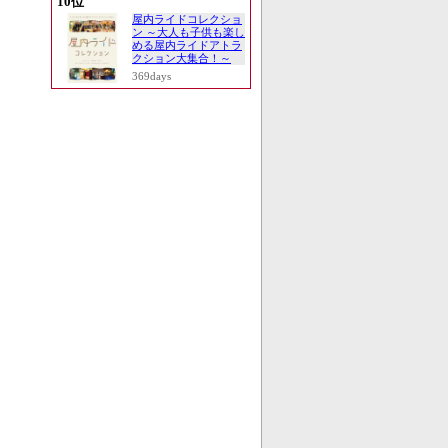
10位
屋内ライドコレクショ
ン ～大人も子供も楽し
める屋内ライドアトラ
クション大集合！～
369days