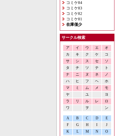
コミケ84
コミケ83
コミケ82
コミケ81
在庫僅少
サークル検索
ア
イ
ウ
エ
オ
カ
キ
ク
ケ
コ
サ
シ
ス
セ
ソ
タ
チ
ツ
テ
ト
ナ
ニ
ヌ
ネ
ノ
ハ
ヒ
フ
ヘ
ホ
マ
ミ
ム
メ
モ
ヤ
ユ
ヨ
ラ
リ
ル
レ
ロ
ワ
ヲ
ン
A
B
C
D
E
F
G
H
I
J
K
L
M
N
O