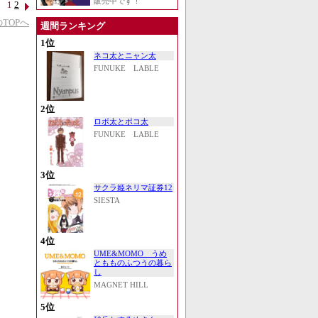
販売中です！
1
2
TOPへ
週間ランキング
1位
ネコ太とニャン太
FUNUKE LABLE
2位
ロボ太とポコ太
FUNUKE LABLE
3位
サクラ姫ネリマ証券12
SIESTA
4位
UME&MOMO うめ
ともものふつうの暮ら
し
MAGNET HILL
5位