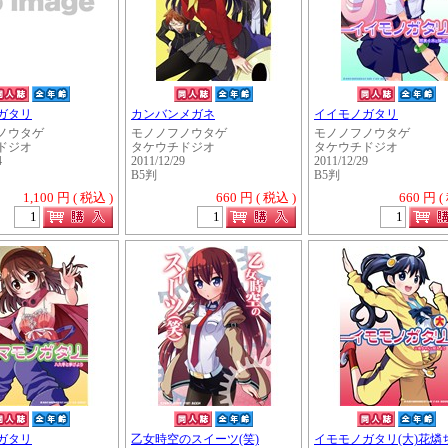
ガタリ
カンバンメガネ
イイモノガタリ
ノウタゲ
モノノフノウタゲ
モノノフノウタゲ
ドジオ
タケウチドジオ
タケウチドジオ
4
2011/12/29
2011/12/29
B5判
B5判
1,100 円 ( 税込 )
660 円 ( 税込 )
660 円 (
・・・・・
ガタリ
乙女時空のスイーツ(笑)
イモモノガタリ(大)花燐ち