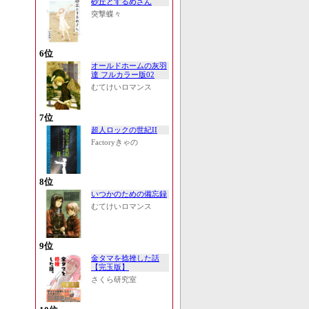
砂丘とするめさん
突撃蝶々
6位
オールドホームの灰羽
達 フルカラー版02
むてけいロマンス
7位
超人ロックの世紀II
Factoryきゃの
8位
いつかのための備忘録
むてけいロマンス
9位
金タマを捻挫した話
【完玉版】
さくら研究室