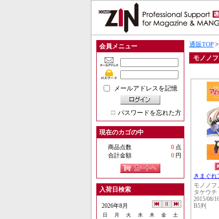
通販TOP
会員メニュー
モノノフ
メールアドレスを記憶
パスワードを忘れた方
現在のカゴの中
商品点数
0
点
合計金額
0
円
きまぐれ
モノノフ
入荷日検索
タケウチ
2015/08/1
2026年8月
B5判
日
月
火
水
木
金
土