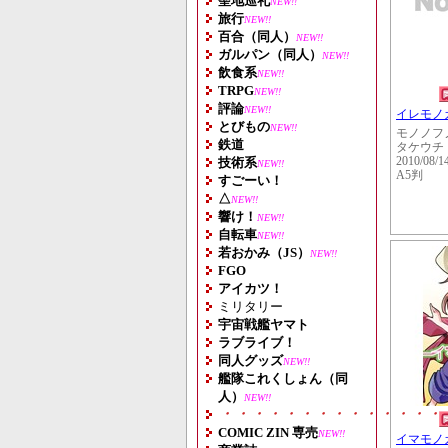
聖地巡礼
NEW!!
旅行
NEW!!
百合（同人）
NEW!!
ガルパン（同人）
NEW!!
飲食系
NEW!!
TRPG
NEW!!
評論
NEW!!
イレモノ
とびもの
NEW!!
モノノフ
鉄道
タケウチ
技術系
2010/08/1
NEW!!
A5判
すごーい！
△
NEW!!
響け！
NEW!!
自転車
NEW!!
若おかみ（JS）
NEW!!
FGO
アイカツ！
ミリタリー
宇宙戦艦ヤマト
ラブライブ！
同人グッズ
NEW!!
艦隊これくしょん（同
人）
NEW!!
・・・・・・・・・・・・・・
COMIC ZIN 専売
NEW!!
イマモノ