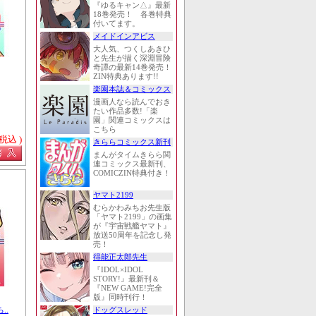
『ゆるキャン△』最新
18巻発売！ 各巻特典
付いてます。
メイドインアビス
大人気、つくしあきひ
と先生が描く深淵冒険
奇譚の最新14巻発売！
ZIN特典あります!!
楽園本誌＆コミックス
漫画人なら読んでおき
たい作品多数!「楽
園」関連コミックスは
こちら
 税込 )
きららコミックス新刊
まんがタイムきらら関
連コミックス最新刊、
COMICZIN特典付き！
ヤマト2199
むらかわみちお先生版
「ヤマト2199」の画集
が『宇宙戦艦ヤマト』
放送50周年を記念し発
売！
得能正太郎先生
『IDOL×IDOL
STORY!』最新刊＆
『NEW GAME!完全
版』同時刊行！
..
ドッグスレッド