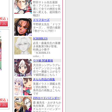
野田サトル先生最新
作！アイスホッケーを
通じて全ての挫折を祝
福へ変える、超回復の
物語1
 税込 )
ドリフターズ
平野耕太先生「ドリフ
ターズ」、待望の最新
7巻がついに刊行！
SCRIBBLES
必見！森薫先生の落書
き画集第3弾が登場。
特典は小冊子
「SCRIBBLES
color」！
ウマ娘 関連書籍
大注目シンデレラグレ
イやアンソロジーも発
売で一層盛り上がるウ
マ娘関連はこちら！
きらら作品の画集
美麗イラスト満載＆売
り切れ御免！ きらら
系作品の画集はこちら
です
ZINカードバインダー
 税込 )
森 薫先生・おがきちか
先生執筆、ZINオリジ
ナルカードバインダー