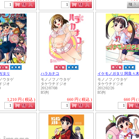
ガタリ
ハラカナコ
イケモノガタリ 阿良々木.
ノウタゲ
モノノフノウタゲ
モノノフノウタゲ
ドジオ
タケウチドジオ
タケウチドジオ
0
2012/07/08
2012/02/26
B5判
B5判
1,210 円 ( 税込 )
660 円 ( 税込 )
660 円 (
・・・・・