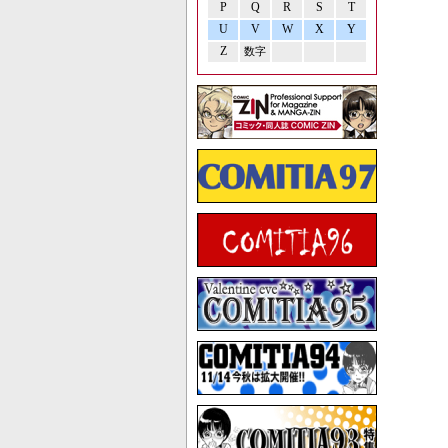
P
Q
R
S
T
U
V
W
X
Y
Z
数字