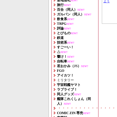
聖地巡礼
NEW!!
よう
旅行
NEW!!
百合（同人）
NEW!!
ガルパン（同人）
NEW!!
飲食系
NEW!!
TRPG
NEW!!
評論
NEW!!
とびもの
NEW!!
鉄道
技術系
NEW!!
すごーい！
△
NEW!!
響け！
NEW!!
自転車
NEW!!
若おかみ（JS）
NEW!!
FGO
アイカツ！
ミリタリー
宇宙戦艦ヤマト
ラブライブ！
同人グッズ
NEW!!
艦隊これくしょん（同
人）
NEW!!
・・・・・・・・・・・・・・
COMIC ZIN 専売
NEW!!