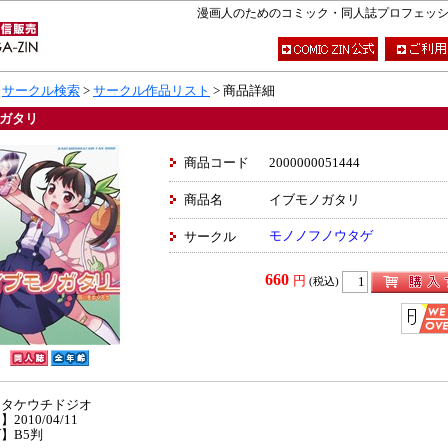
漫画人のためのコミック・同人誌プロフェッショナ
>
サークル検索
>
サークル作品リスト
> 商品詳細
ガタリ
商品コード
2000000051444
商品名
イブモノガタリ
モノノフノウタゲ
サークル
660
円
(税込)
】タケウチドジオ
2010/04/11
】B5判