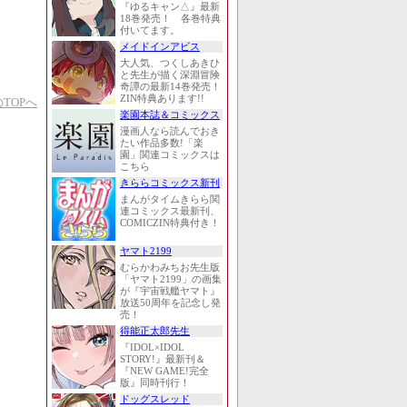
『ゆるキャン△』最新
18巻発売！ 各巻特典
付いてます。
メイドインアビス
大人気、つくしあきひ
と先生が描く深淵冒険
奇譚の最新14巻発売！
ZIN特典あります!!
TOPへ
楽園本誌＆コミックス
漫画人なら読んでおき
たい作品多数!「楽
園」関連コミックスは
こちら
きららコミックス新刊
まんがタイムきらら関
連コミックス最新刊、
COMICZIN特典付き！
ヤマト2199
むらかわみちお先生版
「ヤマト2199」の画集
が『宇宙戦艦ヤマト』
放送50周年を記念し発
売！
得能正太郎先生
『IDOL×IDOL
STORY!』最新刊＆
『NEW GAME!完全
版』同時刊行！
ドッグスレッド