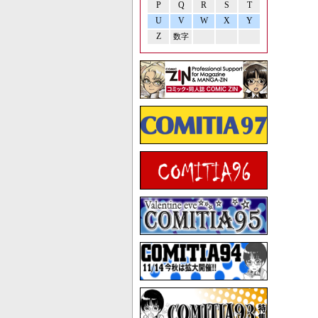
P
Q
R
S
T
U
V
W
X
Y
Z
数字