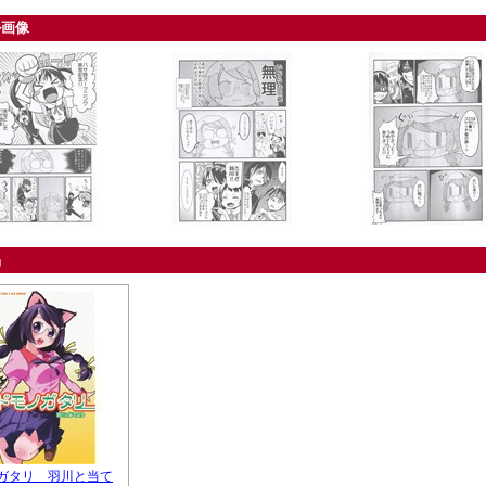
ル画像
品
・・・・・
ガタリ 羽川と当て