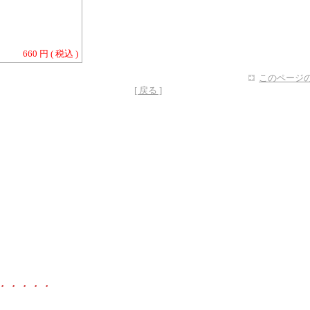
660 円 ( 税込 )
このページの
[ 戻る ]
・・・・・