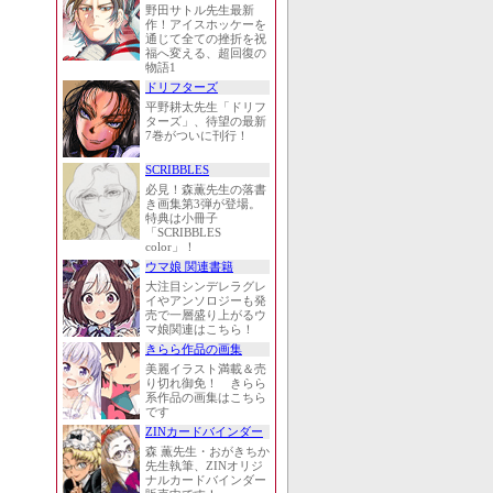
野田サトル先生最新
作！アイスホッケーを
通じて全ての挫折を祝
福へ変える、超回復の
物語1
ドリフターズ
平野耕太先生「ドリフ
ターズ」、待望の最新
7巻がついに刊行！
SCRIBBLES
必見！森薫先生の落書
き画集第3弾が登場。
特典は小冊子
「SCRIBBLES
color」！
ウマ娘 関連書籍
大注目シンデレラグレ
イやアンソロジーも発
売で一層盛り上がるウ
マ娘関連はこちら！
きらら作品の画集
美麗イラスト満載＆売
り切れ御免！ きらら
系作品の画集はこちら
です
ZINカードバインダー
森 薫先生・おがきちか
先生執筆、ZINオリジ
ナルカードバインダー