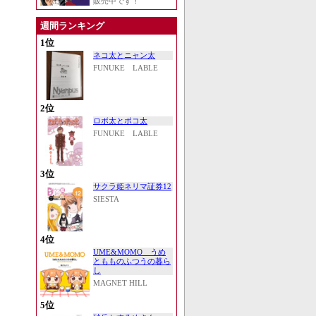
販売中です！
週間ランキング
1位
ネコ太とニャン太
FUNUKE LABLE
2位
ロボ太とポコ太
FUNUKE LABLE
3位
サクラ姫ネリマ証券12
SIESTA
4位
UME&MOMO うめ
ともものふつうの暮ら
し
MAGNET HILL
5位