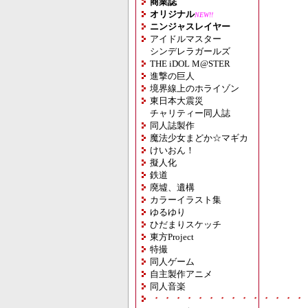
商業誌
オリジナル
NEW!!
ニンジャスレイヤー
アイドルマスター
シンデレラガールズ
THE iDOL M@STER
進撃の巨人
境界線上のホライゾン
東日本大震災
チャリティー同人誌
同人誌製作
魔法少女まどか☆マギカ
けいおん！
擬人化
鉄道
廃墟、遺構
カラーイラスト集
ゆるゆり
ひだまりスケッチ
東方Project
特撮
同人ゲーム
自主製作アニメ
同人音楽
・・・・・・・・・・・・・・