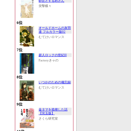
砂丘とするめさん
突撃蝶々
6位
オールドホームの灰羽
達 フルカラー版02
むてけいロマンス
7位
超人ロックの世紀II
Factoryきゃの
8位
いつかのための備忘録
むてけいロマンス
9位
金タマを捻挫した話
【完玉版】
さくら研究室