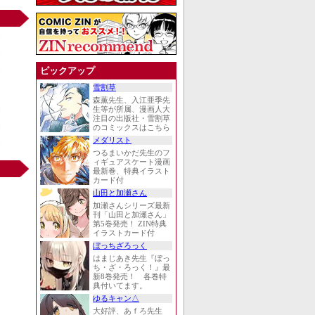
ピックアップ
雪割草
森薫先生、入江亜季先
生等が所属、漫画人大
注目の出版社・雪割草
のコミックスはこちら
メダリスト
つるまいかだ先生のフ
ィギュアスケート漫画
最新巻、特典イラスト
カード付
山田と加瀬さん
加瀬さんシリーズ最新
刊「山田と加瀬さん」
第5巻発売！ ZIN特典
イラストカード付
ぼっちざろっく
はまじあき先生『ぼっ
ち・ざ・ろっく！』最
新8巻発売！ 各巻特
典付いてます。
ゆるキャン△
大好評、あｆろ先生