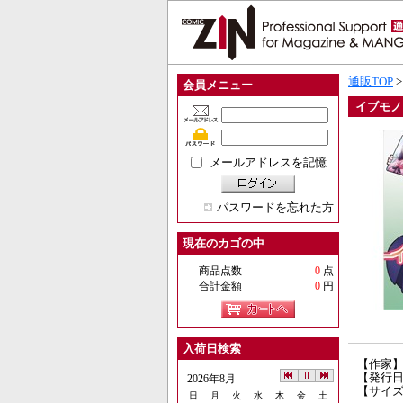
通販TOP
会員メニュー
イブモノ
メールアドレスを記憶
パスワードを忘れた方
現在のカゴの中
商品点数
0
点
合計金額
0
円
入荷日検索
【作家
【発行日】
2026年8月
【サイズ
日
月
火
水
木
金
土