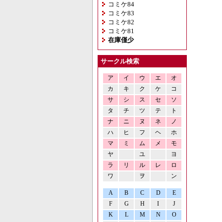
コミケ84
コミケ83
コミケ82
コミケ81
在庫僅少
サークル検索
ア
イ
ウ
エ
オ
カ
キ
ク
ケ
コ
サ
シ
ス
セ
ソ
タ
チ
ツ
テ
ト
ナ
ニ
ヌ
ネ
ノ
ハ
ヒ
フ
ヘ
ホ
マ
ミ
ム
メ
モ
ヤ
ユ
ヨ
ラ
リ
ル
レ
ロ
ワ
ヲ
ン
A
B
C
D
E
F
G
H
I
J
K
L
M
N
O