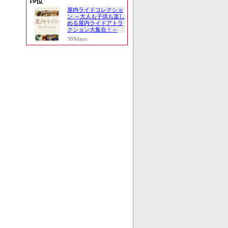
10位
屋内ライドコレクショ
ン ～大人も子供も楽し
める屋内ライドアトラ
クション大集合！～
369days