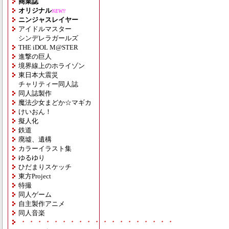
商業誌
オリジナル
NEW!!
ニンジャスレイヤー
アイドルマスター
シンデレラガールズ
THE iDOL M@STER
進撃の巨人
境界線上のホライゾン
東日本大震災
チャリティー同人誌
同人誌製作
魔法少女まどか☆マギカ
けいおん！
擬人化
鉄道
廃墟、遺構
カラーイラスト集
ゆるゆり
ひだまりスケッチ
東方Project
特撮
同人ゲーム
自主製作アニメ
同人音楽
・・・・・・・・・・・・・・・・・・・