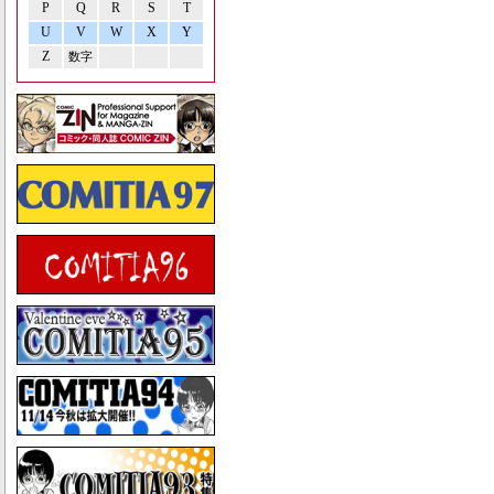
P
Q
R
S
T
U
V
W
X
Y
Z
数字