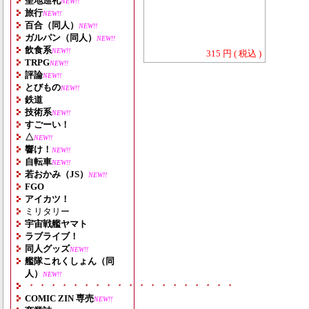
聖地巡礼
NEW!!
旅行
NEW!!
百合（同人）
NEW!!
ガルパン（同人）
NEW!!
飲食系
NEW!!
315 円 ( 税込 )
TRPG
NEW!!
評論
NEW!!
とびもの
NEW!!
鉄道
技術系
NEW!!
すごーい！
△
NEW!!
響け！
NEW!!
自転車
NEW!!
若おかみ（JS）
NEW!!
FGO
アイカツ！
ミリタリー
宇宙戦艦ヤマト
ラブライブ！
同人グッズ
NEW!!
艦隊これくしょん（同
人）
NEW!!
・・・・・・・・・・・・・・・・・・・
COMIC ZIN 専売
NEW!!