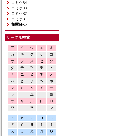
コミケ84
コミケ83
コミケ82
コミケ81
在庫僅少
サークル検索
ア
イ
ウ
エ
オ
カ
キ
ク
ケ
コ
サ
シ
ス
セ
ソ
タ
チ
ツ
テ
ト
ナ
ニ
ヌ
ネ
ノ
ハ
ヒ
フ
ヘ
ホ
マ
ミ
ム
メ
モ
ヤ
ユ
ヨ
ラ
リ
ル
レ
ロ
ワ
ヲ
ン
A
B
C
D
E
F
G
H
I
J
K
L
M
N
O