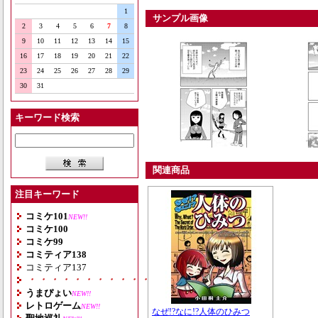
1
サンプル画像
2
3
4
5
6
7
8
9
10
11
12
13
14
15
16
17
18
19
20
21
22
23
24
25
26
27
28
29
30
31
キーワード検索
関連商品
注目キーワード
コミケ101
NEW!!
コミケ100
コミケ99
コミティア138
コミティア137
・・・・・・・・・・・・・・・・・・・
うまぴょい
NEW!!
レトロゲーム
NEW!!
なぜ!?なに!?人体のひみつ