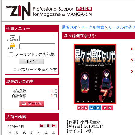
通販TOP
>
サークル検索
>
サークル作品
会員メニュー
星々は健在なりや
メールアドレスを記憶
パスワードを忘れた方
現在のカゴの中
商品点数
0
点
合計金額
0
円
入荷日検索
【作家】小田桐圭介
【発行日】2010/11/14
2026年8月
【サイズ】B5判
日
月
火
水
木
金
土