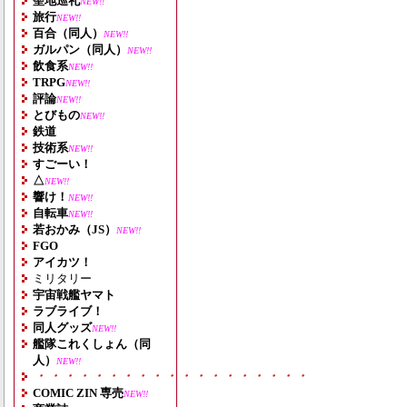
聖地巡礼
NEW!!
旅行
NEW!!
百合（同人）
NEW!!
ガルパン（同人）
NEW!!
飲食系
NEW!!
TRPG
NEW!!
評論
NEW!!
とびもの
NEW!!
鉄道
技術系
NEW!!
すごーい！
△
NEW!!
響け！
NEW!!
自転車
NEW!!
若おかみ（JS）
NEW!!
FGO
アイカツ！
ミリタリー
宇宙戦艦ヤマト
ラブライブ！
同人グッズ
NEW!!
艦隊これくしょん（同
人）
NEW!!
・・・・・・・・・・・・・・・・・・・
COMIC ZIN 専売
NEW!!