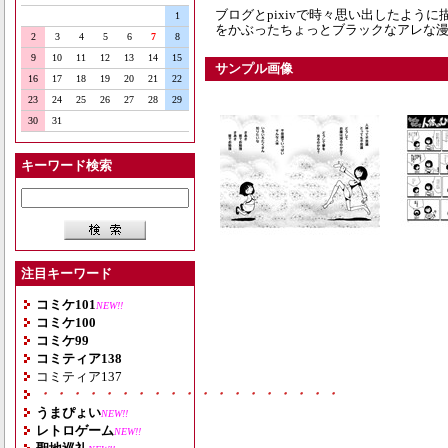
ブログとpixivで時々思い出したよう
1
をかぶったちょっとブラックなアレな
2
3
4
5
6
7
8
9
10
11
12
13
14
15
サンプル画像
16
17
18
19
20
21
22
23
24
25
26
27
28
29
30
31
キーワード検索
注目キーワード
コミケ101
NEW!!
コミケ100
コミケ99
コミティア138
コミティア137
・・・・・・・・・・・・・・・・・・・
うまぴょい
NEW!!
レトロゲーム
NEW!!