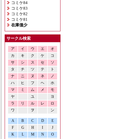
コミケ84
コミケ83
コミケ82
コミケ81
在庫僅少
サークル検索
ア
イ
ウ
エ
オ
カ
キ
ク
ケ
コ
サ
シ
ス
セ
ソ
タ
チ
ツ
テ
ト
ナ
ニ
ヌ
ネ
ノ
ハ
ヒ
フ
ヘ
ホ
マ
ミ
ム
メ
モ
ヤ
ユ
ヨ
ラ
リ
ル
レ
ロ
ワ
ヲ
ン
A
B
C
D
E
F
G
H
I
J
K
L
M
N
O