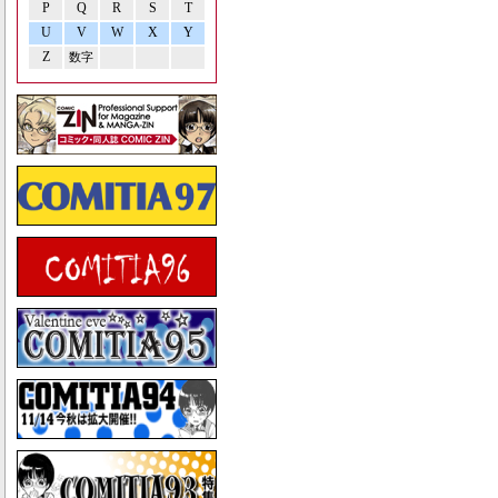
P
Q
R
S
T
U
V
W
X
Y
Z
数字