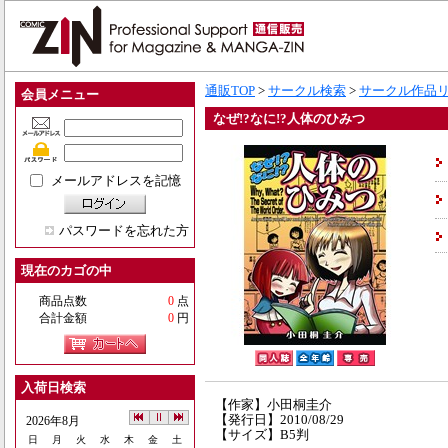
通販TOP
>
サークル検索
>
サークル作品
会員メニュー
なぜ!?なに!?人体のひみつ
メールアドレスを記憶
パスワードを忘れた方
現在のカゴの中
商品点数
0
点
合計金額
0
円
入荷日検索
【作家】小田桐圭介
【発行日】2010/08/29
2026年8月
【サイズ】B5判
日
月
火
水
木
金
土