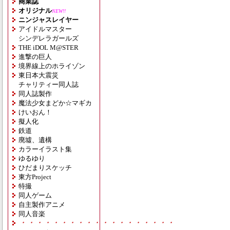
商業誌
オリジナル
NEW!!
ニンジャスレイヤー
アイドルマスター
シンデレラガールズ
THE iDOL M@STER
進撃の巨人
境界線上のホライゾン
東日本大震災
チャリティー同人誌
同人誌製作
魔法少女まどか☆マギカ
けいおん！
擬人化
鉄道
廃墟、遺構
カラーイラスト集
ゆるゆり
ひだまりスケッチ
東方Project
特撮
同人ゲーム
自主製作アニメ
同人音楽
・・・・・・・・・・・・・・・・・・・