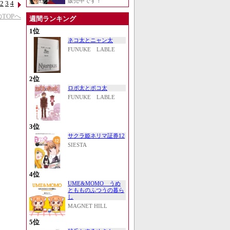
販売中です！
2
3
4
TOPへ
週間ランキング
1位
ネコ太とニャン太
FUNUKE LABLE
2位
ロボ太とポコ太
FUNUKE LABLE
3位
サクラ姫ネリマ証券12
SIESTA
4位
UME&MOMO うめ
ともものふつうの暮ら
し
MAGNET HILL
5位