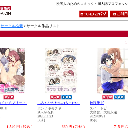
漫画人のためのコミック・同人誌プロフェッショナ
>
サークル検索
> サークル作品リスト
1
強くなるプリティ..
いろんなかたちのもったい..
放課後 10
ORTH
ホンノキモチヤ
スイートピー
2C=がろあ
大島智、大島永遠
1
2020/11/23
2020/09/21
B6判
B5判
1,540 円 ( 税込 )
660 円 ( 税込 )
715 円 (