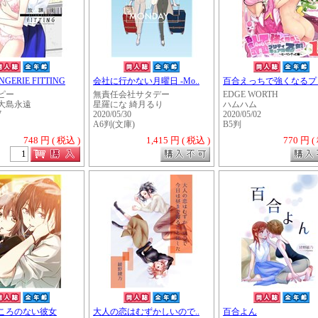
GERIE FITTING
会社に行かない月曜日 -Mo..
百合えっちで強くなるプリ
ピー
無責任会社サタデー
EDGE WORTH
大島永遠
星羅にな 綺月るり
ハムハム
7
2020/05/30
2020/05/02
A6判(文庫)
B5判
748 円 ( 税込 )
1,415 円 ( 税込 )
770 円 (
・・・・・
ころのない彼女
大人の恋はむずかしいので..
百合よん