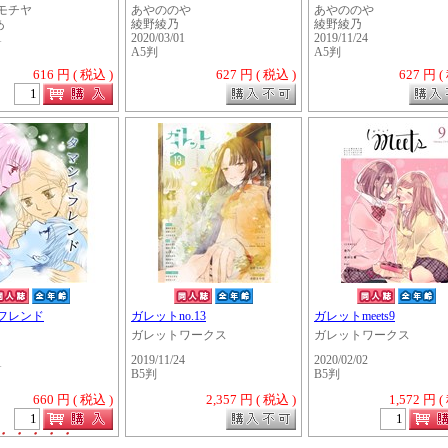
モチヤ
あやののや
あやののや
あ
綾野綾乃
綾野綾乃
1
2020/03/01
2019/11/24
A5判
A5判
616 円 ( 税込 )
627 円 ( 税込 )
627 円 (
フレンド
ガレットno.13
ガレットmeets9
ガレットワークス
ガレットワークス
2019/11/24
2020/02/02
1
B5判
B5判
660 円 ( 税込 )
2,357 円 ( 税込 )
1,572 円 (
・・・・・