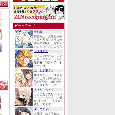
ピックアップ
雪割草
森薫先生、入江亜季先
生等が所属、漫画人大
注目の出版社・雪割草
のコミックスはこちら
メダリスト
つるまいかだ先生のフ
ィギュアスケート漫画
最新巻、特典イラスト
カード付
山田と加瀬さん
加瀬さんシリーズ最新
刊「山田と加瀬さん」
 税込 )
第5巻発売！ ZIN特典
イラストカード付
ぼっちざろっく
はまじあき先生『ぼっ
ち・ざ・ろっく！』最
新8巻発売！ 各巻特
典付いてます。
ゆるキャン△
大好評、あｆろ先生