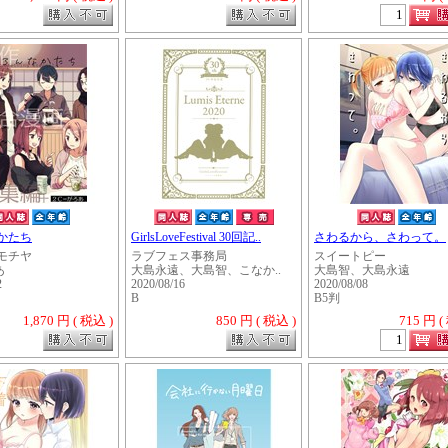
かたち
GirlsLoveFestival 30回記..
さわるから、さわって。
モチヤ
ラブフェス事務局
スイートピー
あ
大島永遠、大島智、こなか..
大島智、大島永遠
2
2020/08/16
2020/08/08
B
B5判
1,870 円 ( 税込 )
850 円 ( 税込 )
715 円 (
・・・・・