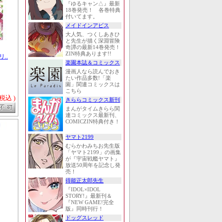
『ゆるキャン△』最新
18巻発売！ 各巻特典
付いてます。
メイドインアビス
大人気、つくしあきひ
と先生が描く深淵冒険
奇譚の最新14巻発売！
ZIN特典あります!!
..
楽園本誌＆コミックス
漫画人なら読んでおき
たい作品多数!「楽
園」関連コミックスは
こちら
 税込 )
きららコミックス新刊
まんがタイムきらら関
連コミックス最新刊、
COMICZIN特典付き！
ヤマト2199
むらかわみちお先生版
「ヤマト2199」の画集
が『宇宙戦艦ヤマト』
放送50周年を記念し発
売！
得能正太郎先生
『IDOL×IDOL
STORY!』最新刊＆
『NEW GAME!完全
版』同時刊行！
ドッグスレッド