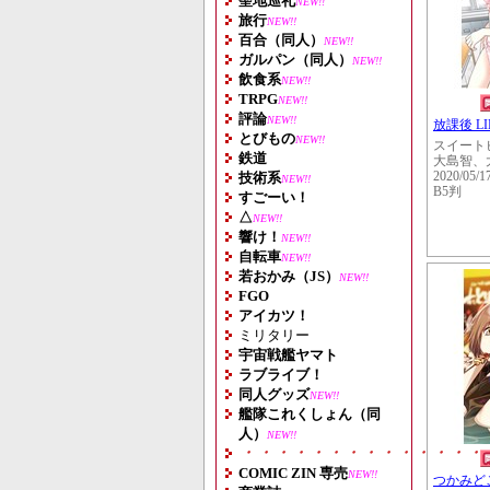
聖地巡礼
NEW!!
旅行
NEW!!
百合（同人）
NEW!!
ガルパン（同人）
NEW!!
飲食系
NEW!!
TRPG
NEW!!
評論
NEW!!
放課後 LIN
とびもの
NEW!!
スイート
鉄道
大島智、
技術系
2020/05/1
NEW!!
B5判
すごーい！
△
NEW!!
響け！
NEW!!
自転車
NEW!!
若おかみ（JS）
NEW!!
FGO
アイカツ！
ミリタリー
宇宙戦艦ヤマト
ラブライブ！
同人グッズ
NEW!!
艦隊これくしょん（同
人）
NEW!!
・・・・・・・・・・・・・・
COMIC ZIN 専売
NEW!!
つかみど