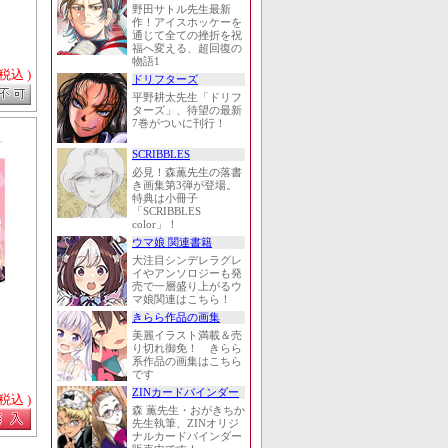
野田サトル先生最新
作！アイスホッケーを
通じて全ての挫折を祝
福へ変える、超回復の
物語1
 税込 )
ドリフターズ
平野耕太先生「ドリフ
ターズ」、待望の最新
7巻がついに刊行！
SCRIBBLES
必見！森薫先生の落書
き画集第3弾が登場。
特典は小冊子
「SCRIBBLES
color」！
ウマ娘 関連書籍
大注目シンデレラグレ
イやアンソロジーも発
売で一層盛り上がるウ
マ娘関連はこちら！
きらら作品の画集
美麗イラスト満載＆売
り切れ御免！ きらら
系作品の画集はこちら
です
ZINカードバインダー
 税込 )
森 薫先生・おがきちか
先生執筆、ZINオリジ
ナルカードバインダー