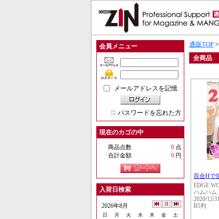
通販TOP
会員メニュー
全商品
メールアドレスを記憶
パスワードを忘れた方
現在のカゴの中
商品点数
0
点
合計金額
0
円
百合Hで
EDGE W
入荷日検索
ハムハム
2020/12/3
2026年8月
B5判
日
月
火
水
木
金
土