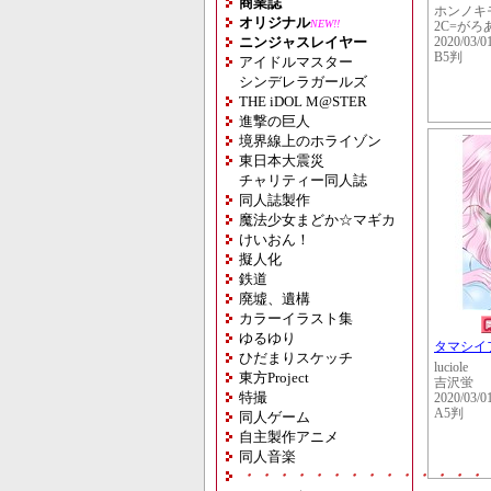
商業誌
ホンノキ
オリジナル
NEW!!
2C=がろ
ニンジャスレイヤー
2020/03/0
B5判
アイドルマスター
シンデレラガールズ
THE iDOL M@STER
進撃の巨人
境界線上のホライゾン
東日本大震災
チャリティー同人誌
同人誌製作
魔法少女まどか☆マギカ
けいおん！
擬人化
鉄道
廃墟、遺構
カラーイラスト集
ゆるゆり
タマシイ
ひだまりスケッチ
luciole
東方Project
吉沢蛍
特撮
2020/03/0
A5判
同人ゲーム
自主製作アニメ
同人音楽
・・・・・・・・・・・・・・