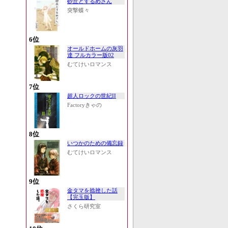
砂丘とするめさん
突撃蝶々
6位
オールドホームの灰羽
達 フルカラー版02
むてけいロマンス
7位
超人ロックの世紀II
Factoryきゃの
8位
いつかのための備忘録
むてけいロマンス
9位
金タマを捻挫した話
【完玉版】
さくら研究室