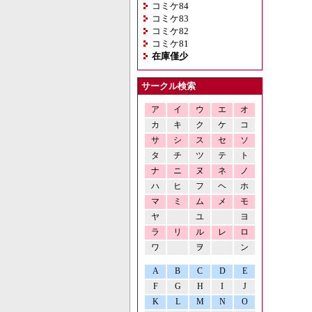
コミケ84
コミケ83
コミケ82
コミケ81
在庫僅少
サークル検索
ア
イ
ウ
エ
オ
カ
キ
ク
ケ
コ
サ
シ
ス
セ
ソ
タ
チ
ツ
テ
ト
ナ
ニ
ヌ
ネ
ノ
ハ
ヒ
フ
ヘ
ホ
マ
ミ
ム
メ
モ
ヤ
ユ
ヨ
ラ
リ
ル
レ
ロ
ワ
ヲ
ン
A
B
C
D
E
F
G
H
I
J
K
L
M
N
O