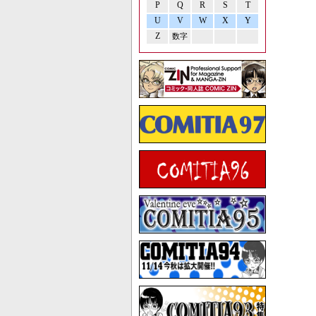
P
Q
R
S
T
U
V
W
X
Y
Z
数字