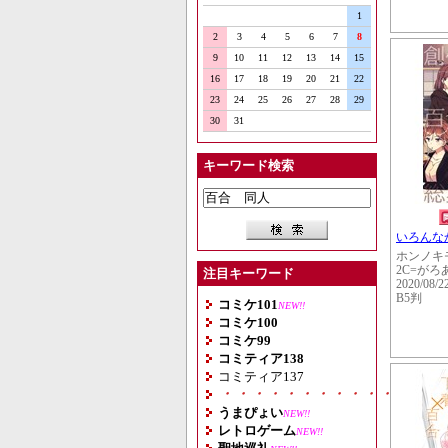
1
2
3
4
5
6
7
8
9
10
11
12
13
14
15
16
17
18
19
20
21
22
23
24
25
26
27
28
29
30
31
キーワード検索
いろんな
ホンノキ
2C=がろ
注目キーワード
2020/08/2
B5判
コミケ101
NEW!!
コミケ100
コミケ99
コミティア138
コミティア137
・・・・・・・・・・・・・・
うまぴょい
NEW!!
レトロゲーム
NEW!!