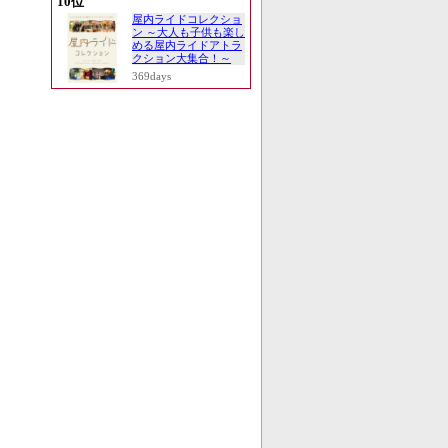
10位
屋内ライドコレクショ
ン ～大人も子供も楽し
める屋内ライドアトラ
クション大集合！～
369days