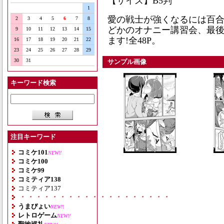
【サイズ】B5判
1
愛の戦士が強くなるには百合
2
3
4
5
6
7
8
どかのオナニー講習会、最
9
10
11
12
13
14
15
ます!全48P。
16
17
18
19
20
21
22
23
24
25
26
27
28
29
30
31
サンプル画像
キーワード検索
注目キーワード
コミケ101
NEW!!
コミケ100
コミケ99
コミティア138
コミティア137
・・・・・・・・・・・・・・・・・・・
うまぴょい
NEW!!
レトロゲーム
NEW!!