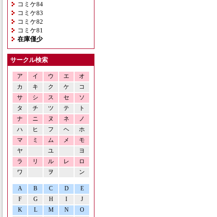
コミケ84
コミケ83
コミケ82
コミケ81
在庫僅少
サークル検索
ア
イ
ウ
エ
オ
カ
キ
ク
ケ
コ
サ
シ
ス
セ
ソ
タ
チ
ツ
テ
ト
ナ
ニ
ヌ
ネ
ノ
ハ
ヒ
フ
ヘ
ホ
マ
ミ
ム
メ
モ
ヤ
ユ
ヨ
ラ
リ
ル
レ
ロ
ワ
ヲ
ン
A
B
C
D
E
F
G
H
I
J
K
L
M
N
O