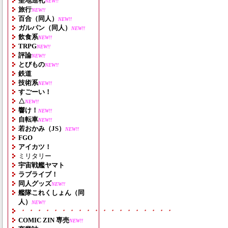
聖地巡礼
NEW!!
旅行
NEW!!
百合（同人）
NEW!!
ガルパン（同人）
NEW!!
飲食系
NEW!!
TRPG
NEW!!
評論
NEW!!
とびもの
NEW!!
鉄道
技術系
NEW!!
すごーい！
△
NEW!!
響け！
NEW!!
自転車
NEW!!
若おかみ（JS）
NEW!!
FGO
アイカツ！
ミリタリー
宇宙戦艦ヤマト
ラブライブ！
同人グッズ
NEW!!
艦隊これくしょん（同
人）
NEW!!
・・・・・・・・・・・・・・・・・・・
COMIC ZIN 専売
NEW!!