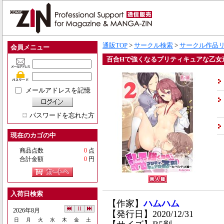
通販TOP
>
サークル検索
>
サークル作品
会員メニュー
百合Hで強くなるプリティキュアな乙女
メールアドレスを記憶
パスワードを忘れた方
現在のカゴの中
商品点数
0
点
合計金額
0
円
入荷日検索
【作家】
ハムハム
2026年8月
【発行日】2020/12/31
日
月
火
水
木
金
土