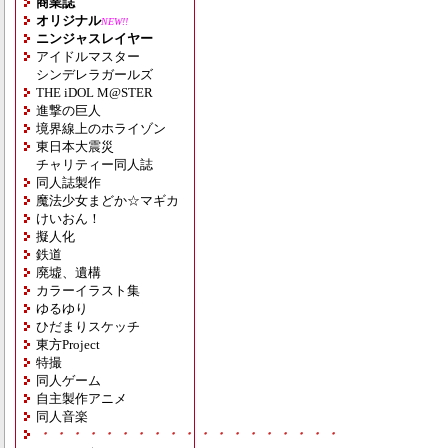
商業誌
オリジナル
NEW!!
ニンジャスレイヤー
アイドルマスター
シンデレラガールズ
THE iDOL M@STER
進撃の巨人
境界線上のホライゾン
東日本大震災
チャリティー同人誌
同人誌製作
魔法少女まどか☆マギカ
けいおん！
擬人化
鉄道
廃墟、遺構
カラーイラスト集
ゆるゆり
ひだまりスケッチ
東方Project
特撮
同人ゲーム
自主製作アニメ
同人音楽
・・・・・・・・・・・・・・・・・・・