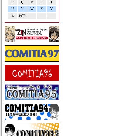
P
Q
R
S
T
U
V
W
X
Y
Z
数字