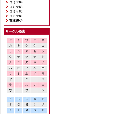
コミケ84
コミケ83
コミケ82
コミケ81
在庫僅少
サークル検索
ア
イ
ウ
エ
オ
カ
キ
ク
ケ
コ
サ
シ
ス
セ
ソ
タ
チ
ツ
テ
ト
ナ
ニ
ヌ
ネ
ノ
ハ
ヒ
フ
ヘ
ホ
マ
ミ
ム
メ
モ
ヤ
ユ
ヨ
ラ
リ
ル
レ
ロ
ワ
ヲ
ン
A
B
C
D
E
F
G
H
I
J
K
L
M
N
O