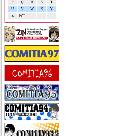
P
Q
R
S
T
U
V
W
X
Y
Z
数字