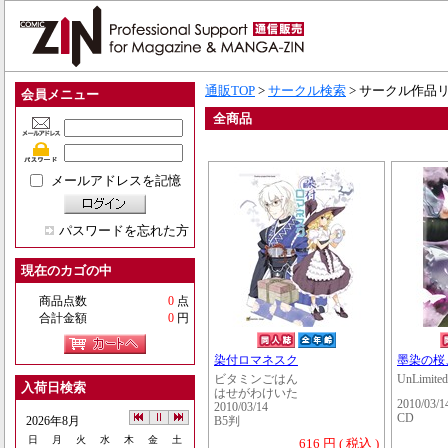
通販TOP
>
サークル検索
> サークル作品
会員メニュー
全商品
メールアドレスを記憶
パスワードを忘れた方
現在のカゴの中
商品点数
0
点
合計金額
0
円
染付ロマネスク
墨染の桜
ビタミンごはん
UnLimited
入荷日検索
はせがわけいた
2010/03/1
2010/03/14
CD
2026年8月
B5判
日
月
火
水
木
金
土
616 円 ( 税込 )