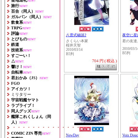
聖地巡礼
NEW!!
旅行
NEW!!
百合（同人）
NEW!!
ガルパン（同人）
NEW!!
飲食系
NEW!!
TRPG
NEW!!
評論
NEW!!
八雲式秘談2
夜空に星
とびもの
NEW!!
さくらい本家
君の友達
鉄道
桜井天智
2010/03/1
技術系
2010/03/14
NEW!!
B5判
B5判
すごーい！
704 円 ( 税込 )
△
NEW!!
響け！
NEW!!
自転車
NEW!!
若おかみ（JS）
NEW!!
FGO
アイカツ！
ミリタリー
宇宙戦艦ヤマト
ラブライブ！
同人グッズ
NEW!!
艦隊これくしょん（同
人）
NEW!!
・・・・・・・・・・・・・・・・・・・
COMIC ZIN 専売
NEW!!
NewDay
Voix Douc