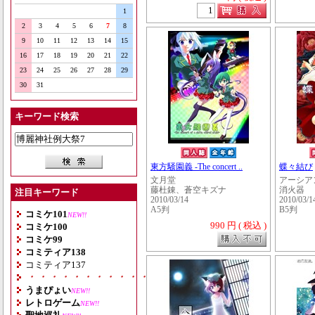
1
2
3
4
5
6
7
8
9
10
11
12
13
14
15
16
17
18
19
20
21
22
23
24
25
26
27
28
29
30
31
キーワード検索
東方騒園義 -The concert ..
蝶々結び
文月堂
アーシア
藤杜錬、蒼空キズナ
消火器
注目キーワード
2010/03/14
2010/03/1
A5判
B5判
コミケ101
NEW!!
990 円 ( 税込 )
コミケ100
コミケ99
コミティア138
コミティア137
・・・・・・・・・・・・・・・・・・・
うまぴょい
NEW!!
レトロゲーム
NEW!!