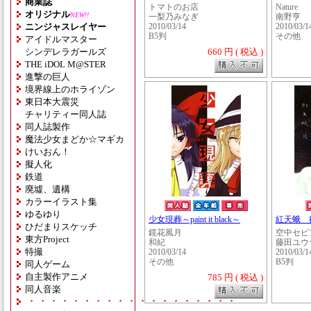
商業誌
トマトのお店
Nature
オリジナル
NEW!!
一梨乃みなぎ
南野亨
ニンジャスレイヤー
2010/03/14
2010/03/1
B5判
その他
アイドルマスター
シンデレラガールズ
660 円 ( 税込 )
THE iDOL M@STER
進撃の巨人
境界線上のホライゾン
東日本大震災
チャリティー同人誌
同人誌製作
魔法少女まどか☆マギカ
けいおん！
擬人化
鉄道
廃墟、遺構
カラーイラスト集
ゆるゆり
少女現葬～paint it black～
紅天蛾 
ひだまりスケッチ
鏡花風月
空中セピ
東方Project
和紀
藤田ユウ
特撮
2010/03/14
2010/03/1
その他
B5判
同人ゲーム
自主製作アニメ
785 円 ( 税込 )
同人音楽
・・・・・・・・・・・・・・・・・・・