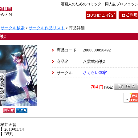
漫画人のためのコミック・同人誌プロフェッショナ
>
サークル検索
>
サークル作品リスト
> 商品詳細
談2
商品コード
2000000050492
商品名
八雲式秘談2
さくらい本家
サークル
704
円
(税込)
】桜井天智
2010/03/14
】B5判