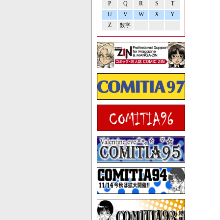
P
Q
R
S
T
U
V
W
X
Y
Z
数字