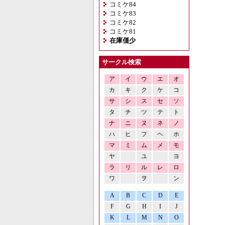
コミケ84
コミケ83
コミケ82
コミケ81
在庫僅少
サークル検索
ア
イ
ウ
エ
オ
カ
キ
ク
ケ
コ
サ
シ
ス
セ
ソ
タ
チ
ツ
テ
ト
ナ
ニ
ヌ
ネ
ノ
ハ
ヒ
フ
ヘ
ホ
マ
ミ
ム
メ
モ
ヤ
ユ
ヨ
ラ
リ
ル
レ
ロ
ワ
ヲ
ン
A
B
C
D
E
F
G
H
I
J
K
L
M
N
O