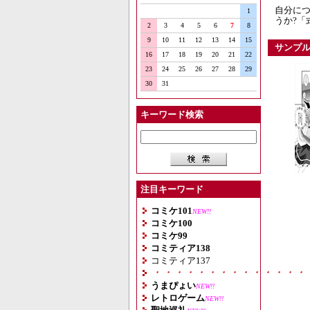
自分に
1
うか?「
2
3
4
5
6
7
8
9
10
11
12
13
14
15
サンプ
16
17
18
19
20
21
22
23
24
25
26
27
28
29
30
31
キーワード検索
注目キーワード
コミケ101
NEW!!
コミケ100
コミケ99
コミティア138
コミティア137
・・・・・・・・・・・・・・
うまぴょい
NEW!!
レトロゲーム
NEW!!