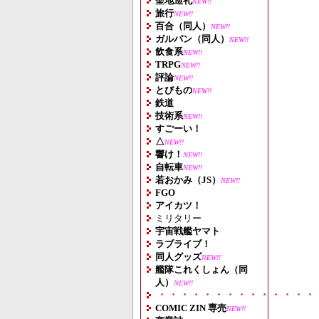
聖地巡礼
NEW!!
旅行
NEW!!
百合（同人）
NEW!!
ガルパン（同人）
NEW!!
飲食系
NEW!!
TRPG
NEW!!
評論
NEW!!
とびもの
NEW!!
鉄道
技術系
NEW!!
すごーい！
△
NEW!!
響け！
NEW!!
自転車
NEW!!
若おかみ（JS）
NEW!!
FGO
アイカツ！
ミリタリー
宇宙戦艦ヤマト
ラブライブ！
同人グッズ
NEW!!
艦隊これくしょん（同
人）
NEW!!
・・・・・・・・・・・・・・
COMIC ZIN 専売
NEW!!