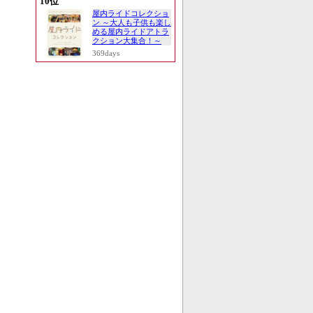
10位
屋内ライドコレクショ
ン ～大人も子供も楽し
める屋内ライドアトラ
クション大集合！～
369days