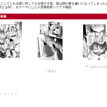
つくしてくれる橙に対して心を閉ざす藍。藍は橙の事を嫌いになってしまった
式とは何?」をテーマにした八雲家藍橙シリアス物語。
ル画像
このページの
[ 戻る ]
・・・・・