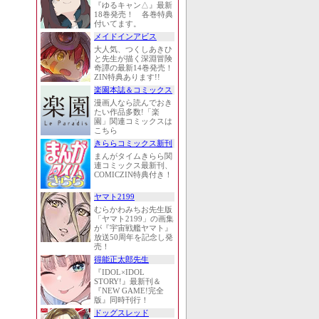
『ゆるキャン△』最新
18巻発売！ 各巻特典
付いてます。
メイドインアビス
大人気、つくしあきひ
と先生が描く深淵冒険
奇譚の最新14巻発売！
ZIN特典あります!!
楽園本誌＆コミックス
漫画人なら読んでおき
たい作品多数!「楽
園」関連コミックスは
こちら
きららコミックス新刊
まんがタイムきらら関
連コミックス最新刊、
COMICZIN特典付き！
ヤマト2199
むらかわみちお先生版
「ヤマト2199」の画集
が『宇宙戦艦ヤマト』
放送50周年を記念し発
売！
得能正太郎先生
『IDOL×IDOL
STORY!』最新刊＆
『NEW GAME!完全
版』同時刊行！
ドッグスレッド