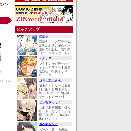
のだろ
ピックアップ
雪割草
森薫先生、入江亜季先
生等が所属、漫画人大
注目の出版社・雪割草
のコミックスはこちら
メダリスト
つるまいかだ先生のフ
ィギュアスケート漫画
最新巻、特典イラスト
カード付
山田と加瀬さん
TOPへ
加瀬さんシリーズ最新
刊「山田と加瀬さん」
第5巻発売！ ZIN特典
イラストカード付
ぼっちざろっく
はまじあき先生『ぼっ
ち・ざ・ろっく！』最
新8巻発売！ 各巻特
典付いてます。
ゆるキャン△
大好評、あｆろ先生