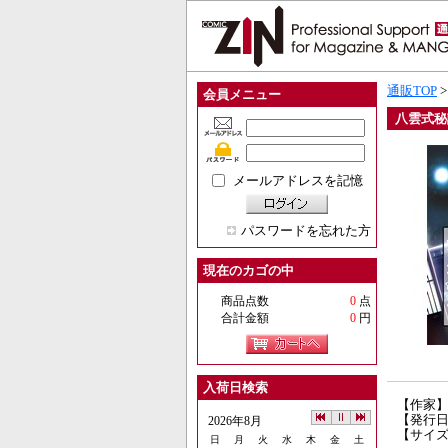
通販TOP
会員メニュー
八雲式秘
メールアドレスを記憶
パスワードを忘れた方
現在のカゴの中
商品点数
0
点
合計金額
0
円
入荷日検索
【作家
【発行日】
2026年8月
【サイズ
日
月
火
水
木
金
土