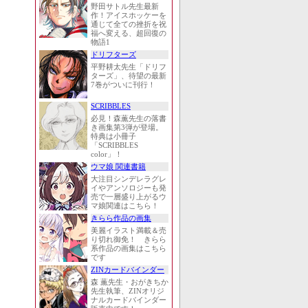
野田サトル先生最新
作！アイスホッケーを
通じて全ての挫折を祝
福へ変える、超回復の
物語1
ドリフターズ
平野耕太先生「ドリフ
ターズ」、待望の最新
7巻がついに刊行！
SCRIBBLES
必見！森薫先生の落書
き画集第3弾が登場。
特典は小冊子
「SCRIBBLES
color」！
ウマ娘 関連書籍
大注目シンデレラグレ
イやアンソロジーも発
売で一層盛り上がるウ
マ娘関連はこちら！
きらら作品の画集
美麗イラスト満載＆売
り切れ御免！ きらら
系作品の画集はこちら
です
ZINカードバインダー
森 薫先生・おがきちか
先生執筆、ZINオリジ
ナルカードバインダー