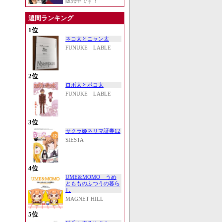
販売中です！
週間ランキング
1位
ネコ太とニャン太
FUNUKE LABLE
2位
ロボ太とポコ太
FUNUKE LABLE
3位
サクラ姫ネリマ証券12
SIESTA
4位
UME&MOMO うめ
ともものふつうの暮ら
し
MAGNET HILL
5位