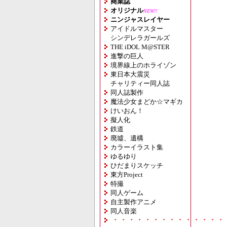
商業誌
オリジナル
NEW!!
ニンジャスレイヤー
アイドルマスター
シンデレラガールズ
THE iDOL M@STER
進撃の巨人
境界線上のホライゾン
東日本大震災
チャリティー同人誌
同人誌製作
魔法少女まどか☆マギカ
けいおん！
擬人化
鉄道
廃墟、遺構
カラーイラスト集
ゆるゆり
ひだまりスケッチ
東方Project
特撮
同人ゲーム
自主製作アニメ
同人音楽
・・・・・・・・・・・・・・