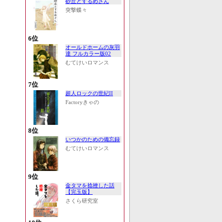
砂丘とするめさん
突撃蝶々
6位
オールドホームの灰羽
達 フルカラー版02
むてけいロマンス
7位
超人ロックの世紀II
Factoryきゃの
8位
いつかのための備忘録
むてけいロマンス
9位
金タマを捻挫した話
【完玉版】
さくら研究室