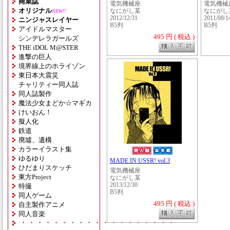
商業誌
電気機械座
電気機械
オリジナル
なにがし某
なにがし
NEW!!
2012/12/31
2011/08/1
ニンジャスレイヤー
B5判
B5判
アイドルマスター
495 円 ( 税込 )
シンデレラガールズ
THE iDOL M@STER
進撃の巨人
境界線上のホライゾン
東日本大震災
チャリティー同人誌
同人誌製作
魔法少女まどか☆マギカ
けいおん！
擬人化
鉄道
廃墟、遺構
カラーイラスト集
ゆるゆり
MADE IN USSR! vol.3
ひだまりスケッチ
電気機械座
東方Project
なにがし某
2013/12/30
特撮
B5判
同人ゲーム
495 円 ( 税込 )
自主製作アニメ
同人音楽
・・・・・・・・・・・・・・・・・・・