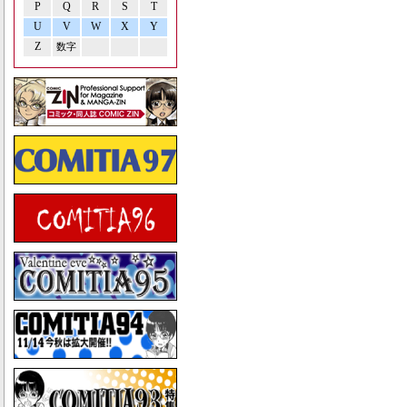
P
Q
R
S
T
U
V
W
X
Y
Z
数字