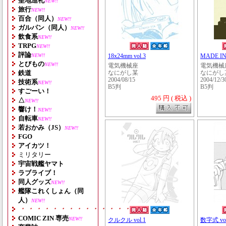
聖地巡礼
NEW!!
旅行
NEW!!
百合（同人）
NEW!!
ガルパン（同人）
NEW!!
飲食系
NEW!!
TRPG
NEW!!
評論
NEW!!
18x24mm vol.3
MADE IN 
とびもの
NEW!!
電気機械座
電気機械
鉄道
なにがし某
なにがし
2004/08/15
2004/12/3
技術系
NEW!!
B5判
B5判
すごーい！
495 円 ( 税込 )
△
NEW!!
響け！
NEW!!
自転車
NEW!!
若おかみ（JS）
NEW!!
FGO
アイカツ！
ミリタリー
宇宙戦艦ヤマト
ラブライブ！
同人グッズ
NEW!!
艦隊これくしょん（同
人）
NEW!!
・・・・・・・・・・・・・・・・・・・
COMIC ZIN 専売
NEW!!
クルクル vol.1
数字式 vol