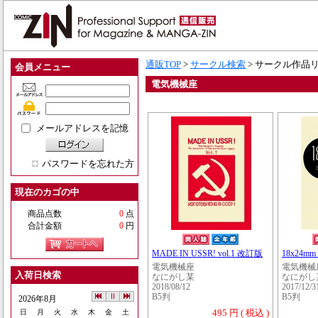
通販TOP
>
サークル検索
> サークル作品
会員メニュー
電気機械座
メールアドレスを記憶
パスワードを忘れた方
現在のカゴの中
商品点数
0
点
合計金額
0
円
MADE IN USSR! vol.1 改訂版
18x24mm
電気機械座
電気機械
入荷日検索
なにがし某
なにがし
2018/08/12
2017/12/3
B5判
B5判
2026年8月
495 円 ( 税込 )
日
月
火
水
木
金
土