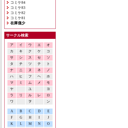
コミケ84
コミケ83
コミケ82
コミケ81
在庫僅少
サークル検索
ア
イ
ウ
エ
オ
カ
キ
ク
ケ
コ
サ
シ
ス
セ
ソ
タ
チ
ツ
テ
ト
ナ
ニ
ヌ
ネ
ノ
ハ
ヒ
フ
ヘ
ホ
マ
ミ
ム
メ
モ
ヤ
ユ
ヨ
ラ
リ
ル
レ
ロ
ワ
ヲ
ン
A
B
C
D
E
F
G
H
I
J
K
L
M
N
O