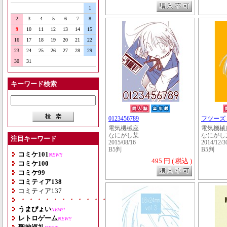
1
2
3
4
5
6
7
8
9
10
11
12
13
14
15
16
17
18
19
20
21
22
23
24
25
26
27
28
29
30
31
キーワード検索
0123456789
フツーズ v
電気機械座
電気機械
なにがし某
なにがし
注目キーワード
2015/08/16
2014/12/3
B5判
B5判
コミケ101
NEW!!
495 円 ( 税込 )
コミケ100
コミケ99
コミティア138
コミティア137
・・・・・・・・・・・・・・・・・・・
うまぴょい
NEW!!
レトロゲーム
NEW!!