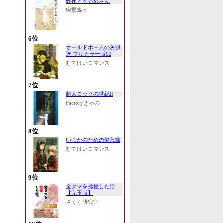
砂丘とするめさん
突撃蝶々
6位
オールドホームの灰羽
達 フルカラー版02
むてけいロマンス
7位
超人ロックの世紀II
Factoryきゃの
8位
いつかのための備忘録
むてけいロマンス
9位
金タマを捻挫した話
【完玉版】
さくら研究室