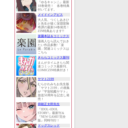
『ゆるキャン△』最新
18巻発売！ 各巻特典
付いてます。
メイドインアビス
大人気、つくしあきひ
と先生が描く深淵冒険
奇譚の最新14巻発売！
ZIN特典あります!!
楽園本誌＆コミックス
漫画人なら読んでおき
たい作品多数!「楽
園」関連コミックスは
こちら
きららコミックス新刊
まんがタイムきらら関
連コミックス最新刊、
COMICZIN特典付き！
ヤマト2199
むらかわみちお先生版
「ヤマト2199」の画集
が『宇宙戦艦ヤマト』
放送50周年を記念し発
売！
得能正太郎先生
『IDOL×IDOL
STORY!』最新刊＆
『NEW GAME!完全
版』同時刊行！
ドッグスレッド