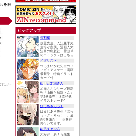
leを解
ピックアップ
雪割草
森薫先生、入江亜季先
生等が所属、漫画人大
注目の出版社・雪割草
のコミックスはこちら
メダリスト
つるまいかだ先生のフ
ィギュアスケート漫画
最新巻、特典イラスト
カード付
山田と加瀬さん
TOPへ
加瀬さんシリーズ最新
刊「山田と加瀬さん」
第5巻発売！ ZIN特典
イラストカード付
ぼっちざろっく
はまじあき先生『ぼっ
ち・ざ・ろっく！』最
新8巻発売！ 各巻特
典付いてます。
ゆるキャン△
大好評、あｆろ先生