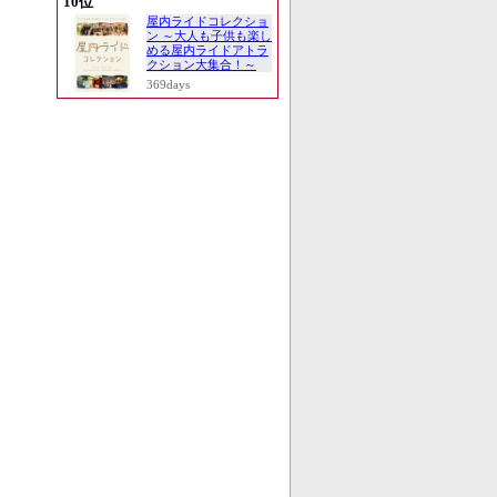
10位
屋内ライドコレクショ
ン ～大人も子供も楽し
める屋内ライドアトラ
クション大集合！～
369days