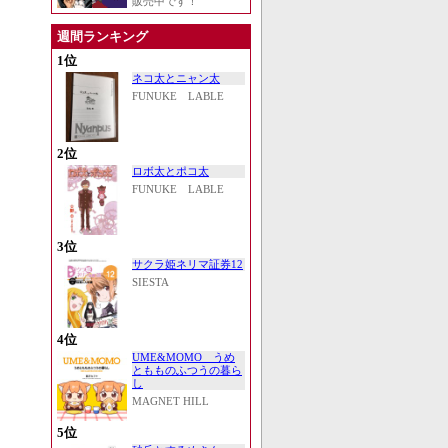
販売中です！
週間ランキング
1位
ネコ太とニャン太
FUNUKE LABLE
2位
ロボ太とポコ太
FUNUKE LABLE
3位
サクラ姫ネリマ証券12
SIESTA
4位
UME&MOMO うめ
ともものふつうの暮ら
し
MAGNET HILL
5位