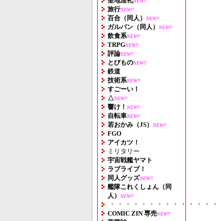
聖地巡礼
NEW!!
旅行
NEW!!
百合（同人）
NEW!!
ガルパン（同人）
NEW!!
飲食系
NEW!!
TRPG
NEW!!
評論
NEW!!
とびもの
NEW!!
鉄道
技術系
NEW!!
すごーい！
△
NEW!!
響け！
NEW!!
自転車
NEW!!
若おかみ（JS）
NEW!!
FGO
アイカツ！
ミリタリー
宇宙戦艦ヤマト
ラブライブ！
同人グッズ
NEW!!
艦隊これくしょん（同
人）
NEW!!
・・・・・・・・・・・・・・
COMIC ZIN 専売
NEW!!