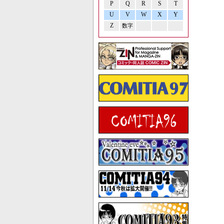
P
Q
R
S
T
U
V
W
X
Y
Z
数字