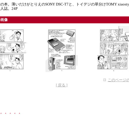
本。薄いだけがとりえのSONY DSC-T7と、トイデジの草分けTOMY xiaosty
人誌。24P
ル画像
このページの
[ 戻る ]
・・・・・