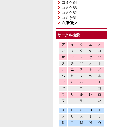
コミケ84
コミケ83
コミケ82
コミケ81
在庫僅少
サークル検索
ア
イ
ウ
エ
オ
カ
キ
ク
ケ
コ
サ
シ
ス
セ
ソ
タ
チ
ツ
テ
ト
ナ
ニ
ヌ
ネ
ノ
ハ
ヒ
フ
ヘ
ホ
マ
ミ
ム
メ
モ
ヤ
ユ
ヨ
ラ
リ
ル
レ
ロ
ワ
ヲ
ン
A
B
C
D
E
F
G
H
I
J
K
L
M
N
O