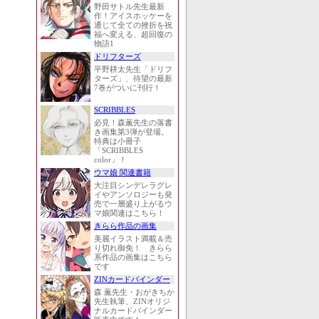
野田サトル先生最新
作！アイスホッケーを
通じて全ての挫折を祝
福へ変える、超回復の
物語1
ドリフターズ
平野耕太先生「ドリフ
ターズ」、待望の最新
7巻がついに刊行！
SCRIBBLES
必見！森薫先生の落書
き画集第3弾が登場。
特典は小冊子
「SCRIBBLES
color」！
ウマ娘 関連書籍
大注目シンデレラグレ
イやアンソロジーも発
売で一層盛り上がるウ
マ娘関連はこちら！
きらら作品の画集
美麗イラスト満載＆売
り切れ御免！ きらら
系作品の画集はこちら
です
ZINカードバインダー
森 薫先生・おがきちか
先生執筆、ZINオリジ
ナルカードバインダー