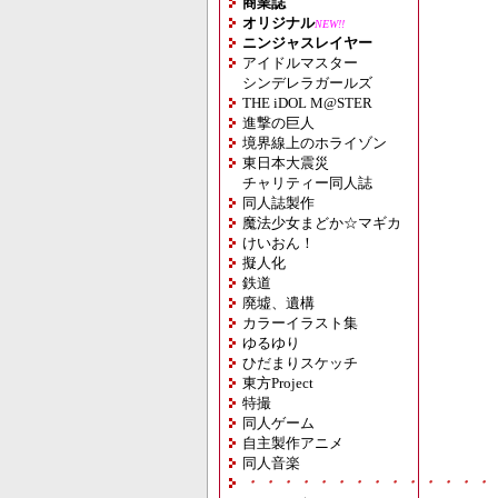
商業誌
オリジナル
NEW!!
ニンジャスレイヤー
アイドルマスター
シンデレラガールズ
THE iDOL M@STER
進撃の巨人
境界線上のホライゾン
東日本大震災
チャリティー同人誌
同人誌製作
魔法少女まどか☆マギカ
けいおん！
擬人化
鉄道
廃墟、遺構
カラーイラスト集
ゆるゆり
ひだまりスケッチ
東方Project
特撮
同人ゲーム
自主製作アニメ
同人音楽
・・・・・・・・・・・・・・