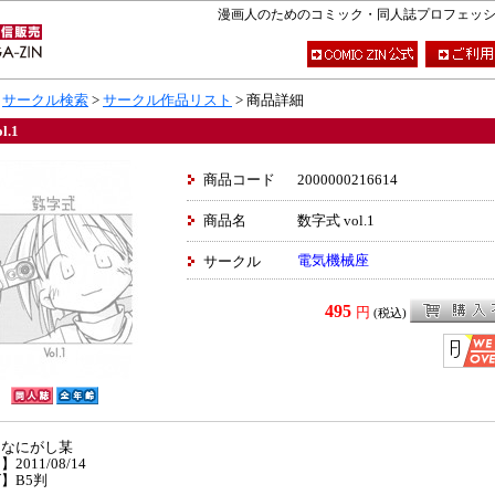
漫画人のためのコミック・同人誌プロフェッショナ
>
サークル検索
>
サークル作品リスト
> 商品詳細
l.1
商品コード
2000000216614
商品名
数字式 vol.1
電気機械座
サークル
495
円
(税込)
】なにがし某
2011/08/14
】B5判