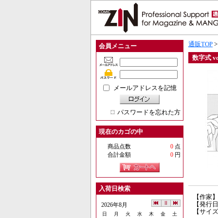
通販TOP
会員メニュー
数字式 vo
メールアドレスを記憶
パスワードを忘れた方
現在のカゴの中
商品点数
0
点
合計金額
0
円
入荷日検索
【作家
【発行日】
2026年8月
【サイズ
日
月
火
水
木
金
土