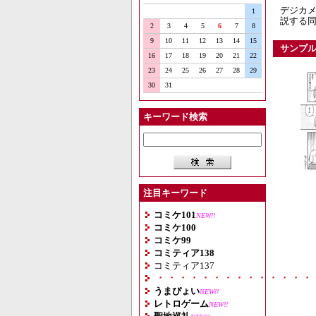
デジカメの
1
説する同
2
3
4
5
6
7
8
9
10
11
12
13
14
15
サンプ
16
17
18
19
20
21
22
23
24
25
26
27
28
29
30
31
キーワード検索
注目キーワード
コミケ101
NEW!!
コミケ100
コミケ99
コミティア138
コミティア137
・・・・・・・・・・・・・・
うまぴょい
NEW!!
レトロゲーム
NEW!!