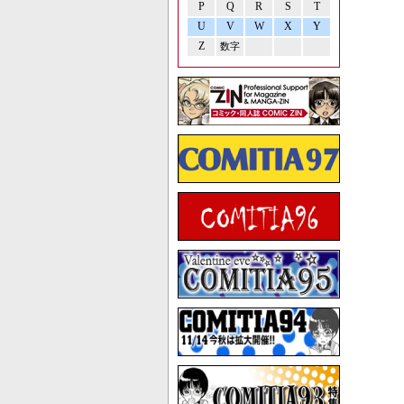
P
Q
R
S
T
U
V
W
X
Y
Z
数字