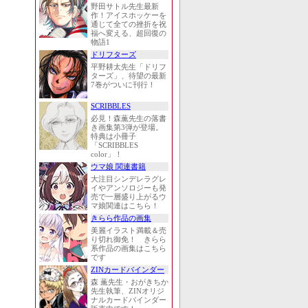
野田サトル先生最新
作！アイスホッケーを
通じて全ての挫折を祝
福へ変える、超回復の
物語1
ドリフターズ
平野耕太先生「ドリフ
ターズ」、待望の最新
7巻がついに刊行！
SCRIBBLES
必見！森薫先生の落書
き画集第3弾が登場。
特典は小冊子
「SCRIBBLES
color」！
ウマ娘 関連書籍
大注目シンデレラグレ
イやアンソロジーも発
売で一層盛り上がるウ
マ娘関連はこちら！
きらら作品の画集
美麗イラスト満載＆売
り切れ御免！ きらら
系作品の画集はこちら
です
ZINカードバインダー
森 薫先生・おがきちか
先生執筆、ZINオリジ
ナルカードバインダー