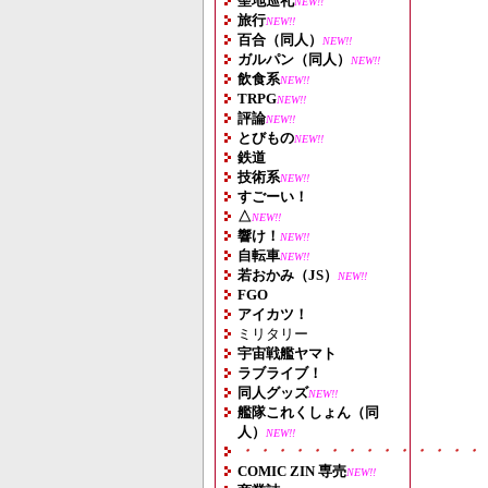
聖地巡礼
NEW!!
旅行
NEW!!
百合（同人）
NEW!!
ガルパン（同人）
NEW!!
飲食系
NEW!!
TRPG
NEW!!
評論
NEW!!
とびもの
NEW!!
鉄道
技術系
NEW!!
すごーい！
△
NEW!!
響け！
NEW!!
自転車
NEW!!
若おかみ（JS）
NEW!!
FGO
アイカツ！
ミリタリー
宇宙戦艦ヤマト
ラブライブ！
同人グッズ
NEW!!
艦隊これくしょん（同
人）
NEW!!
・・・・・・・・・・・・・・
COMIC ZIN 専売
NEW!!