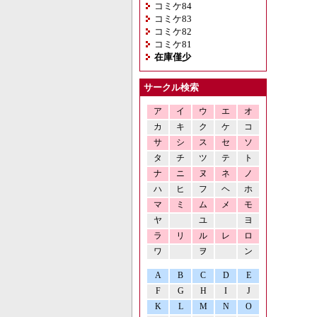
コミケ84
コミケ83
コミケ82
コミケ81
在庫僅少
サークル検索
ア
イ
ウ
エ
オ
カ
キ
ク
ケ
コ
サ
シ
ス
セ
ソ
タ
チ
ツ
テ
ト
ナ
ニ
ヌ
ネ
ノ
ハ
ヒ
フ
ヘ
ホ
マ
ミ
ム
メ
モ
ヤ
ユ
ヨ
ラ
リ
ル
レ
ロ
ワ
ヲ
ン
A
B
C
D
E
F
G
H
I
J
K
L
M
N
O