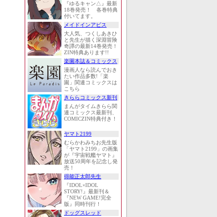
『ゆるキャン△』最新
18巻発売！ 各巻特典
付いてます。
メイドインアビス
大人気、つくしあきひ
と先生が描く深淵冒険
奇譚の最新14巻発売！
ZIN特典あります!!
楽園本誌＆コミックス
漫画人なら読んでおき
たい作品多数!「楽
園」関連コミックスは
こちら
きららコミックス新刊
まんがタイムきらら関
連コミックス最新刊、
COMICZIN特典付き！
ヤマト2199
むらかわみちお先生版
「ヤマト2199」の画集
が『宇宙戦艦ヤマト』
放送50周年を記念し発
売！
得能正太郎先生
『IDOL×IDOL
STORY!』最新刊＆
『NEW GAME!完全
版』同時刊行！
ドッグスレッド