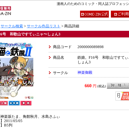
漫画人のためのコミック・同人誌プロフェッショナ
>
サークル検索
>
サークル作品リスト
> 商品詳細
16号 和歌山ですてぃニャ〜しょん3
商品コード
2000000089898
商品名
鉄娘。F16号 和歌山ですて
しょん3
神楽御殿
サークル
660
円
(税込)
】神楽坂たま、角館秋月、水島さふぃ
2011/05/05
】B5判