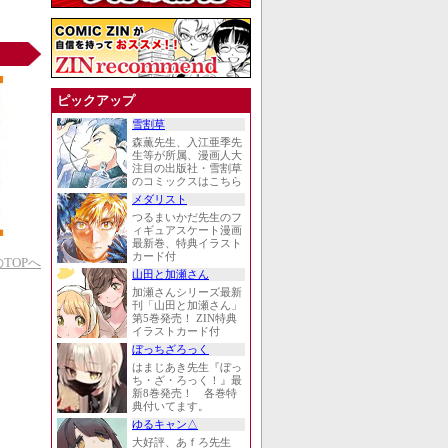
ピックアップ
雪割草
森薫先生、入江亜季先
生等が所属、漫画人大
注目の出版社・雪割草
のコミックスはこちら
メダリスト
つるまいかだ先生のフ
ィギュアスケート漫画
最新巻、特典イラスト
カード付
TOPへ
山田と加瀬さん
加瀬さんシリーズ最新
刊「山田と加瀬さん」
第5巻発売！ ZIN特典
イラストカード付
ぼっちざろっく
はまじあき先生『ぼっ
ち・ざ・ろっく！』最
新8巻発売！ 各巻特
典付いてます。
ゆるキャン△
大好評、あｆろ先生