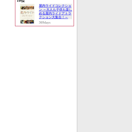
10位
屋内ライドコレクショ
ン ～大人も子供も楽し
める屋内ライドアトラ
クション大集合！～
369days