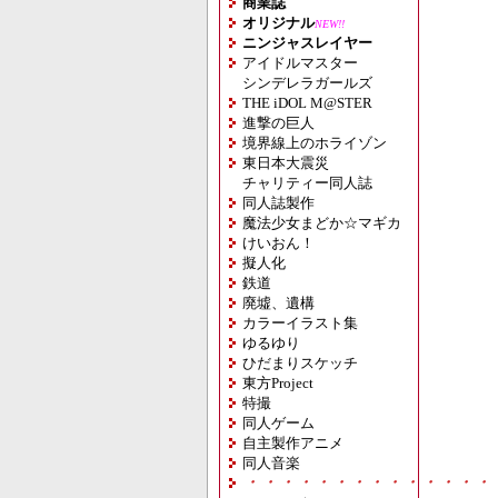
商業誌
オリジナル
NEW!!
ニンジャスレイヤー
アイドルマスター
シンデレラガールズ
THE iDOL M@STER
進撃の巨人
境界線上のホライゾン
東日本大震災
チャリティー同人誌
同人誌製作
魔法少女まどか☆マギカ
けいおん！
擬人化
鉄道
廃墟、遺構
カラーイラスト集
ゆるゆり
ひだまりスケッチ
東方Project
特撮
同人ゲーム
自主製作アニメ
同人音楽
・・・・・・・・・・・・・・