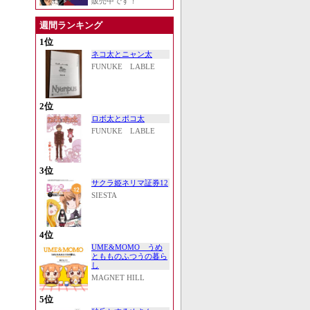
販売中です！
週間ランキング
1位
ネコ太とニャン太
FUNUKE LABLE
2位
ロボ太とポコ太
FUNUKE LABLE
3位
サクラ姫ネリマ証券12
SIESTA
4位
UME&MOMO うめ
ともものふつうの暮ら
し
MAGNET HILL
5位