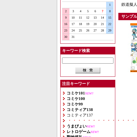
鉄道擬人
1
2
3
4
5
6
7
8
サンプ
9
10
11
12
13
14
15
16
17
18
19
20
21
22
23
24
25
26
27
28
29
30
31
キーワード検索
注目キーワード
コミケ101
NEW!!
コミケ100
コミケ99
コミティア138
コミティア137
・・・・・・・・・・・・・・
うまぴょい
NEW!!
レトロゲーム
NEW!!