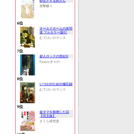
砂丘とするめさん
突撃蝶々
6位
オールドホームの灰羽
達 フルカラー版02
むてけいロマンス
7位
超人ロックの世紀II
Factoryきゃの
8位
いつかのための備忘録
むてけいロマンス
9位
金タマを捻挫した話
【完玉版】
さくら研究室