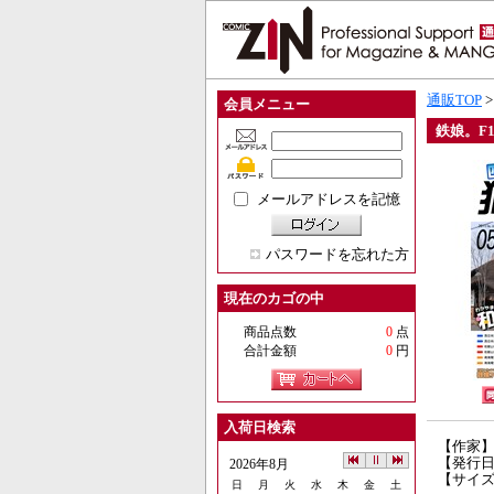
通販TOP
会員メニュー
鉄娘。F
メールアドレスを記憶
パスワードを忘れた方
現在のカゴの中
商品点数
0
点
合計金額
0
円
入荷日検索
【作家
【発行日】
2026年8月
【サイズ
日
月
火
水
木
金
土