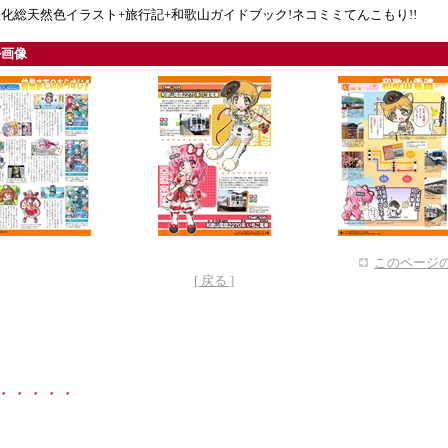
化総天然色イラスト+旅行記+和歌山ガイドブック!ネコミミてんこもり!!
ル画像
このページの
[ 戻る ]
・・・・・