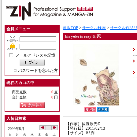
通販TOP
>
サークル検索
>
サークル作品
会員メニュー
his yoke is easy & 死
メールアドレスを記憶
パスワードを忘れた方
現在のカゴの中
商品点数
0
点
合計金額
0
円
入荷日検索
【作家】位置原光Z
【発行日】2011/02/13
2026年8月
【サイズ】B5判
日
月
火
水
木
金
土