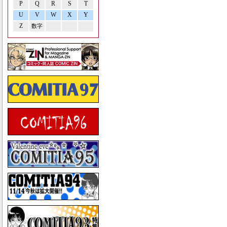
P
Q
R
S
T
U
V
W
X
Y
Z
数字