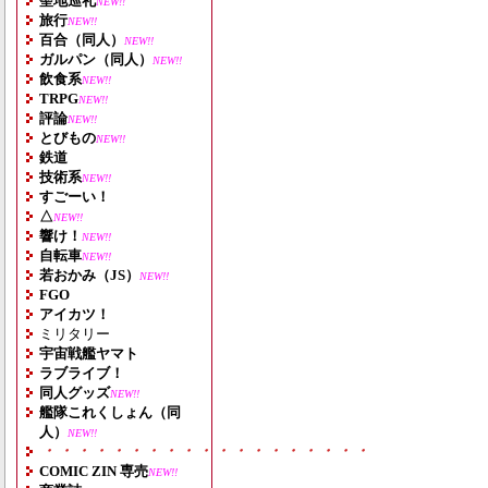
聖地巡礼
NEW!!
旅行
NEW!!
百合（同人）
NEW!!
ガルパン（同人）
NEW!!
飲食系
NEW!!
TRPG
NEW!!
評論
NEW!!
とびもの
NEW!!
鉄道
技術系
NEW!!
すごーい！
△
NEW!!
響け！
NEW!!
自転車
NEW!!
若おかみ（JS）
NEW!!
FGO
アイカツ！
ミリタリー
宇宙戦艦ヤマト
ラブライブ！
同人グッズ
NEW!!
艦隊これくしょん（同
人）
NEW!!
・・・・・・・・・・・・・・・・・・・
COMIC ZIN 専売
NEW!!