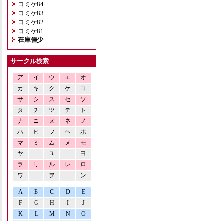
コミケ84
コミケ83
コミケ82
コミケ81
在庫僅少
サークル検索
ア
イ
ウ
エ
オ
カ
キ
ク
ケ
コ
サ
シ
ス
セ
ソ
タ
チ
ツ
テ
ト
ナ
ニ
ヌ
ネ
ノ
ハ
ヒ
フ
ヘ
ホ
マ
ミ
ム
メ
モ
ヤ
ユ
ヨ
ラ
リ
ル
レ
ロ
ワ
ヲ
ン
A
B
C
D
E
F
G
H
I
J
K
L
M
N
O