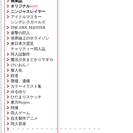
商業誌
オリジナル
NEW!!
ニンジャスレイヤー
アイドルマスター
シンデレラガールズ
THE iDOL M@STER
進撃の巨人
境界線上のホライゾン
東日本大震災
チャリティー同人誌
同人誌製作
魔法少女まどか☆マギカ
けいおん！
擬人化
鉄道
廃墟、遺構
カラーイラスト集
ゆるゆり
ひだまりスケッチ
東方Project
特撮
同人ゲーム
自主製作アニメ
同人音楽
・・・・・・・・・・・・・・・・・・・