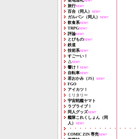
聖地巡礼
NEW!!
旅行
NEW!!
百合（同人）
NEW!!
ガルパン（同人）
NEW!!
飲食系
NEW!!
TRPG
NEW!!
評論
NEW!!
とびもの
NEW!!
鉄道
技術系
NEW!!
すごーい！
△
NEW!!
響け！
NEW!!
自転車
NEW!!
若おかみ（JS）
NEW!!
FGO
アイカツ！
ミリタリー
宇宙戦艦ヤマト
ラブライブ！
同人グッズ
NEW!!
艦隊これくしょん（同
人）
NEW!!
・・・・・・・・・・・・・・
COMIC ZIN 専売
NEW!!