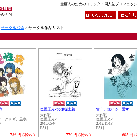
漫画人のためのコミック・同人誌プロフェッショナ
>
サークル検索
> サークル作品リスト
病
位置原光Zの服従主義
奮う、強いる、愛す
大作戦
大作戦
、クサダ、黒咲..
位置原光Z
位置原光Z
0
2010/05/04
2012/11/18
B5判
B5判
786 円 ( 税込 )
770 円 ( 税込 )
605 円 (