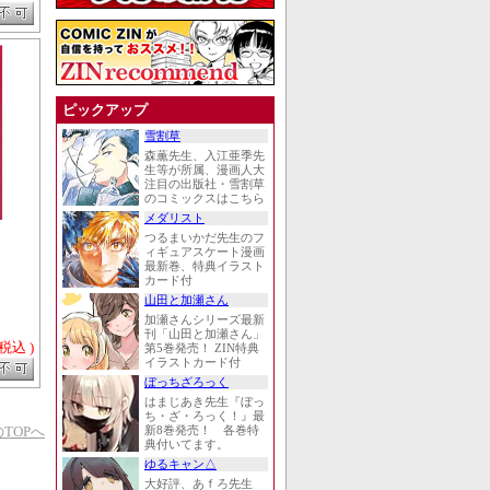
ピックアップ
雪割草
森薫先生、入江亜季先
生等が所属、漫画人大
注目の出版社・雪割草
のコミックスはこちら
メダリスト
つるまいかだ先生のフ
ィギュアスケート漫画
最新巻、特典イラスト
カード付
山田と加瀬さん
加瀬さんシリーズ最新
刊「山田と加瀬さん」
 税込 )
第5巻発売！ ZIN特典
イラストカード付
ぼっちざろっく
はまじあき先生『ぼっ
ち・ざ・ろっく！』最
TOPへ
新8巻発売！ 各巻特
典付いてます。
ゆるキャン△
大好評、あｆろ先生