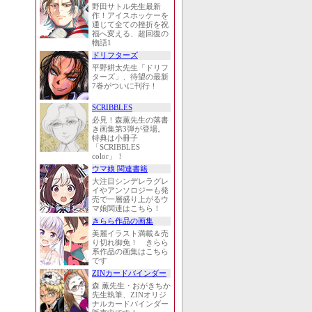
野田サトル先生最新
作！アイスホッケーを
通じて全ての挫折を祝
福へ変える、超回復の
物語1
ドリフターズ
平野耕太先生「ドリフ
ターズ」、待望の最新
7巻がついに刊行！
SCRIBBLES
必見！森薫先生の落書
き画集第3弾が登場。
特典は小冊子
「SCRIBBLES
color」！
ウマ娘 関連書籍
大注目シンデレラグレ
イやアンソロジーも発
売で一層盛り上がるウ
マ娘関連はこちら！
きらら作品の画集
美麗イラスト満載＆売
り切れ御免！ きらら
系作品の画集はこちら
です
ZINカードバインダー
森 薫先生・おがきちか
先生執筆、ZINオリジ
ナルカードバインダー