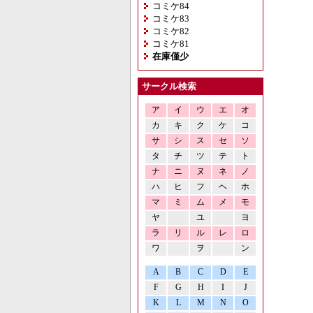
コミケ84
コミケ83
コミケ82
コミケ81
在庫僅少
サークル検索
ア
イ
ウ
エ
オ
カ
キ
ク
ケ
コ
サ
シ
ス
セ
ソ
タ
チ
ツ
テ
ト
ナ
ニ
ヌ
ネ
ノ
ハ
ヒ
フ
ヘ
ホ
マ
ミ
ム
メ
モ
ヤ
ユ
ヨ
ラ
リ
ル
レ
ロ
ワ
ヲ
ン
A
B
C
D
E
F
G
H
I
J
K
L
M
N
O