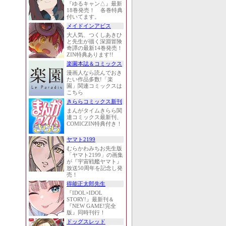
『ゆるキャン△』最新
18巻発売！ 各巻特典
付いてます。
メイドインアビス
大人気、つくしあきひ
と先生が描く深淵冒険
奇譚の最新14巻発売！
ZIN特典あります!!
楽園本誌＆コミックス
漫画人なら読んでおき
たい作品多数!「楽
園」関連コミックスは
こちら
きららコミックス新刊
まんがタイムきらら関
連コミックス最新刊、
COMICZIN特典付き！
ヤマト2199
むらかわみちお先生版
「ヤマト2199」の画集
が『宇宙戦艦ヤマト』
放送50周年を記念し発
売！
得能正太郎先生
『IDOL×IDOL
STORY!』最新刊＆
『NEW GAME!完全
版』同時刊行！
ドッグスレッド