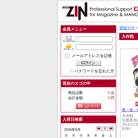
通販TOP
会員メニュー
大作戦
メールアドレスを記憶
パスワードを忘れた方
現在のカゴの中
商品点数
0
点
合計金額
0
円
死・性・
大作戦
入荷日検索
位置原光Z
2014/12/3
B5判
2026年8月
日
月
火
水
木
金
土