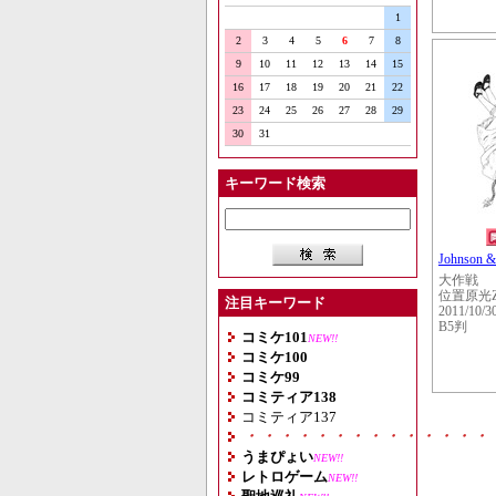
1
2
3
4
5
6
7
8
9
10
11
12
13
14
15
16
17
18
19
20
21
22
23
24
25
26
27
28
29
30
31
キーワード検索
Johnson &
大作戦
位置原光
注目キーワード
2011/10/3
B5判
コミケ101
NEW!!
コミケ100
コミケ99
コミティア138
コミティア137
・・・・・・・・・・・・・・
うまぴょい
NEW!!
レトロゲーム
NEW!!