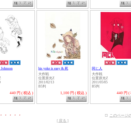
 Johnson
his yoke is easy & 死
同じ人
大作戦
大作戦
Z
位置原光Z
位置原光Z
0
2011/02/13
2011/05/05
B5判
B5判
440 円 ( 税込 )
1,100 円 ( 税込 )
440 円 (
・・・・・
このページの
[ 戻る ]