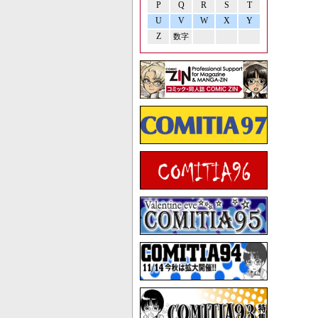
P
Q
R
S
T
U
V
W
X
Y
Z
数字