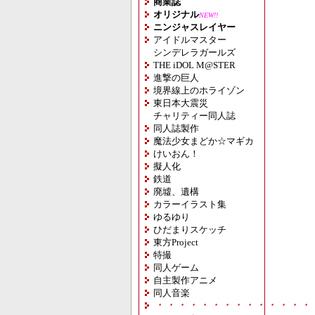
商業誌
オリジナル
NEW!!
ニンジャスレイヤー
アイドルマスター
シンデレラガールズ
THE iDOL M@STER
進撃の巨人
境界線上のホライゾン
東日本大震災
チャリティー同人誌
同人誌製作
魔法少女まどか☆マギカ
けいおん！
擬人化
鉄道
廃墟、遺構
カラーイラスト集
ゆるゆり
ひだまりスケッチ
東方Project
特撮
同人ゲーム
自主製作アニメ
同人音楽
・・・・・・・・・・・・・・