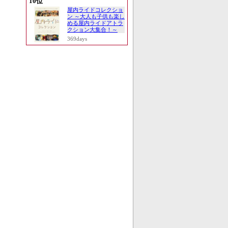
10位
屋内ライドコレクショ
ン ～大人も子供も楽し
める屋内ライドアトラ
クション大集合！～
369days