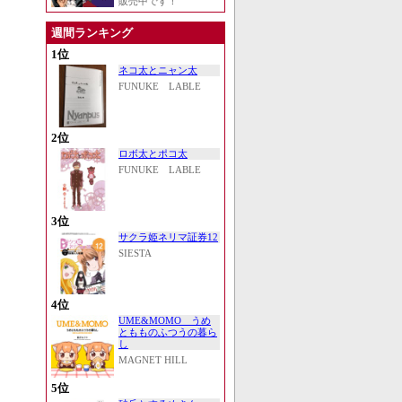
販売中です！
週間ランキング
1位
ネコ太とニャン太
FUNUKE LABLE
2位
ロボ太とポコ太
FUNUKE LABLE
3位
サクラ姫ネリマ証券12
SIESTA
4位
UME&MOMO うめ
ともものふつうの暮ら
し
MAGNET HILL
5位