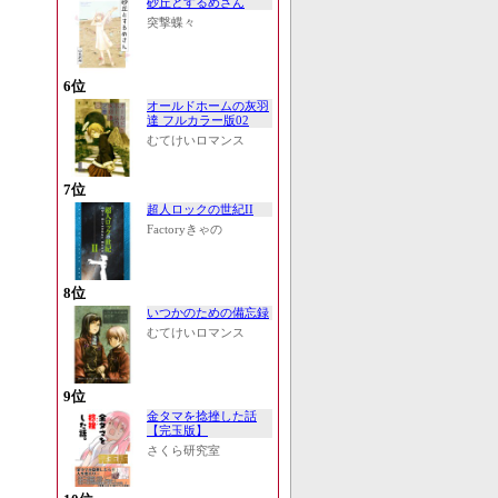
砂丘とするめさん
突撃蝶々
6位
オールドホームの灰羽
達 フルカラー版02
むてけいロマンス
7位
超人ロックの世紀II
Factoryきゃの
8位
いつかのための備忘録
むてけいロマンス
9位
金タマを捻挫した話
【完玉版】
さくら研究室