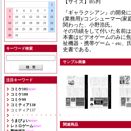
【サイズ】B5判
1
2
3
4
5
6
7
8
『ギャラクシアン』の開発
9
10
11
12
13
14
15
(業務用)/コンシューマー(
16
17
18
19
20
21
22
関わった、小野浩氏。
23
24
25
26
27
28
29
その功績をして付いた名前は
30
31
本書はビデオゲームのみに
祉機器・携帯ゲーム・etc、
キーワード検索
史書である。
サンプル画像
注目キーワード
コミケ101
NEW!!
コミケ100
コミケ99
コミティア138
コミティア137
・・・・・・・・・・・・・・・・・・・
うまぴょい
NEW!!
関連商品
レトロゲーム
NEW!!