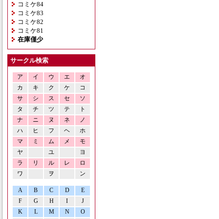
コミケ84
コミケ83
コミケ82
コミケ81
在庫僅少
サークル検索
ア
イ
ウ
エ
オ
カ
キ
ク
ケ
コ
サ
シ
ス
セ
ソ
タ
チ
ツ
テ
ト
ナ
ニ
ヌ
ネ
ノ
ハ
ヒ
フ
ヘ
ホ
マ
ミ
ム
メ
モ
ヤ
ユ
ヨ
ラ
リ
ル
レ
ロ
ワ
ヲ
ン
A
B
C
D
E
F
G
H
I
J
K
L
M
N
O