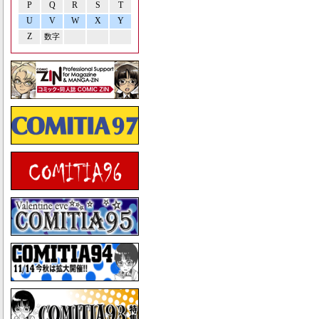
P
Q
R
S
T
U
V
W
X
Y
Z
数字