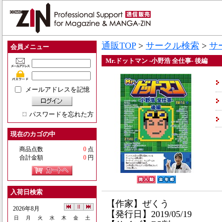
通販TOP
>
サークル検索
>
サ
会員メニュー
Mr.ドットマン -小野浩 全仕事- 後編
メールアドレスを記憶
パスワードを忘れた方
現在のカゴの中
商品点数
0
点
合計金額
0
円
入荷日検索
【作家】ぜくう
2026年8月
【発行日】2019/05/19
日
月
火
水
木
金
土