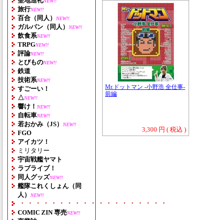
聖地巡礼
NEW!!
旅行
NEW!!
百合（同人）
NEW!!
ガルパン（同人）
NEW!!
飲食系
NEW!!
TRPG
NEW!!
評論
NEW!!
とびもの
NEW!!
鉄道
技術系
NEW!!
Mr.ドットマン -小野浩 全仕事-
すごーい！
前編
△
NEW!!
響け！
NEW!!
自転車
NEW!!
若おかみ（JS）
NEW!!
3,300 円 ( 税込 )
FGO
アイカツ！
ミリタリー
宇宙戦艦ヤマト
ラブライブ！
同人グッズ
NEW!!
艦隊これくしょん（同
人）
NEW!!
・・・・・・・・・・・・・・・・・・・
COMIC ZIN 専売
NEW!!