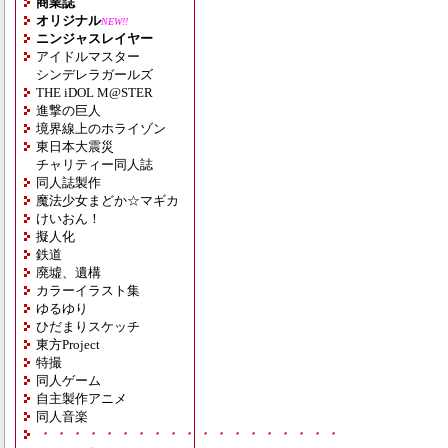
商業誌
オリジナル
NEW!!
ニンジャスレイヤー
アイドルマスター
シンデレラガールズ
THE iDOL M@STER
進撃の巨人
境界線上のホライゾン
東日本大震災
チャリティー同人誌
同人誌製作
魔法少女まどか☆マギカ
けいおん！
擬人化
鉄道
廃墟、遺構
カラーイラスト集
ゆるゆり
ひだまりスケッチ
東方Project
特撮
同人ゲーム
自主製作アニメ
同人音楽
・・・・・・・・・・・・・・・・・・・