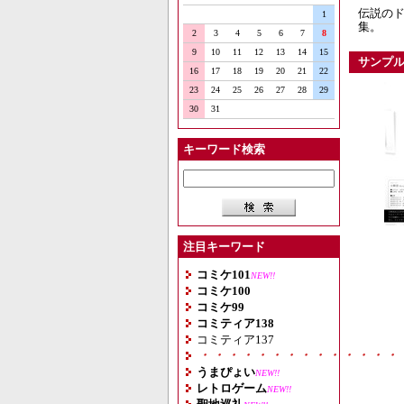
伝説のド
1
集。
2
3
4
5
6
7
8
9
10
11
12
13
14
15
サンプ
16
17
18
19
20
21
22
23
24
25
26
27
28
29
30
31
キーワード検索
注目キーワード
コミケ101
NEW!!
コミケ100
コミケ99
コミティア138
コミティア137
・・・・・・・・・・・・・・
うまぴょい
NEW!!
レトロゲーム
NEW!!