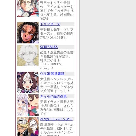
野田サトル先生最新
作！アイスホッケーを
通じて全ての挫折を祝
福へ変える、超回復の
物語1
ドリフターズ
平野耕太先生「ドリフ
ターズ」、待望の最新
7巻がついに刊行！
SCRIBBLES
必見！森薫先生の落書
き画集第3弾が登場。
特典は小冊子
「SCRIBBLES
color」！
ウマ娘 関連書籍
大注目シンデレラグレ
イやアンソロジーも発
売で一層盛り上がるウ
マ娘関連はこちら！
きらら作品の画集
美麗イラスト満載＆売
り切れ御免！ きらら
系作品の画集はこちら
です
ZINカードバインダー
森 薫先生・おがきちか
先生執筆、ZINオリジ
ナルカードバインダー