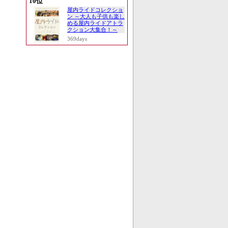
10位
屋内ライドコレクショ
ン ～大人も子供も楽し
める屋内ライドアトラ
クション大集合！～
369days