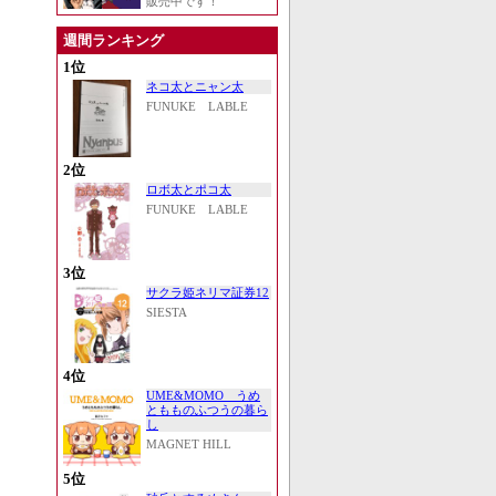
販売中です！
週間ランキング
1位
ネコ太とニャン太
FUNUKE LABLE
2位
ロボ太とポコ太
FUNUKE LABLE
3位
サクラ姫ネリマ証券12
SIESTA
4位
UME&MOMO うめ
ともものふつうの暮ら
し
MAGNET HILL
5位