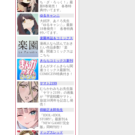
ち・ざ・ろっく！』最
新8巻発売！ 各巻特
典付いてます。
ゆるキャン△
大好評、あｆろ先生
『ゆるキャン△』最新
18巻発売！ 各巻特典
付いてます。
楽園本誌＆コミックス
漫画人なら読んでおき
たい作品多数!「楽
園」関連コミックスは
こちら
きららコミックス新刊
まんがタイムきらら関
連コミックス最新刊、
COMICZIN特典付き！
ヤマト2199
むらかわみちお先生版
「ヤマト2199」の画集
が『宇宙戦艦ヤマト』
放送50周年を記念し発
売！
得能正太郎先生
『IDOL×IDOL
STORY!』最新刊＆
『NEW GAME!完全
版』同時刊行！
ドッグスレッド