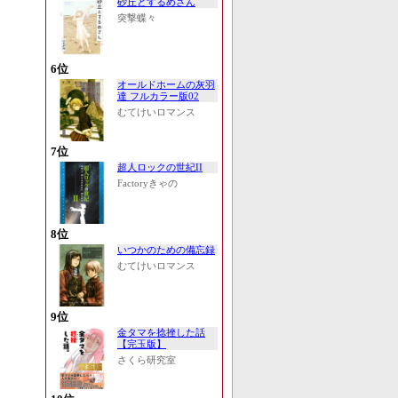
砂丘とするめさん
突撃蝶々
6位
オールドホームの灰羽
達 フルカラー版02
むてけいロマンス
7位
超人ロックの世紀II
Factoryきゃの
8位
いつかのための備忘録
むてけいロマンス
9位
金タマを捻挫した話
【完玉版】
さくら研究室