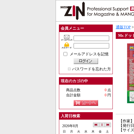
通販TOP
会員メニュー
Mr.ドッ
メールアドレスを記憶
パスワードを忘れた方
現在のカゴの中
商品点数
0
点
合計金額
0
円
入荷日検索
【作家
【発行日】
2026年8月
【サイズ
日
月
火
水
木
金
土