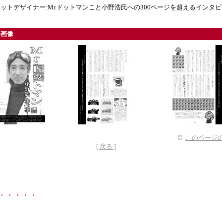
ットデザイナー:Mr.ドットマンこと小野浩氏への300ページを超えるインタ
ル画像
このページの
[ 戻る ]
・・・・・