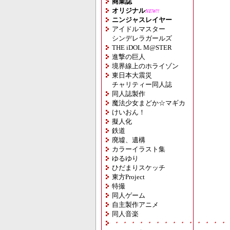
商業誌
オリジナル
NEW!!
ニンジャスレイヤー
アイドルマスター
シンデレラガールズ
THE iDOL M@STER
進撃の巨人
境界線上のホライゾン
東日本大震災
チャリティー同人誌
同人誌製作
魔法少女まどか☆マギカ
けいおん！
擬人化
鉄道
廃墟、遺構
カラーイラスト集
ゆるゆり
ひだまりスケッチ
東方Project
特撮
同人ゲーム
自主製作アニメ
同人音楽
・・・・・・・・・・・・・・