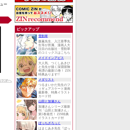
ビュー
ピックアップ
雪割草
森薫先生、入江亜季先
生等が所属、漫画人大
注目の出版社・雪割草
のコミックスはこちら
メイドインアビス
大人気、つくしあきひ
と先生が描く深淵冒険
奇譚の最新15巻！ ZIN
特典あります!!
メダリスト
TOPへ
つるまいかだ先生のフ
ィギュアスケート漫画
最新巻、特典イラスト
カード付
山田と加瀬さん
加瀬さんシリーズ最新
刊「山田と加瀬さん」
第5巻発売！ ZIN特典
イラストカード付
ぼっちざろっく
はまじあき先生『ぼっ