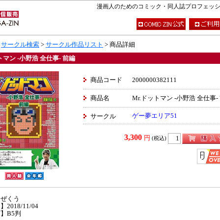
漫画人のためのコミック・同人誌プロフェッショナ
>
サークル検索
>
サークル作品リスト
> 商品詳細
トマン -小野浩 全仕事- 前編
商品コード
2000000382111
商品名
Mr.ドットマン -小野浩 全仕事-
ゲー夢エリア51
サークル
3,300
円
(税込)
】ぜくう
2018/11/04
】B5判