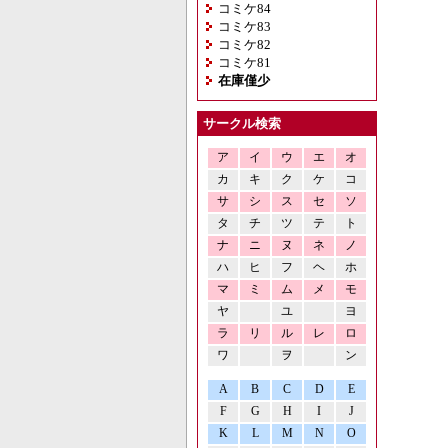
コミケ84
コミケ83
コミケ82
コミケ81
在庫僅少
サークル検索
ア
イ
ウ
エ
オ
カ
キ
ク
ケ
コ
サ
シ
ス
セ
ソ
タ
チ
ツ
テ
ト
ナ
ニ
ヌ
ネ
ノ
ハ
ヒ
フ
ヘ
ホ
マ
ミ
ム
メ
モ
ヤ
ユ
ヨ
ラ
リ
ル
レ
ロ
ワ
ヲ
ン
A
B
C
D
E
F
G
H
I
J
K
L
M
N
O