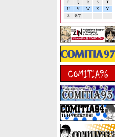
P
Q
R
S
T
U
V
W
X
Y
Z
数字