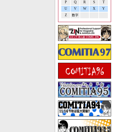
P
Q
R
S
T
U
V
W
X
Y
Z
数字