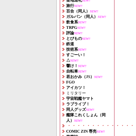
聖地巡礼
NEW!!
旅行
NEW!!
百合（同人）
NEW!!
ガルパン（同人）
NEW!!
飲食系
NEW!!
TRPG
NEW!!
評論
NEW!!
とびもの
NEW!!
鉄道
技術系
NEW!!
すごーい！
△
NEW!!
響け！
NEW!!
自転車
NEW!!
若おかみ（JS）
NEW!!
FGO
アイカツ！
ミリタリー
宇宙戦艦ヤマト
ラブライブ！
同人グッズ
NEW!!
艦隊これくしょん（同
人）
NEW!!
・・・・・・・・・・・・・・
COMIC ZIN 専売
NEW!!