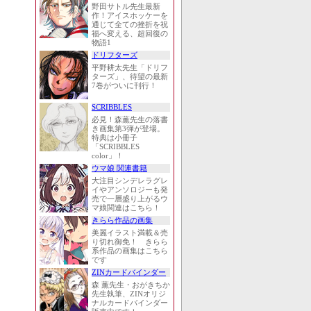
野田サトル先生最新
作！アイスホッケーを
通じて全ての挫折を祝
福へ変える、超回復の
物語1
ドリフターズ
平野耕太先生「ドリフ
ターズ」、待望の最新
7巻がついに刊行！
SCRIBBLES
必見！森薫先生の落書
き画集第3弾が登場。
特典は小冊子
「SCRIBBLES
color」！
ウマ娘 関連書籍
大注目シンデレラグレ
イやアンソロジーも発
売で一層盛り上がるウ
マ娘関連はこちら！
きらら作品の画集
美麗イラスト満載＆売
り切れ御免！ きらら
系作品の画集はこちら
です
ZINカードバインダー
森 薫先生・おがきちか
先生執筆、ZINオリジ
ナルカードバインダー