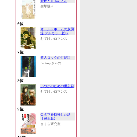
砂丘とするめさん
突撃蝶々
6位
オールドホームの灰羽
達 フルカラー版02
むてけいロマンス
7位
超人ロックの世紀II
Factoryきゃの
8位
いつかのための備忘録
むてけいロマンス
9位
金タマを捻挫した話
【完玉版】
さくら研究室