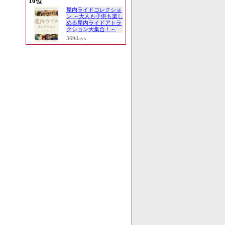
10位
屋内ライドコレクショ
ン ～大人も子供も楽し
める屋内ライドアトラ
クション大集合！～
369days