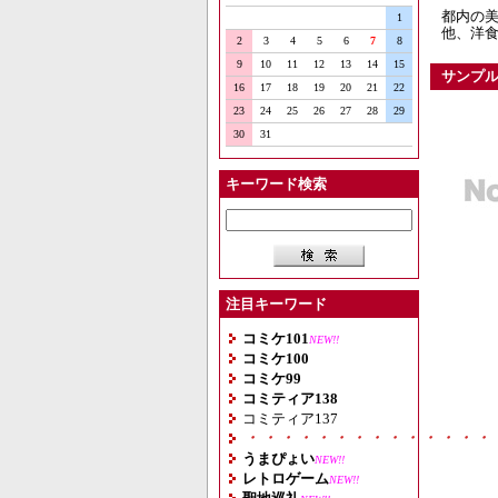
都内の
1
他、洋食
2
3
4
5
6
7
8
9
10
11
12
13
14
15
サンプ
16
17
18
19
20
21
22
23
24
25
26
27
28
29
30
31
キーワード検索
注目キーワード
コミケ101
NEW!!
コミケ100
コミケ99
コミティア138
コミティア137
・・・・・・・・・・・・・・
うまぴょい
NEW!!
レトロゲーム
NEW!!