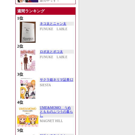
販売中です！
週間ランキング
1位
ネコ太とニャン太
FUNUKE LABLE
2位
ロボ太とポコ太
FUNUKE LABLE
3位
サクラ姫ネリマ証券12
SIESTA
4位
UME&MOMO うめ
ともものふつうの暮ら
し
MAGNET HILL
5位