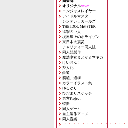
商業誌
オリジナル
NEW!!
ニンジャスレイヤー
アイドルマスター
シンデレラガールズ
THE iDOL M@STER
進撃の巨人
境界線上のホライゾン
東日本大震災
チャリティー同人誌
同人誌製作
魔法少女まどか☆マギカ
けいおん！
擬人化
鉄道
廃墟、遺構
カラーイラスト集
ゆるゆり
ひだまりスケッチ
東方Project
特撮
同人ゲーム
自主製作アニメ
同人音楽
・・・・・・・・・・・・・・