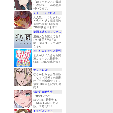
『ゆるキャン△』最新
18巻発売！ 各巻特典
付いてます。
メイドインアビス
大人気、つくしあきひ
と先生が描く深淵冒険
奇譚の最新14巻発売！
ZIN特典あります!!
楽園本誌＆コミックス
漫画人なら読んでおき
たい作品多数!「楽
園」関連コミックスは
こちら
きららコミックス新刊
まんがタイムきらら関
連コミックス最新刊、
COMICZIN特典付き！
ヤマト2199
むらかわみちお先生版
「ヤマト2199」の画集
が『宇宙戦艦ヤマト』
放送50周年を記念し発
売！
得能正太郎先生
『IDOL×IDOL
STORY!』最新刊＆
『NEW GAME!完全
版』同時刊行！
ドッグスレッド