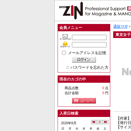
通販TOP
会員メニュー
東京女子
メールアドレスを記憶
パスワードを忘れた方
現在のカゴの中
商品点数
0
点
合計金額
0
円
入荷日検索
【作家
【発行日】
2026年8月
【サイズ
日
月
火
水
木
金
土