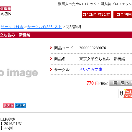
漫画人のためのコミック・同人誌プロフェッショナ
>
サークル検索
>
サークル作品リスト
> 商品詳細
立ち呑み 新橋編
商品コード
2000000289076
商品名
東京女子立ち呑み 新橋編
さいころ文庫
サークル
770
円
(税込)
】山あやさ
2016/01/31
】A5判