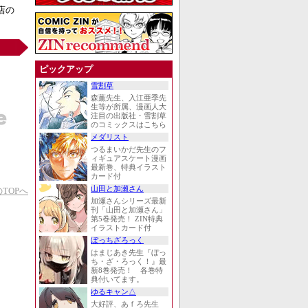
店の
ピックアップ
雪割草
森薫先生、入江亜季先
生等が所属、漫画人大
注目の出版社・雪割草
のコミックスはこちら
メダリスト
つるまいかだ先生のフ
ィギュアスケート漫画
最新巻、特典イラスト
カード付
山田と加瀬さん
TOPへ
加瀬さんシリーズ最新
刊「山田と加瀬さん」
第5巻発売！ ZIN特典
イラストカード付
ぼっちざろっく
はまじあき先生『ぼっ
ち・ざ・ろっく！』最
新8巻発売！ 各巻特
典付いてます。
ゆるキャン△
大好評、あｆろ先生