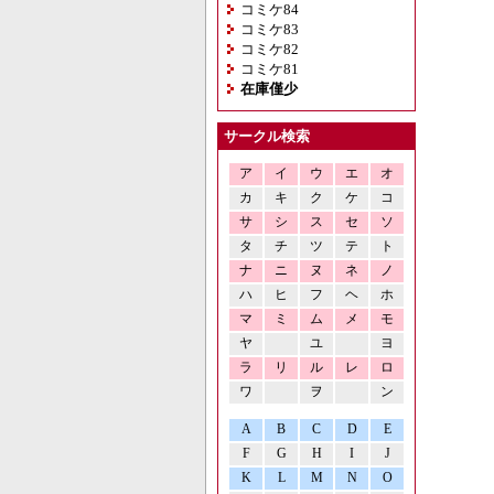
コミケ84
コミケ83
コミケ82
コミケ81
在庫僅少
サークル検索
ア
イ
ウ
エ
オ
カ
キ
ク
ケ
コ
サ
シ
ス
セ
ソ
タ
チ
ツ
テ
ト
ナ
ニ
ヌ
ネ
ノ
ハ
ヒ
フ
ヘ
ホ
マ
ミ
ム
メ
モ
ヤ
ユ
ヨ
ラ
リ
ル
レ
ロ
ワ
ヲ
ン
A
B
C
D
E
F
G
H
I
J
K
L
M
N
O