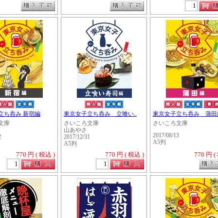
立ち呑み 新宿編
東京女子立ち呑み 立喰い..
東京女子立ち呑み 蒲田
文庫
さいころ文庫
さいころ文庫
山あやさ
2017/08/13
2
2017/12/31
A5判
A5判
770 円 ( 税込 )
770 円 ( 税込 )
770 円 (
・・・・・