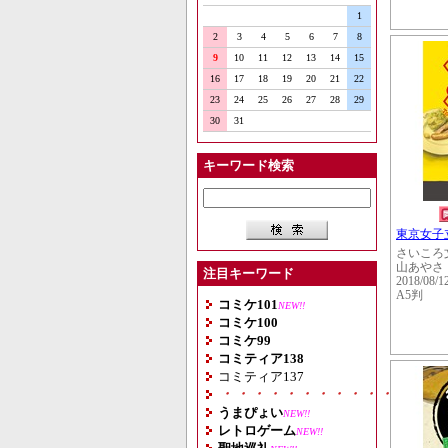
1
2
3
4
5
6
7
8
9
10
11
12
13
14
15
16
17
18
19
20
21
22
23
24
25
26
27
28
29
30
31
キーワード検索
東京女子
さいころ
山あやさ
注目キーワード
2018/08/1
A5判
コミケ101
NEW!!
コミケ100
コミケ99
コミティア138
コミティア137
・・・・・・・・・・・・・・
うまぴょい
NEW!!
レトロゲーム
NEW!!