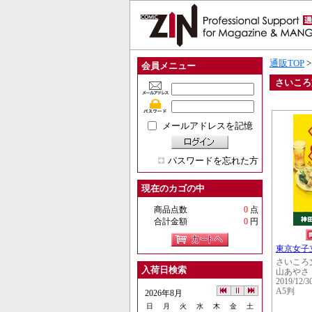
通販TOP
会員メニュー
さいころ
メールアドレスを記憶
パスワードを忘れた方
現在のカゴの中
商品点数
0
点
合計金額
0
円
東京女子
さいころ
入荷日検索
山あやさ
2019/12/3
A5判
2026年8月
日
月
火
水
木
金
土