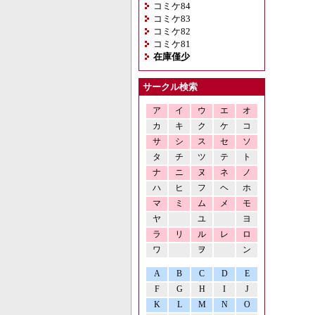
コミケ84
コミケ83
コミケ82
コミケ81
在庫僅少
サークル検索
ア
イ
ウ
エ
オ
カ
キ
ク
ケ
コ
サ
シ
ス
セ
ソ
タ
チ
ツ
テ
ト
ナ
ニ
ヌ
ネ
ノ
ハ
ヒ
フ
ヘ
ホ
マ
ミ
ム
メ
モ
ヤ
ユ
ヨ
ラ
リ
ル
レ
ロ
ワ
ヲ
ン
A
B
C
D
E
F
G
H
I
J
K
L
M
N
O