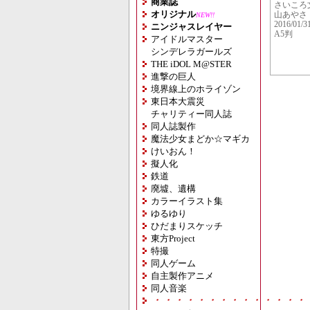
商業誌
さいころ
オリジナル
山あやさ
NEW!!
2016/01/3
ニンジャスレイヤー
A5判
アイドルマスター
シンデレラガールズ
THE iDOL M@STER
進撃の巨人
境界線上のホライゾン
東日本大震災
チャリティー同人誌
同人誌製作
魔法少女まどか☆マギカ
けいおん！
擬人化
鉄道
廃墟、遺構
カラーイラスト集
ゆるゆり
ひだまりスケッチ
東方Project
特撮
同人ゲーム
自主製作アニメ
同人音楽
・・・・・・・・・・・・・・