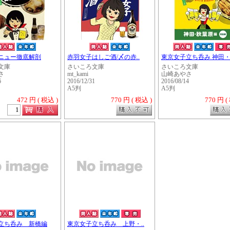
ニュー徹底解剖
赤羽女子はしご酒/〆の赤..
東京女子立ち呑み 神田・.
文庫
さいころ文庫
さいころ文庫
さ
mt_kami
山崎あやさ
6
2016/12/31
2016/08/14
A5判
A5判
472 円 ( 税込 )
770 円 ( 税込 )
770 円 (
・・・・・
立ち呑み 新橋編
東京女子立ち呑み 上野・..