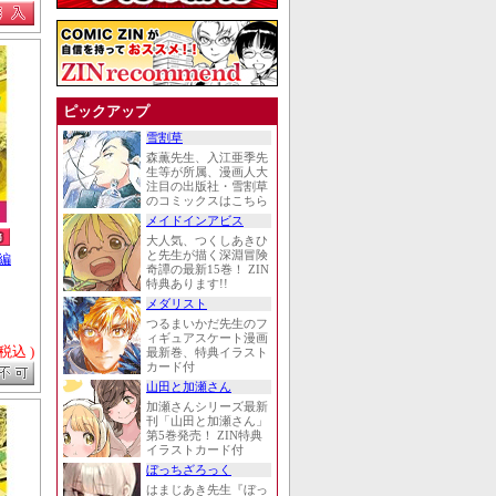
ピックアップ
雪割草
森薫先生、入江亜季先
生等が所属、漫画人大
注目の出版社・雪割草
のコミックスはこちら
メイドインアビス
大人気、つくしあきひ
と先生が描く深淵冒険
編
奇譚の最新15巻！ ZIN
特典あります!!
メダリスト
つるまいかだ先生のフ
ィギュアスケート漫画
 税込 )
最新巻、特典イラスト
カード付
山田と加瀬さん
加瀬さんシリーズ最新
刊「山田と加瀬さん」
第5巻発売！ ZIN特典
イラストカード付
ぼっちざろっく
はまじあき先生『ぼっ