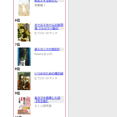
砂丘とするめさん
突撃蝶々
6位
オールドホームの灰羽
達 フルカラー版02
むてけいロマンス
7位
超人ロックの世紀II
Factoryきゃの
8位
いつかのための備忘録
むてけいロマンス
9位
金タマを捻挫した話
【完玉版】
さくら研究室