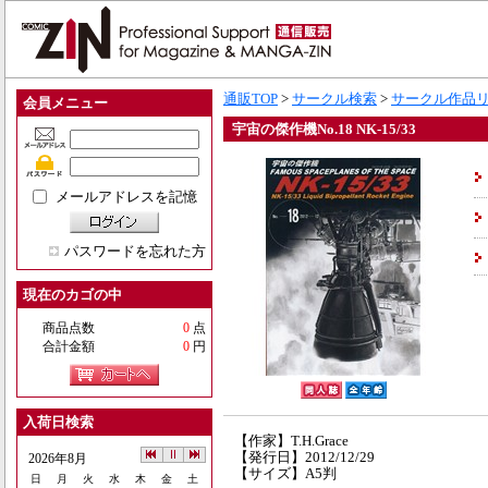
通販TOP
>
サークル検索
>
サークル作品
会員メニュー
宇宙の傑作機No.18 NK-15/33
メールアドレスを記憶
パスワードを忘れた方
現在のカゴの中
商品点数
0
点
合計金額
0
円
入荷日検索
【作家】T.H.Grace
【発行日】2012/12/29
2026年8月
【サイズ】A5判
日
月
火
水
木
金
土