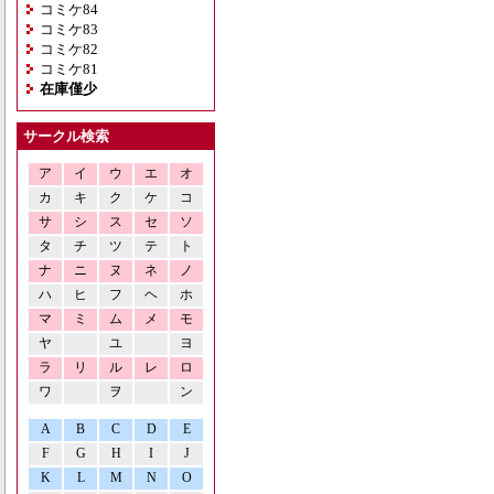
コミケ84
コミケ83
コミケ82
コミケ81
在庫僅少
サークル検索
ア
イ
ウ
エ
オ
カ
キ
ク
ケ
コ
サ
シ
ス
セ
ソ
タ
チ
ツ
テ
ト
ナ
ニ
ヌ
ネ
ノ
ハ
ヒ
フ
ヘ
ホ
マ
ミ
ム
メ
モ
ヤ
ユ
ヨ
ラ
リ
ル
レ
ロ
ワ
ヲ
ン
A
B
C
D
E
F
G
H
I
J
K
L
M
N
O