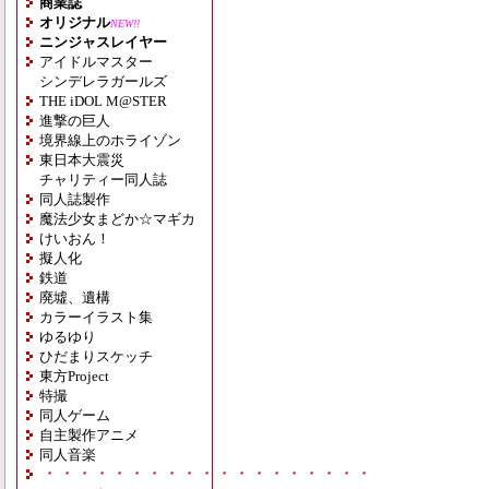
商業誌
オリジナル
NEW!!
ニンジャスレイヤー
アイドルマスター
シンデレラガールズ
THE iDOL M@STER
進撃の巨人
境界線上のホライゾン
東日本大震災
チャリティー同人誌
同人誌製作
魔法少女まどか☆マギカ
けいおん！
擬人化
鉄道
廃墟、遺構
カラーイラスト集
ゆるゆり
ひだまりスケッチ
東方Project
特撮
同人ゲーム
自主製作アニメ
同人音楽
・・・・・・・・・・・・・・・・・・・