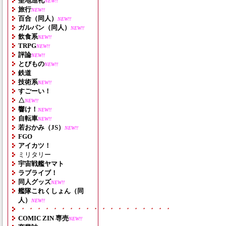
聖地巡礼
NEW!!
旅行
NEW!!
百合（同人）
NEW!!
ガルパン（同人）
NEW!!
飲食系
NEW!!
TRPG
NEW!!
評論
NEW!!
とびもの
NEW!!
鉄道
技術系
NEW!!
すごーい！
△
NEW!!
響け！
NEW!!
自転車
NEW!!
若おかみ（JS）
NEW!!
FGO
アイカツ！
ミリタリー
宇宙戦艦ヤマト
ラブライブ！
同人グッズ
NEW!!
艦隊これくしょん（同
人）
NEW!!
・・・・・・・・・・・・・・・・・・・
COMIC ZIN 専売
NEW!!