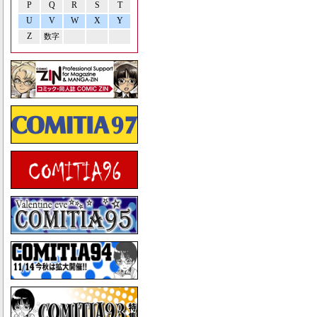
P
Q
R
S
T
U
V
W
X
Y
Z
数字