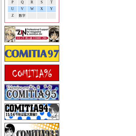
P
Q
R
S
T
U
V
W
X
Y
Z
数字