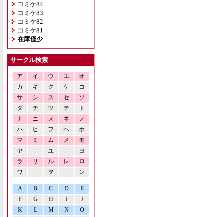
コミケ84
コミケ83
コミケ82
コミケ81
在庫僅少
サークル検索
ア
イ
ウ
エ
オ
カ
キ
ク
ケ
コ
サ
シ
ス
セ
ソ
タ
チ
ツ
テ
ト
ナ
ニ
ヌ
ネ
ノ
ハ
ヒ
フ
ヘ
ホ
マ
ミ
ム
メ
モ
ヤ
ユ
ヨ
ラ
リ
ル
レ
ロ
ワ
ヲ
ン
A
B
C
D
E
F
G
H
I
J
K
L
M
N
O