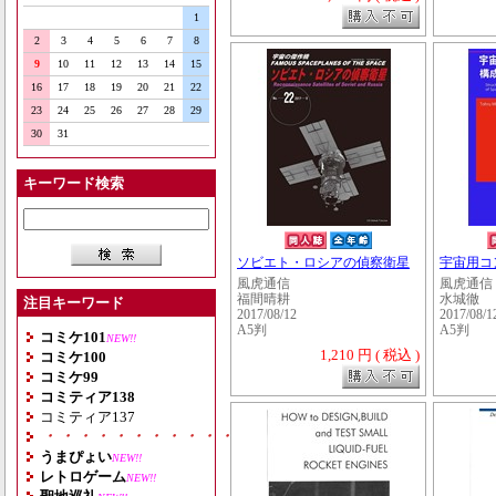
1
2
3
4
5
6
7
8
9
10
11
12
13
14
15
16
17
18
19
20
21
22
23
24
25
26
27
28
29
30
31
キーワード検索
ソビエト・ロシアの偵察衛星
宇宙用コ
風虎通信
風虎通信
福間晴耕
水城徹
注目キーワード
2017/08/12
2017/08/1
A5判
A5判
コミケ101
NEW!!
1,210 円 ( 税込 )
コミケ100
コミケ99
コミティア138
コミティア137
・・・・・・・・・・・・・・・・・・・
うまぴょい
NEW!!
レトロゲーム
NEW!!