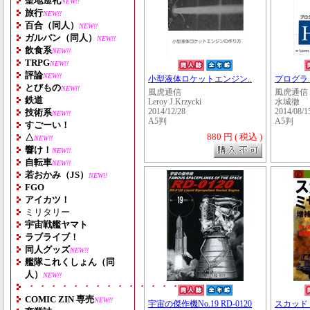
聖地巡礼
NEW!!
旅行
NEW!!
百合（同人）
NEW!!
ガルパン（同人）
NEW!!
飲食系
NEW!!
TRPG
NEW!!
評論
NEW!!
小型液体ロケットエンジン..
プログラミ
とびもの
NEW!!
風虎通信
風虎通信
鉄道
Leroy J.Krzycki
水城徹
技術系
2014/12/28
2014/08/1
NEW!!
A5判
A5判
すごーい！
880 円 ( 税込 )
△
NEW!!
響け！
NEW!!
自転車
NEW!!
若おかみ（JS）
NEW!!
FGO
アイカツ！
ミリタリー
宇宙戦艦ヤマト
ラブライブ！
同人グッズ
NEW!!
艦隊これくしょん（同
人）
NEW!!
・・・・・・・・・・・・・・・・・・・
COMIC ZIN 専売
NEW!!
宇宙の傑作機No.19 RD-0120
スカッドミ