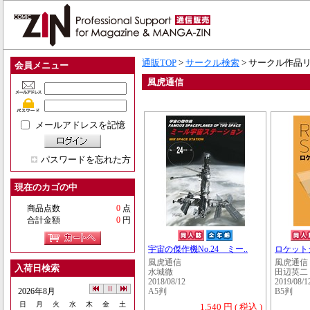
通販TOP
>
サークル検索
> サークル作品
会員メニュー
風虎通信
メールアドレスを記憶
パスワードを忘れた方
現在のカゴの中
商品点数
0
点
合計金額
0
円
宇宙の傑作機No.24 ミー..
ロケット
風虎通信
風虎通信
入荷日検索
水城徹
田辺英二
2018/08/12
2019/08/1
2026年8月
A5判
B5判
日
月
火
水
木
金
土
1,540 円 ( 税込 )