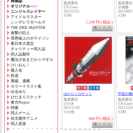
商業誌
風虎通信
風虎通信
オリジナル
NEW!!
T.H.Grace
水城徹
ニンジャスレイヤー
2013/12/31
2013/08/1
A5判
A5判
アイドルマスター
シンデレラガールズ
1,100 円 ( 税込 )
THE iDOL M@STER
進撃の巨人
境界線上のホライゾン
東日本大震災
チャリティー同人誌
同人誌製作
魔法少女まどか☆マギカ
けいおん！
擬人化
鉄道
廃墟、遺構
カラーイラスト集
ゆるゆり
はたらくロケット
宇宙の傑作機
ひだまりスケッチ
風虎通信
風虎通信
東方Project
ひびき
T.H.Grace
特撮
2012/12/29
2012/12/2
その他
A5判
同人ゲーム
自主製作アニメ
660 円 ( 税込 )
同人音楽
・・・・・・・・・・・・・・・・・・・