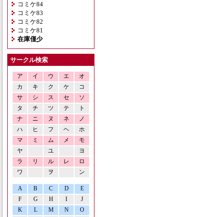
コミケ84
コミケ83
コミケ82
コミケ81
在庫僅少
サークル検索
ア
イ
ウ
エ
オ
カ
キ
ク
ケ
コ
サ
シ
ス
セ
ソ
タ
チ
ツ
テ
ト
ナ
ニ
ヌ
ネ
ノ
ハ
ヒ
フ
ヘ
ホ
マ
ミ
ム
メ
モ
ヤ
ユ
ヨ
ラ
リ
ル
レ
ロ
ワ
ヲ
ン
A
B
C
D
E
F
G
H
I
J
K
L
M
N
O