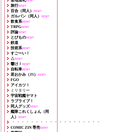
聖地巡礼
NEW!!
旅行
NEW!!
百合（同人）
NEW!!
ガルパン（同人）
NEW!!
飲食系
NEW!!
TRPG
NEW!!
評論
NEW!!
とびもの
NEW!!
鉄道
技術系
NEW!!
すごーい！
△
NEW!!
響け！
NEW!!
自転車
NEW!!
若おかみ（JS）
NEW!!
FGO
アイカツ！
ミリタリー
宇宙戦艦ヤマト
ラブライブ！
同人グッズ
NEW!!
艦隊これくしょん（同
人）
NEW!!
・・・・・・・・・・・・・・・・・・・
COMIC ZIN 専売
NEW!!