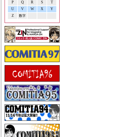
P
Q
R
S
T
U
V
W
X
Y
Z
数字