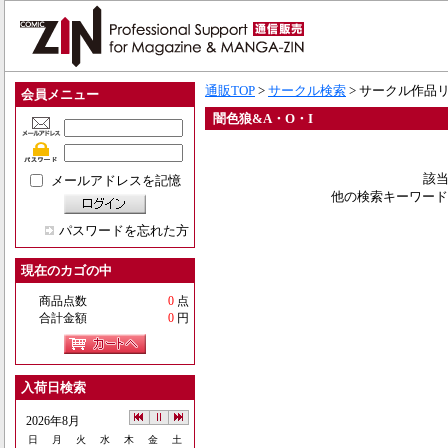
通販TOP
>
サークル検索
> サークル作品
会員メニュー
闇色狼&A・O・I
該当
メールアドレスを記憶
他の検索キーワード
パスワードを忘れた方
現在のカゴの中
商品点数
0
点
合計金額
0
円
入荷日検索
2026年8月
日
月
火
水
木
金
土