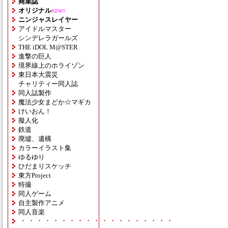
商業誌
オリジナル
NEW!!
ニンジャスレイヤー
アイドルマスター
シンデレラガールズ
THE iDOL M@STER
進撃の巨人
境界線上のホライゾン
東日本大震災
チャリティー同人誌
同人誌製作
魔法少女まどか☆マギカ
けいおん！
擬人化
鉄道
廃墟、遺構
カラーイラスト集
ゆるゆり
ひだまりスケッチ
東方Project
特撮
同人ゲーム
自主製作アニメ
同人音楽
・・・・・・・・・・・・・・・・・・・