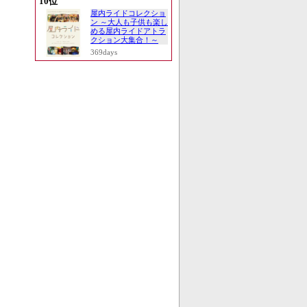
10位
屋内ライドコレクショ
ン ～大人も子供も楽し
める屋内ライドアトラ
クション大集合！～
369days