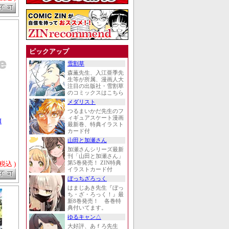
ピックアップ
雪割草
森薫先生、入江亜季先
生等が所属、漫画人大
注目の出版社・雪割草
のコミックスはこちら
メダリスト
つるまいかだ先生のフ
ィギュアスケート漫画
I
最新巻、特典イラスト
カード付
山田と加瀬さん
加瀬さんシリーズ最新
刊「山田と加瀬さん」
 税込 )
第5巻発売！ ZIN特典
イラストカード付
ぼっちざろっく
はまじあき先生『ぼっ
ち・ざ・ろっく！』最
新8巻発売！ 各巻特
典付いてます。
ゆるキャン△
大好評、あｆろ先生