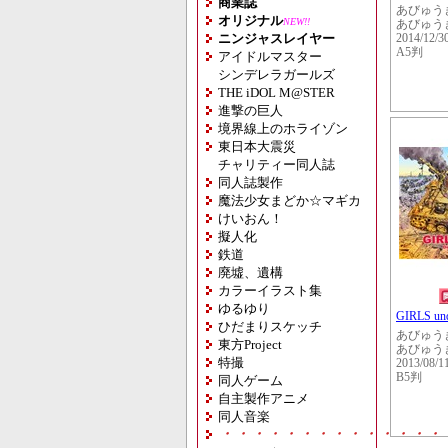
商業誌
あびゅう
オリジナル
NEW!!
あびゅう
ニンジャスレイヤー
2014/12/3
A5判
アイドルマスター
シンデレラガールズ
THE iDOL M@STER
進撃の巨人
境界線上のホライゾン
東日本大震災
チャリティー同人誌
同人誌製作
魔法少女まどか☆マギカ
けいおん！
擬人化
鉄道
廃墟、遺構
カラーイラスト集
ゆるゆり
GIRLS un
ひだまりスケッチ
あびゅう
東方Project
あびゅう
特撮
2013/08/1
B5判
同人ゲーム
自主製作アニメ
同人音楽
・・・・・・・・・・・・・・