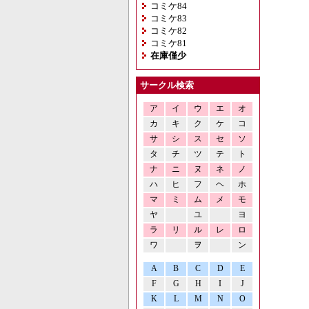
コミケ84
コミケ83
コミケ82
コミケ81
在庫僅少
サークル検索
ア
イ
ウ
エ
オ
カ
キ
ク
ケ
コ
サ
シ
ス
セ
ソ
タ
チ
ツ
テ
ト
ナ
ニ
ヌ
ネ
ノ
ハ
ヒ
フ
ヘ
ホ
マ
ミ
ム
メ
モ
ヤ
ユ
ヨ
ラ
リ
ル
レ
ロ
ワ
ヲ
ン
A
B
C
D
E
F
G
H
I
J
K
L
M
N
O