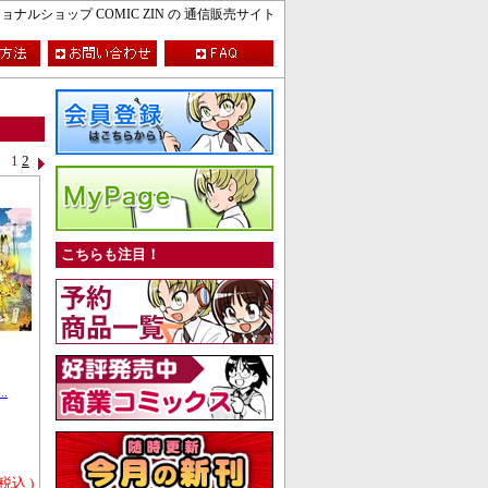
ルショップ COMIC ZIN の 通信販売サイト
1
2
こちらも注目！
.
 税込 )