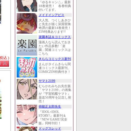
『ゆるキャン△』最新
18巻発売！ 各巻特典
付いてます。
メイドインアビス
大人気、つくしあきひ
と先生が描く深淵冒険
奇譚の最新14巻発売！
ZIN特典あります!!
楽園本誌＆コミックス
漫画人なら読んでおき
たい作品多数!「楽
園」関連コミックスは
こちら
 税込 )
きららコミックス新刊
まんがタイムきらら関
連コミックス最新刊、
COMICZIN特典付き！
ヤマト2199
むらかわみちお先生版
「ヤマト2199」の画集
が『宇宙戦艦ヤマト』
放送50周年を記念し発
売！
得能正太郎先生
『IDOL×IDOL
STORY!』最新刊＆
『NEW GAME!完全
版』同時刊行！
ドッグスレッド