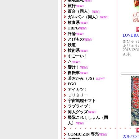
聖地巡礼
NEW!!
旅行
NEW!!
百合（同人）
NEW!!
ガルパン（同人）
NEW!!
飲食系
NEW!!
TRPG
NEW!!
評論
NEW!!
LOVE RA
とびもの
NEW!!
あびゅう
鉄道
あびゅう
技術系
2015/12/3
NEW!!
A5判
すごーい！
△
NEW!!
響け！
NEW!!
自転車
NEW!!
若おかみ（JS）
NEW!!
FGO
アイカツ！
ミリタリー
宇宙戦艦ヤマト
ラブライブ！
同人グッズ
NEW!!
艦隊これくしょん（同
人）
NEW!!
・・・・・・・・・・・・・・
COMIC ZIN 専売
NEW!!
ガルパン