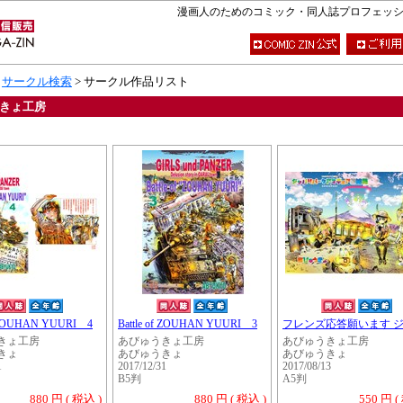
漫画人のためのコミック・同人誌プロフェッショナ
>
サークル検索
> サークル作品リスト
きょ工房
f ZOUHAN YUURI 4
Battle of ZOUHAN YUURI 3
フレンズ応答願います ジ.
きょ工房
あびゅうきょ工房
あびゅうきょ工房
きょ
あびゅうきょ
あびゅうきょ
1
2017/12/31
2017/08/13
B5判
A5判
880 円 ( 税込 )
880 円 ( 税込 )
550 円 (