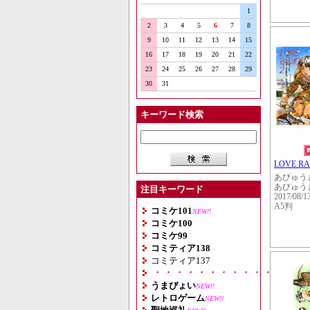
1
2
3
4
5
6
7
8
9
10
11
12
13
14
15
16
17
18
19
20
21
22
23
24
25
26
27
28
29
30
31
キーワード検索
LOVE RA
あびゅう
あびゅう
注目キーワード
2017/08/1
A5判
コミケ101
NEW!!
コミケ100
コミケ99
コミティア138
コミティア137
・・・・・・・・・・・・・・
うまぴょい
NEW!!
レトロゲーム
NEW!!