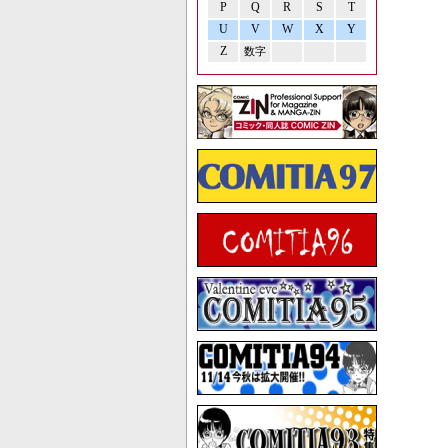
P
Q
R
S
T
U
V
W
X
Y
Z
数字