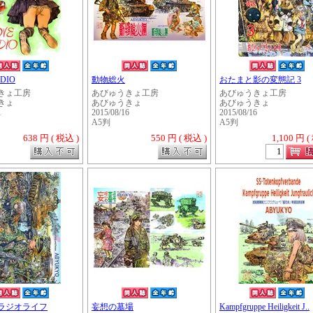
DIO
動物総火
おたまと影の変態記 3
きょ工房
あびゅうきょ工房
あびゅうきょ工房
きょ
あびゅうきょ
あびゅうきょ
1
2015/08/16
2015/08/16
A5判
A5判
638 円 ( 税込 )
550 円 ( 税込 )
1,100 円 (
・・・・・
ラジオライフ
妄想の墓場
Kampfgruppe Heiligkeit J..