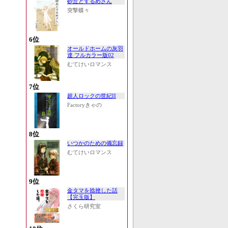
砂丘とするめさん
突撃蝶々
6位
オールドホームの灰羽
達 フルカラー版02
むてけいロマンス
7位
超人ロックの世紀II
Factoryきゃの
8位
いつかのための備忘録
むてけいロマンス
9位
金タマを捻挫した話
【完玉版】
さくら研究室