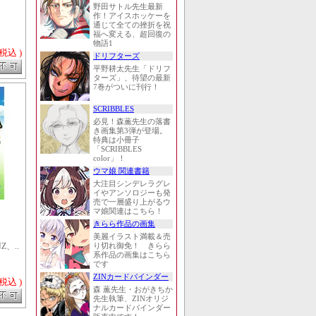
野田サトル先生最新
作！アイスホッケーを
通じて全ての挫折を祝
福へ変える、超回復の
物語1
 税込 )
ドリフターズ
平野耕太先生「ドリフ
ターズ」、待望の最新
7巻がついに刊行！
SCRIBBLES
必見！森薫先生の落書
き画集第3弾が登場。
特典は小冊子
「SCRIBBLES
color」！
ウマ娘 関連書籍
大注目シンデレラグレ
イやアンソロジーも発
売で一層盛り上がるウ
マ娘関連はこちら！
きらら作品の画集
美麗イラスト満載＆売
、..
り切れ御免！ きらら
系作品の画集はこちら
です
ZINカードバインダー
 税込 )
森 薫先生・おがきちか
先生執筆、ZINオリジ
ナルカードバインダー