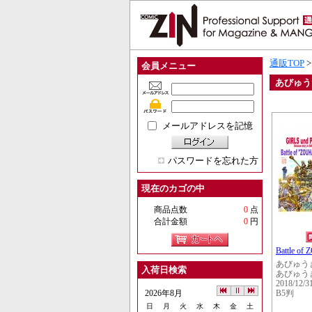
通販TOP
会員メニュー
あびゅう
メールアドレスを記憶
パスワードを忘れた方
現在のカゴの中
商品点数
0
点
合計金額
0
円
Battle o
あびゅう
入荷日検索
あびゅう
2018/12/3
2026年8月
B5判
日
月
火
水
木
金
土