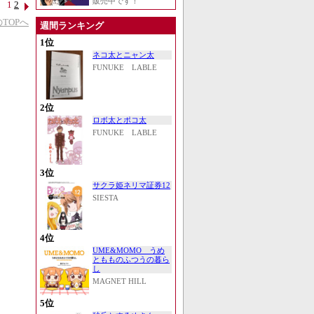
販売中です！
1
2
TOPへ
週間ランキング
1位
ネコ太とニャン太
FUNUKE LABLE
2位
ロボ太とポコ太
FUNUKE LABLE
3位
サクラ姫ネリマ証券12
SIESTA
4位
UME&MOMO うめ
ともものふつうの暮ら
し
MAGNET HILL
5位