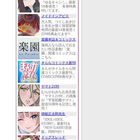
『ゆるキャン△』最新
18巻発売！ 各巻特典
付いてます。
メイドインアビス
大人気、つくしあきひ
と先生が描く深淵冒険
奇譚の最新14巻発売！
ZIN特典あります!!
楽園本誌＆コミックス
漫画人なら読んでおき
たい作品多数!「楽
園」関連コミックスは
こちら
きららコミックス新刊
まんがタイムきらら関
連コミックス最新刊、
COMICZIN特典付き！
ヤマト2199
むらかわみちお先生版
「ヤマト2199」の画集
が『宇宙戦艦ヤマト』
放送50周年を記念し発
売！
得能正太郎先生
『IDOL×IDOL
STORY!』最新刊＆
『NEW GAME!完全
版』同時刊行！
ドッグスレッド