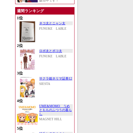
販売中です！
週間ランキング
1位
ネコ太とニャン太
FUNUKE LABLE
2位
ロボ太とポコ太
FUNUKE LABLE
3位
サクラ姫ネリマ証券12
SIESTA
4位
UME&MOMO うめ
ともものふつうの暮ら
し
MAGNET HILL
5位