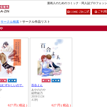
漫画人のためのコミック・同人誌プロフェッショナ
>
サークル検索
> サークル作品リスト
や
はむずかしいので..
百合よん
や
あやののや
綾野綾乃
1
2019/11/24
A5判
627 円 ( 税込 )
627 円 ( 税込 )