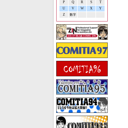
P
Q
R
S
T
U
V
W
X
Y
Z
数字