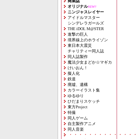
商業誌
オリジナル
NEW!!
ニンジャスレイヤー
アイドルマスター
シンデレラガールズ
THE iDOL M@STER
進撃の巨人
境界線上のホライゾン
東日本大震災
チャリティー同人誌
同人誌製作
魔法少女まどか☆マギカ
けいおん！
擬人化
鉄道
廃墟、遺構
カラーイラスト集
ゆるゆり
ひだまりスケッチ
東方Project
特撮
同人ゲーム
自主製作アニメ
同人音楽
・・・・・・・・・・・・・・