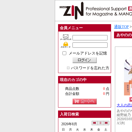
通販TOP
会員メニュー
あやのの
メールアドレスを記憶
パスワードを忘れた方
現在のカゴの中
商品点数
0
点
合計金額
0
円
大人の恋
あやのの
入荷日検索
綾野綾乃
2020/03/0
A5判
2026年8月
日
月
火
水
木
金
土