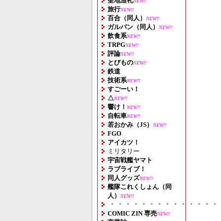
聖地巡礼
NEW!!
旅行
NEW!!
百合（同人）
NEW!!
ガルパン（同人）
NEW!!
飲食系
NEW!!
TRPG
NEW!!
評論
NEW!!
とびもの
NEW!!
鉄道
技術系
NEW!!
すごーい！
△
NEW!!
響け！
NEW!!
自転車
NEW!!
若おかみ（JS）
NEW!!
FGO
アイカツ！
ミリタリー
宇宙戦艦ヤマト
ラブライブ！
同人グッズ
NEW!!
艦隊これくしょん（同
人）
NEW!!
・・・・・・・・・・・・・・
COMIC ZIN 専売
NEW!!