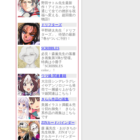
野田サトル先生最新
作！アイスホッケーを
通じて全ての挫折を祝
福へ変える、超回復の
物語1
ドリフターズ
平野耕太先生「ドリフ
ターズ」、待望の最新
7巻がついに刊行！
SCRIBBLES
必見！森薫先生の落書
き画集第3弾が登場。
特典は小冊子
「SCRIBBLES
color」！
ウマ娘 関連書籍
大注目シンデレラグレ
イやアンソロジーも発
売で一層盛り上がるウ
マ娘関連はこちら！
きらら作品の画集
美麗イラスト満載＆売
り切れ御免！ きらら
系作品の画集はこちら
です
ZINカードバインダー
森 薫先生・おがきちか
先生執筆、ZINオリジ
ナルカードバインダー