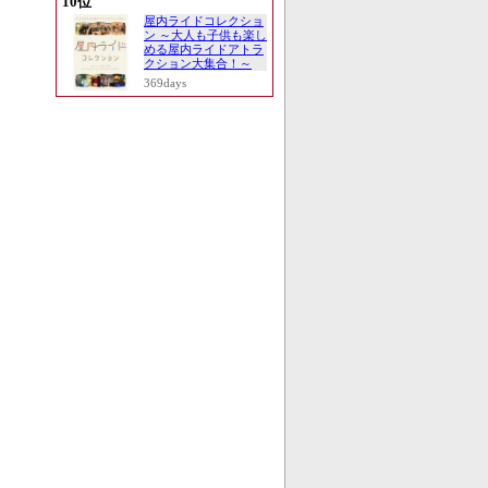
10位
屋内ライドコレクショ
ン ～大人も子供も楽し
める屋内ライドアトラ
クション大集合！～
369days