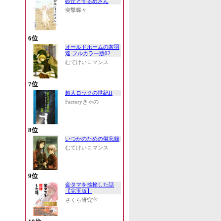
砂丘とするめさん
突撃蝶々
6位
オールドホームの灰羽
達 フルカラー版02
むてけいロマンス
7位
超人ロックの世紀II
Factoryきゃの
8位
いつかのための備忘録
むてけいロマンス
9位
金タマを捻挫した話
【完玉版】
さくら研究室