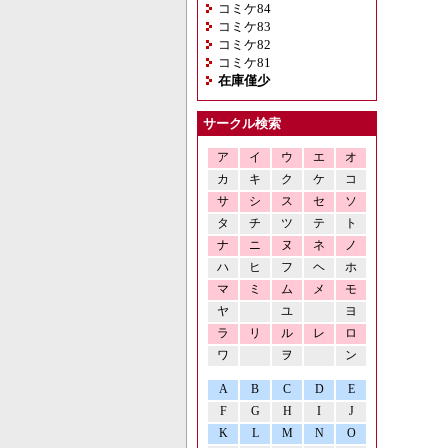
コミケ84
コミケ83
コミケ82
コミケ81
在庫僅少
サークル検索
ア
イ
ウ
エ
オ
カ
キ
ク
ケ
コ
サ
シ
ス
セ
ソ
タ
チ
ツ
テ
ト
ナ
ニ
ヌ
ネ
ノ
ハ
ヒ
フ
ヘ
ホ
マ
ミ
ム
メ
モ
ヤ
ユ
ヨ
ラ
リ
ル
レ
ロ
ワ
ヲ
ン
A
B
C
D
E
F
G
H
I
J
K
L
M
N
O