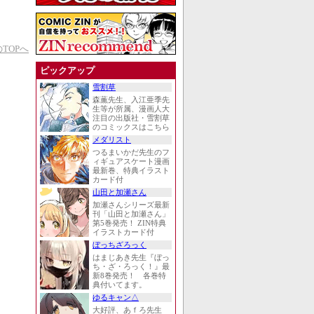
TOPへ
ピックアップ
雪割草
森薫先生、入江亜季先
生等が所属、漫画人大
注目の出版社・雪割草
のコミックスはこちら
メダリスト
つるまいかだ先生のフ
ィギュアスケート漫画
最新巻、特典イラスト
カード付
山田と加瀬さん
加瀬さんシリーズ最新
刊「山田と加瀬さん」
第5巻発売！ ZIN特典
イラストカード付
ぼっちざろっく
はまじあき先生『ぼっ
ち・ざ・ろっく！』最
新8巻発売！ 各巻特
典付いてます。
ゆるキャン△
大好評、あｆろ先生